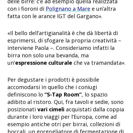
delle birre: c’è ad esempio quella realizzata
con i fioroni di
Polignano a Mare
e un’altra
fatta con le arance IGT del Gargano».
«Il bello dell’artigianalità è che dà libertà di
esprimersi, di sfogare la propria creatività –
interviene Paola –. Consideriamo infatti la
birra non solo una bevanda, ma
un'
espressione culturale
che va tramandata».
Per degustare i prodotti è possibile
accomodarsi in quello che i coniugi
definiscono lo
“S-Tap Room”
, lo spazio
adibito al ristoro. Qui, fra tavoli e sedie, sono
posizionati
vari cimeli
acquistati dalla coppia
durante i loro viaggi per l’Europa, come ad
esempio antiche otri per birrai, collezioni di
boccali, un gorgogliatore di fermentazione di