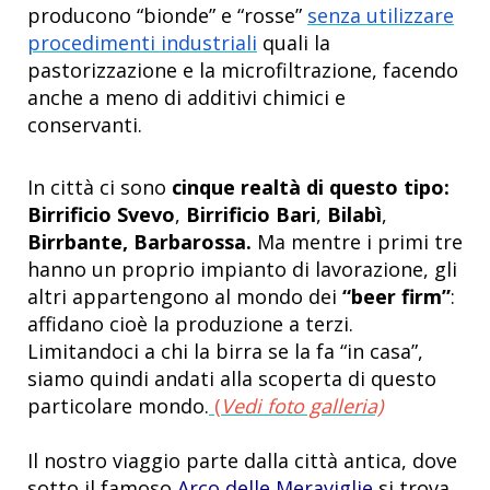
producono “bionde” e “rosse”
senza utilizzare
procedimenti industriali
quali la
pastorizzazione e la microfiltrazione, facendo
anche a meno di additivi chimici e
conservanti.
In città ci sono
cinque realtà di questo tipo:
Birrificio Svevo
,
Birrificio Bari
,
Bilabì
,
Birrbante, Barbarossa.
Ma mentre i primi tre
hanno un proprio impianto di lavorazione, gli
altri appartengono al mondo dei
“beer firm”
:
affidano cioè la produzione a terzi.
Limitandoci a chi la birra se la fa “in casa”,
siamo quindi andati alla scoperta di questo
particolare mondo.
(
Vedi foto galleria)
Il nostro viaggio parte dalla città antica, dove
sotto il famoso
Arco delle Meraviglie
si trova