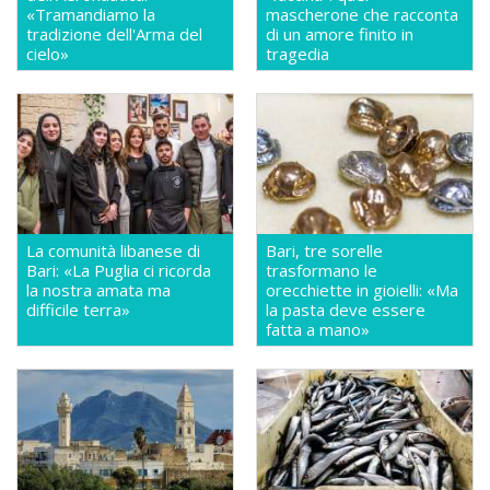
«Tramandiamo la
mascherone che racconta
tradizione dell'Arma del
di un amore finito in
cielo»
tragedia
La comunità libanese di
Bari, tre sorelle
Bari: «La Puglia ci ricorda
trasformano le
la nostra amata ma
orecchiette in gioielli: «Ma
difficile terra»
la pasta deve essere
fatta a mano»