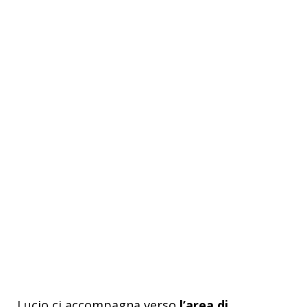
Lucio ci accompagna verso
l’area di