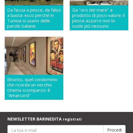
Da faccia a pesce, da falso
Da "oro del mare" a
a basta: ecco perché in
prodotto di poco valore: il
Tunisia si usano delle
pesce azzurro non lo
parole italiane
vuole più nessuno
Bitonto, quel condominio
che ricorda un vecchio
cinema scomparso: è
"Amarcord"
NEWSLETTER BARINEDITA
registrati