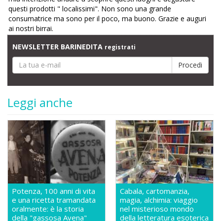
questi prodotti " localissimi". Non sono una grande
consumatrice ma sono per il poco, ma buono. Grazie e auguri
ai nostri birrai.
NEWSLETTER BARINEDITA
registrati
Leggi anche
Potenza, 100 anni di vita
Cabala, cartomanzia,
e una ricetta tramandata
magia, alchimia: viaggio
oralmente: è la storia
nel misterioso mondo
della "gassosa Avena"
della letteratura esoterica