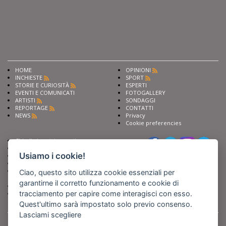
HOME
OPINIONI
INCHIESTE
SPORT
STORIE E CURIOSITÀ
ESPERTI
EVENTI E COMUNICATI
FOTOGALLERY
ARTISTI
SONDAGGI
REPORTAGE
CONTATTI
NEWS
Privacy
Cookie preferencies
Chiedi ai nostri esperti
Seguici su
Scrivi alla redazione
Usiamo i cookie!
Fai pubblicità con noi
Sostieni Barinedita
Iscriviti al nostro corso di
Ciao, questo sito utilizza cookie essenziali per
giornalismo
garantirne il corretto funzionamento e cookie di
Compra i nostri libri
tracciamento per capire come interagisci con esso.
Entra in Barinedita Map
Quest'ultimo sarà impostato solo previo consenso.
Lasciami scegliere
BARIREPORT s.a.s.
, Partita IVA 07355350724
Powered by
Netboom