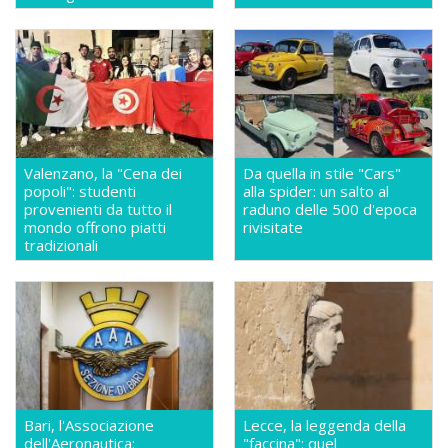
Valenzano, la "Cena dei
Da quella in stile "Cars"
popoli": studenti
alla spider: un salto al
provenienti da tutto il
raduno delle 500 d'epoca
mondo offrono piatti
rivisitate
tradizionali
Bari, l'Associazione
Lecce, la leggenda della
dell'Aeronautica:
"faccina": quel