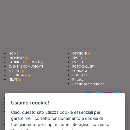
HOME
OPINIONI
INCHIESTE
SPORT
STORIE E CURIOSITÀ
ESPERTI
EVENTI E COMUNICATI
FOTOGALLERY
ARTISTI
SONDAGGI
REPORTAGE
CONTATTI
NEWS
Privacy
Cookie preferencies
Chiedi ai nostri esperti
Seguici su
Scrivi alla redazione
Usiamo i cookie!
Fai pubblicità con noi
Sostieni Barinedita
Iscriviti al nostro corso di
Ciao, questo sito utilizza cookie essenziali per
giornalismo
garantirne il corretto funzionamento e cookie di
Compra i nostri libri
tracciamento per capire come interagisci con esso.
Entra in Barinedita Map