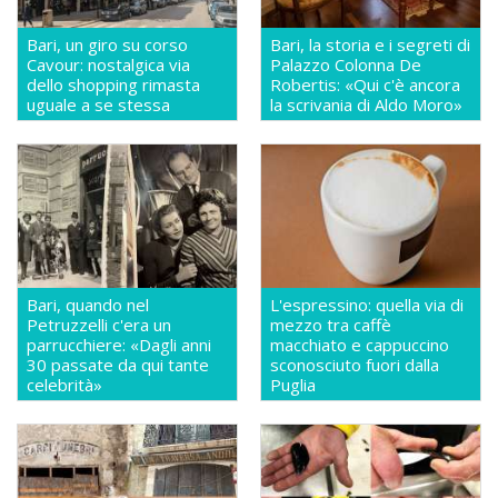
Bari, un giro su corso
Bari, la storia e i segreti di
Cavour: nostalgica via
Palazzo Colonna De
dello shopping rimasta
Robertis: «Qui c'è ancora
uguale a se stessa
la scrivania di Aldo Moro»
Bari, quando nel
L'espressino: quella via di
Petruzzelli c'era un
mezzo tra caffè
parrucchiere: «Dagli anni
macchiato e cappuccino
30 passate da qui tante
sconosciuto fuori dalla
celebrità»
Puglia