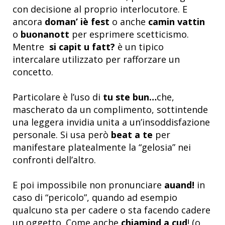
con decisione al proprio interlocutore. E
ancora
doman’ iè fest
o anche
camin vattin
o
buonanott
per esprimere scetticismo.
Mentre
si capit u fatt?
è un tipico
intercalare utilizzato per rafforzare un
concetto.
Particolare è l’uso di
tu ste bun…
che,
mascherato da un complimento, sottintende
una leggera invidia unita a un’insoddisfazione
personale. Si usa però
beat a te
per
manifestare platealmente la “gelosia” nei
confronti dell’altro.
E poi impossibile non pronunciare
auand!
in
caso di “pericolo”, quando ad esempio
qualcuno sta per cadere o sta facendo cadere
un oggetto. Come anche
chiamind a cud
! (o