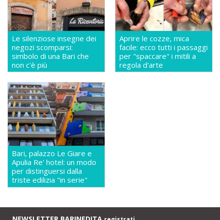
Le silenziose insegne dei
Aprire le cozze, mica
negozi scomparsi:
facile: ecco tutti i passaggi
simbolo di una Bari che
per "spaccare" i mitili a
non c'è più
regola d'arte
Bari, palazzo Le Giare e
Apulia Re' hotel: un modo
per distinguersi dalla
triste edilizia "in serie"
NEWSLETTER BARINEDITA
registrati