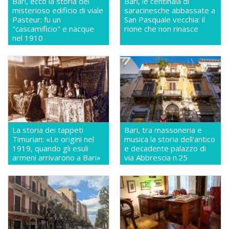
Bari, ecco la storia del
Bari, le centinaia di
misterioso edificio di viale
saracinesche abbassate a
Pasteur: fu un
San Pasquale vecchia: il
"cascamificio" e nacque
rione che non rinasce
nel 1910
La storia dei tappeti
Bari, tra massoneria e
Timurian: «Le origini nel
musica la storia dell'antico
1919, quando gli esuli
e decadente palazzo di
armeni arrivarono a Bari»
via Abbrescia n.25