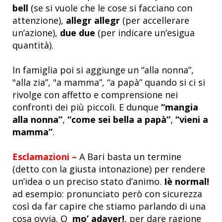
bell
(se si vuole che le cose si facciano con
attenzione),
allegr allegr
(per accellerare
un’azione),
due due
(per indicare un’esigua
quantità).
In famiglia poi si aggiunge un “alla nonna”,
"alla zia”, "a mamma”, “a papà” quando si ci si
rivolge con affetto e comprensione nei
confronti dei più piccoli. E dunque
“mangia
alla nonna”
,
“come sei bella a papà”
,
“vieni a
mamma”
.
Esclamazioni –
A Bari basta un termine
(detto con la giusta intonazione) per rendere
un’idea o un preciso stato d’animo.
Iè normal!
ad esempio: pronunciato però con sicurezza
così da far capire che stiamo parlando di una
cosa ovvia. O
mo’ adaver!
, per dare ragione