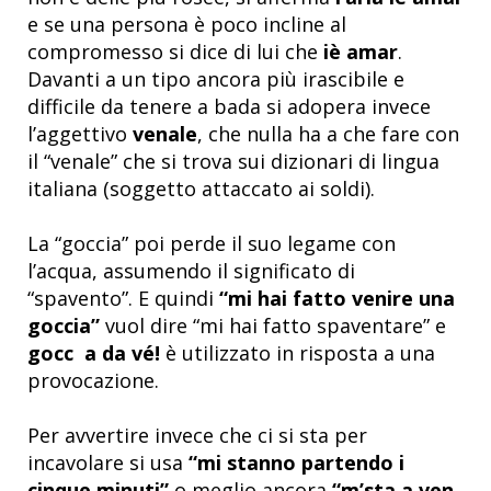
e se una persona è poco incline al
compromesso si dice di lui che
iè amar
.
Davanti a un tipo ancora più irascibile e
difficile da tenere a bada si adopera invece
l’aggettivo
venale
, che nulla ha a che fare con
il “venale” che si trova sui dizionari di lingua
italiana (soggetto attaccato ai soldi).
La “goccia” poi perde il suo legame con
l’acqua, assumendo il significato di
“spavento”. E quindi
“mi hai fatto venire una
goccia”
vuol dire “mi hai fatto spaventare” e
gocc a da vé!
è utilizzato in risposta a una
provocazione.
Per avvertire invece che ci si sta per
incavolare si usa
“mi stanno partendo i
cinque minuti”
o meglio ancora
“m’sta a ven