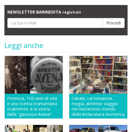
NEWSLETTER BARINEDITA
registrati
Leggi anche
Potenza, 100 anni di vita
Cabala, cartomanzia,
e una ricetta tramandata
magia, alchimia: viaggio
oralmente: è la storia
nel misterioso mondo
della "gassosa Avena"
della letteratura esoterica