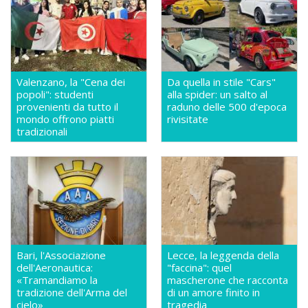
Valenzano, la "Cena dei
Da quella in stile "Cars"
popoli": studenti
alla spider: un salto al
provenienti da tutto il
raduno delle 500 d'epoca
mondo offrono piatti
rivisitate
tradizionali
Bari, l'Associazione
Lecce, la leggenda della
dell'Aeronautica:
"faccina": quel
«Tramandiamo la
mascherone che racconta
tradizione dell'Arma del
di un amore finito in
cielo»
tragedia