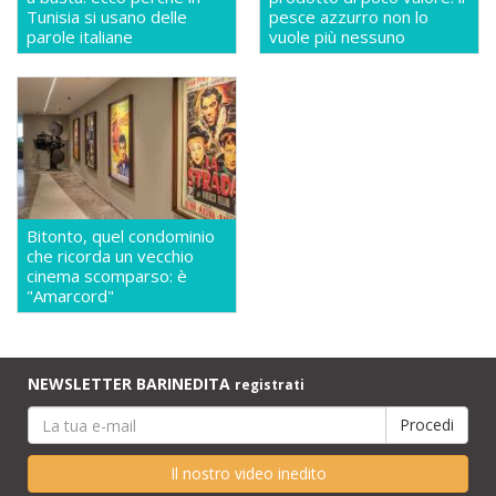
Tunisia si usano delle
pesce azzurro non lo
parole italiane
vuole più nessuno
Bitonto, quel condominio
che ricorda un vecchio
cinema scomparso: è
"Amarcord"
NEWSLETTER BARINEDITA
registrati
Il nostro video inedito