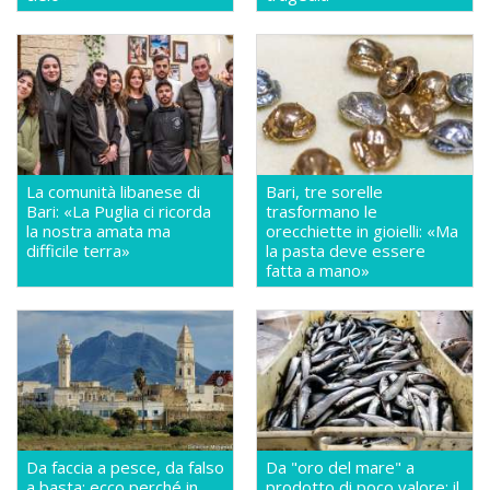
La comunità libanese di
Bari, tre sorelle
Bari: «La Puglia ci ricorda
trasformano le
la nostra amata ma
orecchiette in gioielli: «Ma
difficile terra»
la pasta deve essere
fatta a mano»
Da faccia a pesce, da falso
Da "oro del mare" a
a basta: ecco perché in
prodotto di poco valore: il