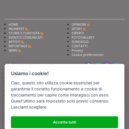
HOME
OPINIONI
INCHIESTE
SPORT
STORIE E CURIOSITÀ
ESPERTI
EVENTI E COMUNICATI
FOTOGALLERY
ARTISTI
SONDAGGI
REPORTAGE
CONTATTI
NEWS
Privacy
Cookie preferencies
Chiedi ai nostri esperti
Seguici su
Scrivi alla redazione
Usiamo i cookie!
Fai pubblicità con noi
Sostieni Barinedita
Iscriviti al nostro corso di
Ciao, questo sito utilizza cookie essenziali per
giornalismo
garantirne il corretto funzionamento e cookie di
Compra i nostri libri
tracciamento per capire come interagisci con esso.
Entra in Barinedita Map
Quest'ultimo sarà impostato solo previo consenso.
Lasciami scegliere
BARIREPORT s.a.s.
, Partita IVA 07355350724
Powered by
Netboom
Copyright BARIREPORT s.a.s. All rights reserved - Tutte le fotografie recanti il
logo di Barinedita sono state commissionate da BARIREPORT s.a.s. che ne
Accetta tutti
detiene i Diritti d'Autore e sono state prodotte nell'anno 2012 e seguenti
(tranne che non vi sia uno specifico anno di scatto riportato)