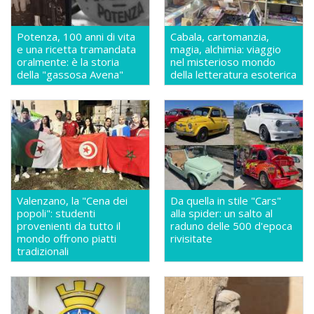
Potenza, 100 anni di vita
Cabala, cartomanzia,
e una ricetta tramandata
magia, alchimia: viaggio
oralmente: è la storia
nel misterioso mondo
della "gassosa Avena"
della letteratura esoterica
Valenzano, la "Cena dei
Da quella in stile "Cars"
popoli": studenti
alla spider: un salto al
provenienti da tutto il
raduno delle 500 d'epoca
mondo offrono piatti
rivisitate
tradizionali