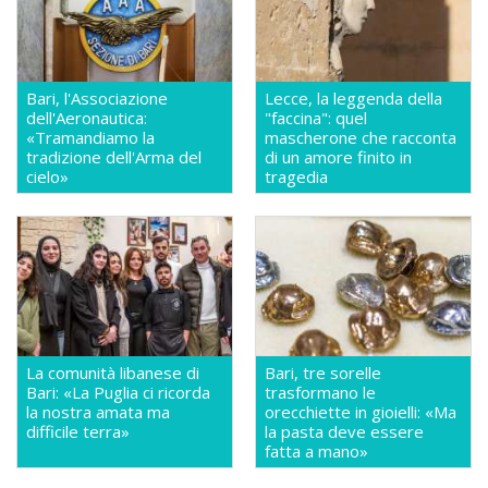
Bari, l'Associazione
Lecce, la leggenda della
dell'Aeronautica:
"faccina": quel
«Tramandiamo la
mascherone che racconta
tradizione dell'Arma del
di un amore finito in
cielo»
tragedia
La comunità libanese di
Bari, tre sorelle
Bari: «La Puglia ci ricorda
trasformano le
la nostra amata ma
orecchiette in gioielli: «Ma
difficile terra»
la pasta deve essere
fatta a mano»