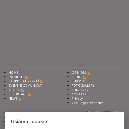
HOME
OPINIONI
INCHIESTE
SPORT
STORIE E CURIOSITÀ
ESPERTI
EVENTI E COMUNICATI
FOTOGALLERY
ARTISTI
SONDAGGI
REPORTAGE
CONTATTI
NEWS
Privacy
Cookie preferencies
Chiedi ai nostri esperti
Seguici su
Scrivi alla redazione
Usiamo i cookie!
Fai pubblicità con noi
Sostieni Barinedita