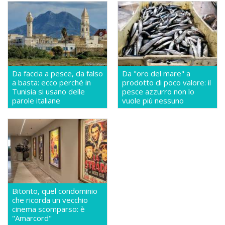
Da faccia a pesce, da falso
Da "oro del mare" a
a basta: ecco perché in
prodotto di poco valore: il
Tunisia si usano delle
pesce azzurro non lo
parole italiane
vuole più nessuno
Bitonto, quel condominio
che ricorda un vecchio
cinema scomparso: è
"Amarcord"