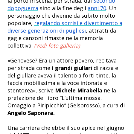
la portò in scena, per strada, dal
Secondo
dopoguerra
sino alla fine degli
anni 70
. Un
personaggio che divenne da subito molto
popolare,
regalando sorrisi e divertimento a
diverse generazioni di pugliesi
, attratti da
gag e canzoni rimaste nella memoria
collettiva.
(Vedi foto galleria)
«Genovese? Era un attore povero, recitava
per strada come i
grandi giullari
di razza e
del giullare aveva il talento a forti tinte, la
faccia mobilissima e la voce intonata e
stentorea», scrive
Michele Mirabella
nella
prefazione del libro “L’ultima mossa.
Omaggio a Piripicchio” (Gelsorosso), a cura di
Angelo Saponara.
Una carriera che ebbe il suo apice nel giugno