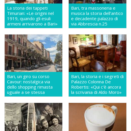
La storia dei tappeti
Bari, tra massoneria e
Timurian: «Le origini nel
musica la storia dell'antico
1919, quando gli esuli
e decadente palazzo di
armeni arrivarono a Bari»
via Abbrescia n.25
Bari, un giro su corso
Bari, la storia e i segreti di
Cavour: nostalgica via
Palazzo Colonna De
dello shopping rimasta
Robertis: «Qui c'è ancora
uguale a se stessa
la scrivania di Aldo Moro»