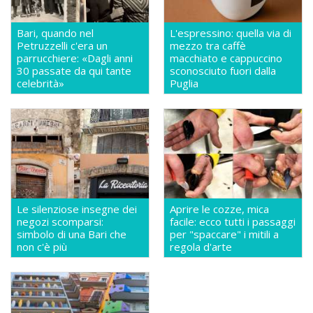
Bari, quando nel
L'espressino: quella via di
Petruzzelli c'era un
mezzo tra caffè
parrucchiere: «Dagli anni
macchiato e cappuccino
30 passate da qui tante
sconosciuto fuori dalla
celebrità»
Puglia
Le silenziose insegne dei
Aprire le cozze, mica
negozi scomparsi:
facile: ecco tutti i passaggi
simbolo di una Bari che
per "spaccare" i mitili a
non c'è più
regola d'arte