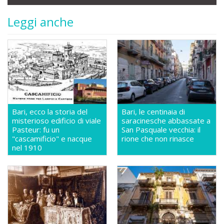
Leggi anche
Bari, ecco la storia del
Bari, le centinaia di
misterioso edificio di viale
saracinesche abbassate a
Pasteur: fu un
San Pasquale vecchia: il
"cascamificio" e nacque
rione che non rinasce
nel 1910