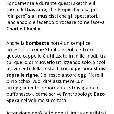
Fondamentale durante questi sketch è il
ruolo del
bastone
, che Piripicchio usa per
“dirigere” sia i musicisti che gli spettatori,
lanciandolo e facendolo roteare come faceva
Charlie Chaplin
.
Anche la
bombetta
non è un semplice
accessorio: come Stanlio e Onlio e Totò,
questo cappello è utilizzato in mille modi, tra
cui quello di muoverlo utilizzando solo piccoli
movimenti della testa.
Il tutto per uno show
sopra le righe
. Del resto ancora oggi “fare il
piripicchio” vuol dire assumere «un
atteggiamento debordante, stravagante e
buffonesco», come scrive l’antropologo
Enzo
Spera
nel volume succitato.
Attenzione però, Vito non si limita ad esibirsi