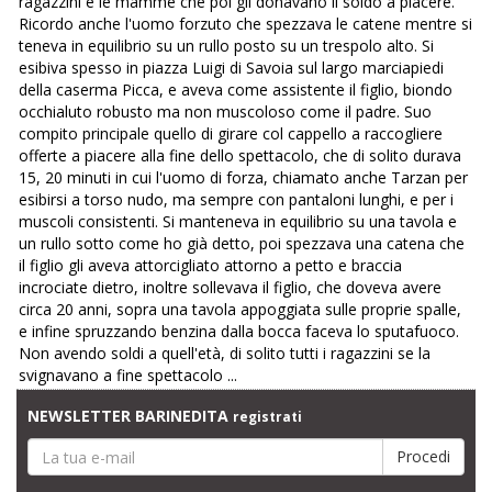
ragazzini e le mamme che poi gli donavano il soldo a piacere.
Ricordo anche l'uomo forzuto che spezzava le catene mentre si
teneva in equilibrio su un rullo posto su un trespolo alto. Si
esibiva spesso in piazza Luigi di Savoia sul largo marciapiedi
della caserma Picca, e aveva come assistente il figlio, biondo
occhialuto robusto ma non muscoloso come il padre. Suo
compito principale quello di girare col cappello a raccogliere
offerte a piacere alla fine dello spettacolo, che di solito durava
15, 20 minuti in cui l'uomo di forza, chiamato anche Tarzan per
esibirsi a torso nudo, ma sempre con pantaloni lunghi, e per i
muscoli consistenti. Si manteneva in equilibrio su una tavola e
un rullo sotto come ho già detto, poi spezzava una catena che
il figlio gli aveva attorcigliato attorno a petto e braccia
incrociate dietro, inoltre sollevava il figlio, che doveva avere
circa 20 anni, sopra una tavola appoggiata sulle proprie spalle,
e infine spruzzando benzina dalla bocca faceva lo sputafuoco.
Non avendo soldi a quell'età, di solito tutti i ragazzini se la
svignavano a fine spettacolo ...
NEWSLETTER BARINEDITA
registrati