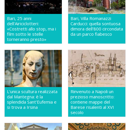
Bari, 25 anni
Bari, Villa Romanazzi
dell'Airiciclotteri:
Carducci: quella sontuosa
«Costretti allo stop, ma i
dimora dell'800 circondata
film sotto le stelle
da un parco fiabesco
torneranno presto»
L'unica scultura realizzata
Rinvenuto a Napoli un
dal Mantegna: è la
prezioso manoscritto:
splendida Sant'Eufemia e
contiene mappe del
si trova a Irsina
Barese risalenti al XVI
secolo