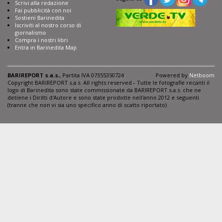
Scrivi alla redazione
Fai pubblicità con noi
Sostieni Barinedita
Iscriviti al nostro corso di
giornalismo
Compra i nostri libri
Entra in Barinedita Map
BARIREPORT s.a.s.
, Partita IVA 07355350724
Powered by
Netboom
Copyright BARIREPORT s.a.s. All rights reserved - Tutte le fotografie recanti il
logo di Barinedita sono state commissionate da BARIREPORT s.a.s. che ne
detiene i Diritti d'Autore e sono state prodotte nell'anno 2012 e seguenti
(tranne che non vi sia uno specifico anno di scatto riportato)