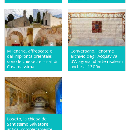
Millenarie, affrescate e
Conversano, l'enorme
dall'impronta orientale:
archivio degli Acquaviva
sono le chiesette rurali di
d'Aragona: «Carte risalenti
Casamassima
anche al 1300»
Loseto, la chiesa del
Santissimo Salvatore:
antica, completamente