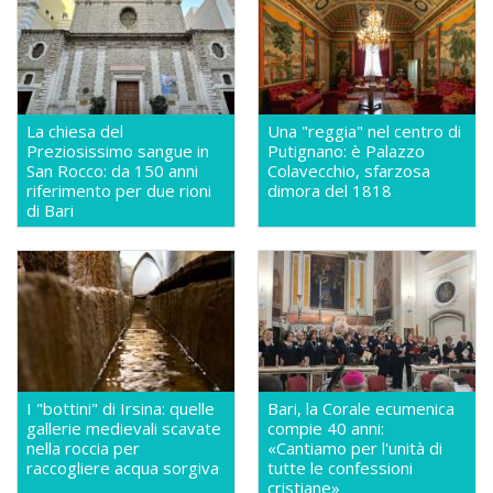
La chiesa del
Una "reggia" nel centro di
Preziosissimo sangue in
Putignano: è Palazzo
San Rocco: da 150 anni
Colavecchio, sfarzosa
riferimento per due rioni
dimora del 1818
di Bari
I "bottini" di Irsina: quelle
Bari, la Corale ecumenica
gallerie medievali scavate
compie 40 anni:
nella roccia per
«Cantiamo per l'unità di
raccogliere acqua sorgiva
tutte le confessioni
cristiane»