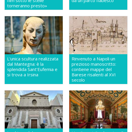
film sotto le stelle
da un parco fiabesco
torneranno presto»
L'unica scultura realizzata
Rinvenuto a Napoli un
dal Mantegna: è la
prezioso manoscritto:
splendida Sant'Eufemia e
contiene mappe del
si trova a Irsina
Barese risalenti al XVI
secolo