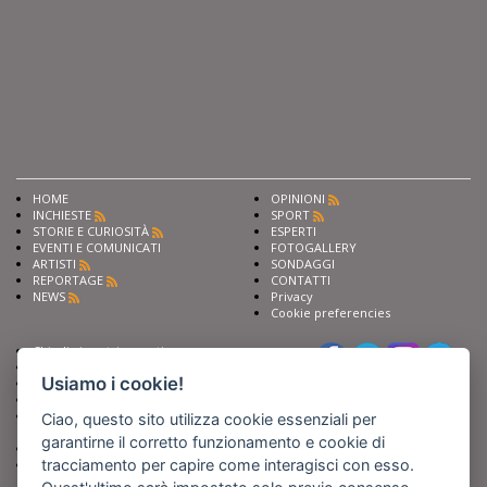
HOME
OPINIONI
INCHIESTE
SPORT
STORIE E CURIOSITÀ
ESPERTI
EVENTI E COMUNICATI
FOTOGALLERY
ARTISTI
SONDAGGI
REPORTAGE
CONTATTI
NEWS
Privacy
Cookie preferencies
Chiedi ai nostri esperti
Seguici su
Scrivi alla redazione
Usiamo i cookie!
Fai pubblicità con noi
Sostieni Barinedita
Iscriviti al nostro corso di
Ciao, questo sito utilizza cookie essenziali per
giornalismo
garantirne il corretto funzionamento e cookie di
Compra i nostri libri
tracciamento per capire come interagisci con esso.
Entra in Barinedita Map