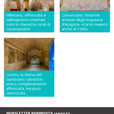
Millenarie, affrescate e
Conversano, l'enorme
dall'impronta orientale:
archivio degli Acquaviva
sono le chiesette rurali di
d'Aragona: «Carte risalenti
Casamassima
anche al 1300»
Loseto, la chiesa del
Santissimo Salvatore:
antica, completamente
affrescata, ma poco
valorizzata
NEWSLETTER BARINEDITA
registrati