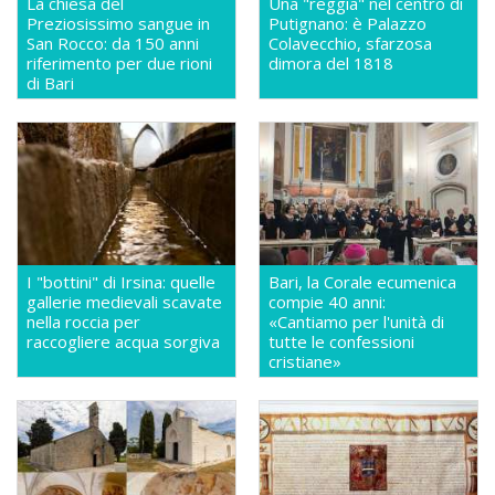
La chiesa del
Una "reggia" nel centro di
Preziosissimo sangue in
Putignano: è Palazzo
San Rocco: da 150 anni
Colavecchio, sfarzosa
riferimento per due rioni
dimora del 1818
di Bari
I "bottini" di Irsina: quelle
Bari, la Corale ecumenica
gallerie medievali scavate
compie 40 anni:
nella roccia per
«Cantiamo per l'unità di
raccogliere acqua sorgiva
tutte le confessioni
cristiane»