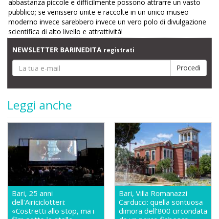
abbastanza piccole e difficilmente possono attrarre un vasto
pubblico; se venissero unite e raccolte in un unico museo
moderno invece sarebbero invece un vero polo di divulgazione
scientifica di alto livello e attrattività!
NEWSLETTER BARINEDITA
registrati
Leggi anche
Bari, 25 anni
Bari, Villa Romanazzi
dell'Airiciclotteri:
Carducci: quella sontuosa
«Costretti allo stop, ma i
dimora dell'800 circondata