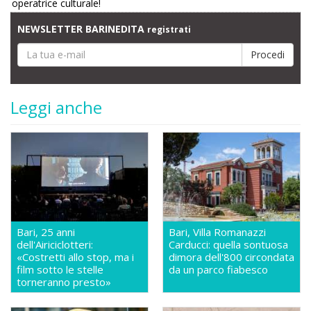
operatrice culturale!
NEWSLETTER BARINEDITA
registrati
Leggi anche
Bari, 25 anni
Bari, Villa Romanazzi
dell'Airiciclotteri:
Carducci: quella sontuosa
«Costretti allo stop, ma i
dimora dell'800 circondata
film sotto le stelle
da un parco fiabesco
torneranno presto»