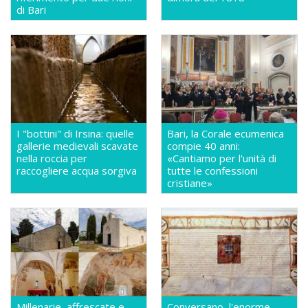
di Bari
I "bottini" di Irsina: quelle
Bari, la Corale ecumenica
gallerie medievali scavate
compie 40 anni:
nella roccia per
«Cantiamo per l'unità di
raccogliere acqua sorgiva
tutte le confessioni
cristiane»
Millenarie, affrescate e
Conversano, l'enorme