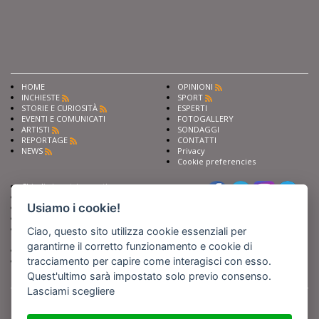
HOME
OPINIONI
INCHIESTE
SPORT
STORIE E CURIOSITÀ
ESPERTI
EVENTI E COMUNICATI
FOTOGALLERY
ARTISTI
SONDAGGI
REPORTAGE
CONTATTI
NEWS
Privacy
Cookie preferencies
Chiedi ai nostri esperti
Seguici su
Scrivi alla redazione
Usiamo i cookie!
Fai pubblicità con noi
Sostieni Barinedita
Iscriviti al nostro corso di
Ciao, questo sito utilizza cookie essenziali per
giornalismo
garantirne il corretto funzionamento e cookie di
Compra i nostri libri
tracciamento per capire come interagisci con esso.
Entra in Barinedita Map
Quest'ultimo sarà impostato solo previo consenso.
Lasciami scegliere
BARIREPORT s.a.s.
, Partita IVA 07355350724
Powered by
Netboom
Copyright BARIREPORT s.a.s. All rights reserved - Tutte le fotografie recanti il