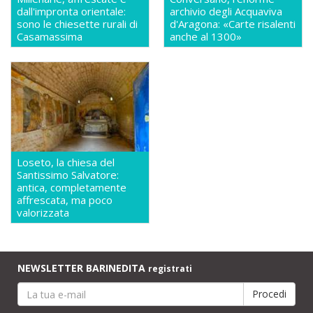
dall'impronta orientale:
archivio degli Acquaviva
sono le chiesette rurali di
d'Aragona: «Carte risalenti
Casamassima
anche al 1300»
Loseto, la chiesa del
Santissimo Salvatore:
antica, completamente
affrescata, ma poco
valorizzata
NEWSLETTER BARINEDITA
registrati