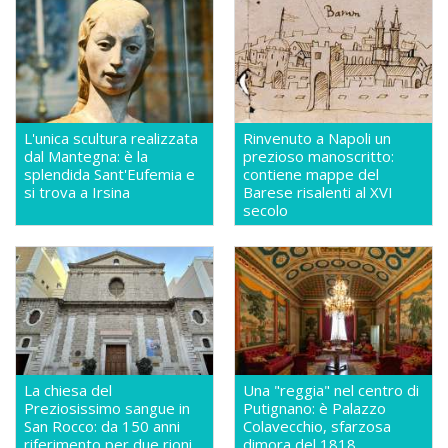
L'unica scultura realizzata
Rinvenuto a Napoli un
dal Mantegna: è la
prezioso manoscritto:
splendida Sant'Eufemia e
contiene mappe del
si trova a Irsina
Barese risalenti al XVI
secolo
La chiesa del
Una "reggia" nel centro di
Preziosissimo sangue in
Putignano: è Palazzo
San Rocco: da 150 anni
Colavecchio, sfarzosa
riferimento per due rioni
dimora del 1818