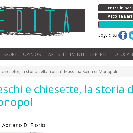
Entra in Ba
Ascolta Bari
Seguici su
SPORT
OPINIONI
ARTISTI
EVENTI
ESPERTI
FOTOGAL
 e chiesette, la storia della "rossa" Masseria Spina di Monopoli
reschi e chiesette, la storia 
onopoli
o Adriano Di Florio