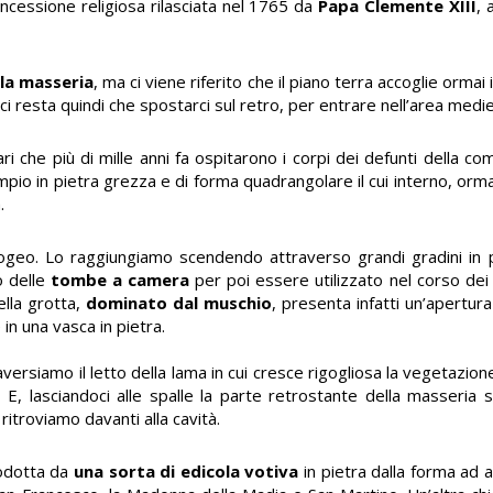
ncessione religiosa rilasciata nel 1765 da
Papa Clemente XIII
, 
la masseria
, ma ci viene riferito che il piano terra accoglie ormai 
n ci resta quindi che spostarci sul retro, per entrare nell’area medi
i che più di mille anni fa ospitarono i corpi dei defunti della co
mpio in pietra grezza e di forma quadrangolare il cui interno,
orma
.
 ipogeo. Lo raggiungiamo scendendo attraverso grandi gradini in pi
o delle
tombe a camera
per poi essere utilizzato nel corso dei
ella grotta,
dominato dal muschio
, presenta infatti un’apertur
 in una vasca in pietra.
versiamo il letto della lama in cui cresce rigogliosa la vegetazio
. E, lasciandoci alle spalle la parte retrostante della masseria 
ritroviamo davanti alla cavità.
rodotta da
una sorta di edicola votiva
in pietra dalla forma ad 