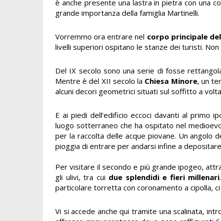
è anche presente una lastra in pietra con una co
grande importanza della famiglia Martinelli.
Vorremmo ora entrare nel
corpo principale del
livelli superiori ospitano le stanze dei turisti. No
Del IX secolo sono una serie di fosse rettangolar
Mentre è del XII secolo
la
Chiesa Minore
, un te
alcuni decori geometrici situati sul soffitto a volta
E ai piedi dell’edificio eccoci davanti al primo
luogo sotterraneo che ha ospitato nel medioev
per la raccolta delle acque piovane. Un angolo d
pioggia di entrare per andarsi infine a depositare
Per visitare il secondo e più grande ipogeo, attra
gli ulivi, tra cui
due splendidi e fieri millenari
particolare torretta con coronamento a cipolla, ci 
Vi si accede anche qui tramite una scalinata, int