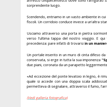
affresco cinquecentesco dove sono raffigurati S
sorprendente luogo.
Scendendo, entriamo in un vasto ambiente in cui 
fiscoli. Un corridoio conduce invece a un’altra sta
Usciamo attraverso una porta in pietra sormont
verso l’ultima tappa del nostro viaggio. E qu
precedenza: pare infatti di trovarsi
in un manie
Un portale inserito in un muro di cinta difeso d
conservata, si erge in tutta la sua imponenza
“Sp
due piani, coronata da un parapetto leggerment
«Ad eccezione del ponte levatoio in legno, è rima
quale si accede con una doppia scala addossat
permetteva di segnalare, attraverso il fumo, l’arr
(Vedi galleria fotografica)