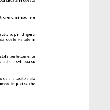
cca situata in questo
ti di enormi macine e
ttura, per dirigerci
a quelle visitate in
 stalla perfettamente
ata che si sviluppa su
o da una caditoia alla
inetto in pietra
che