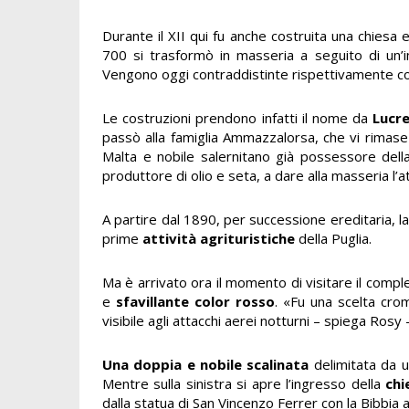
Durante il XII qui fu anche costruita una chiesa
700 si trasformò in masseria a seguito di un’im
Vengono oggi contraddistinte rispettivamente c
Le costruzioni prendono infatti il nome da
Lucre
passò alla famiglia Ammazzalorsa, che vi rimase 
Malta e nobile salernitano già possessore del
produttore di olio e seta, a dare alla masseria l’
A partire dal 1890, per successione ereditaria, la
prime
attività agrituristiche
della Puglia.
Ma è arrivato ora il momento di visitare il compl
e
sfavillante color rosso
. «Fu una scelta cro
visibile agli attacchi aerei notturni – spiega R
Una doppia e nobile scalinata
delimitata da u
Mentre sulla sinistra si apre l’ingresso della
chi
dalla statua di San Vincenzo Ferrer con la Bibbia a