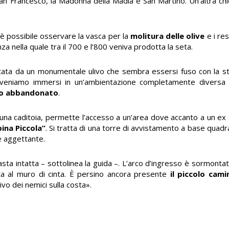
an Francesco, la Madonna della Madia e San Martino. Un’altra chi
è possibile osservare la vasca per la
molitura delle olive
e i res
nza nella quale tra il 700 e l’800 veniva prodotta la seta.
ata da un monumentale ulivo che sembra essersi fuso con la stru
i veniamo immersi in un’ambientazione completamente diversa d
ro abbandonato
.
a una caditoia, permette l’accesso a un’area dove accanto a un ex
ina Piccola”
. Si tratta di una torre di avvistamento a base quadr
e aggettante.
sta intatta – sottolinea la guida –. L’arco d’ingresso è sormontat
a al muro di cinta. È persino ancora presente
il piccolo cam
ivo dei nemici sulla costa».