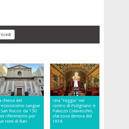
a chiesa del
Una "reggia" nel
reziosissimo sangue
centro di Putignano: è
n San Rocco: da 150
Palazzo Colavecchio,
nni riferimento per
sfarzosa dimora del
ue rioni di Bari
1818