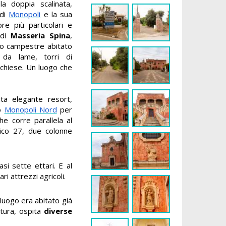
la doppia scalinata,
 di
Monopoli
e la sua
re più particolari e
 di
Masseria Spina
,
io campestre abitato
 da lame, torri di
chiese. Un luogo che
ta elegante resort,
lo
Monopoli Nord
per
he corre parallela al
ivico 27, due colonne
si sette ettari. E al
ri attrezzi agricoli.
 luogo era abitato già
ltura, ospita
diverse