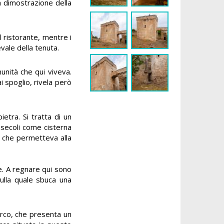
a dimostrazione della
il ristorante, mentre i
evale della tenuta.
munità che qui viveva.
i spoglio, rivela però
etra. Si tratta di un
 secoli come cisterna
a che permetteva alla
ne. A regnare qui sono
sulla quale sbuca una
arco, che presenta un