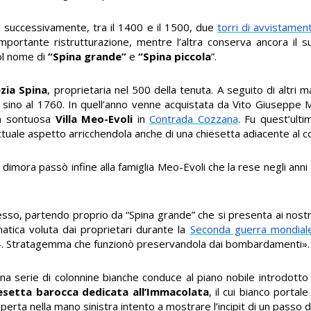
 e successivamente, tra il 1400 e il 1500, due
torri di avvistamen
portante ristrutturazione, mentre l’altra conserva ancora il s
ol nome di
“Spina grande”
e
“Spina piccola
”.
zia Spina
, proprietaria nel 500 della tenuta. A seguito di altri 
sino al 1760. In quell’anno venne acquistata da Vito Giuseppe Mar
la sontuosa
Villa Meo-Evoli
in
Contrada Cozzana
. Fu quest’ult
attuale aspetto arricchendola anche di una chiesetta adiacente al c
 dimora passò infine alla famiglia Meo-Evoli che la rese negli anni
esso, partendo proprio da “Spina grande” che si presenta ai nostri
matica voluta dai proprietari durante la
Seconda guerra mondial
osy -. Stratagemma che funzionò preservandola dai bombardamenti».
na serie di colonnine bianche conduce al piano nobile introdotto 
esetta barocca dedicata all’Immacolata
, il cui bianco porta
perta nella mano sinistra intento a mostrare l’incipit di un passo d