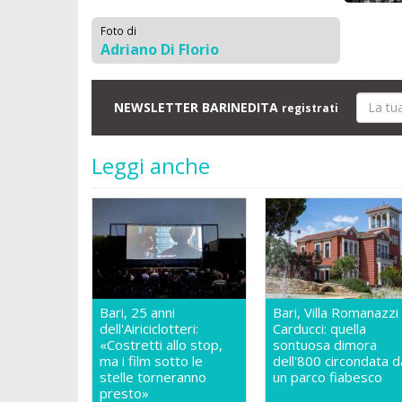
Foto di
Adriano Di Florio
NEWSLETTER BARINEDITA
registrati
Leggi anche
Bari, 25 anni
Bari, Villa Romanazzi
dell'Airiciclotteri:
Carducci: quella
«Costretti allo stop,
sontuosa dimora
ma i film sotto le
dell'800 circondata d
stelle torneranno
un parco fiabesco
presto»