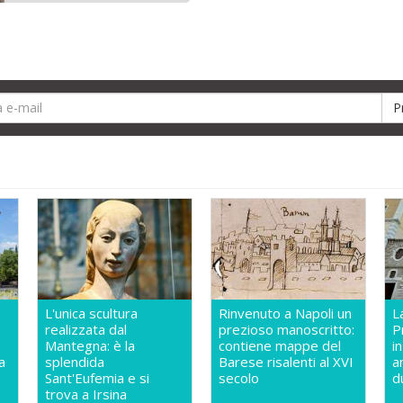
L'unica scultura
Rinvenuto a Napoli un
L
realizzata dal
prezioso manoscritto:
P
Mantegna: è la
contiene mappe del
i
a
splendida
Barese risalenti al XVI
a
Sant'Eufemia e si
secolo
d
trova a Irsina