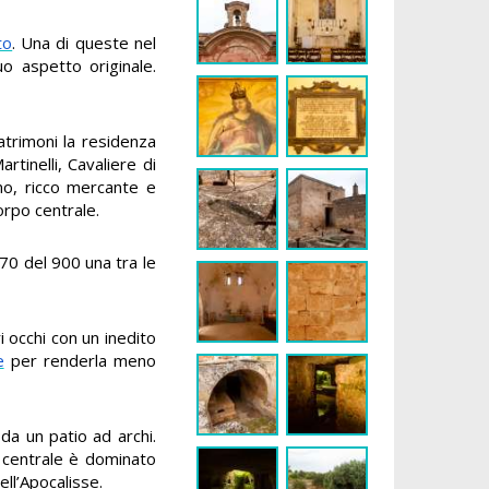
to
. Una di queste nel
uo aspetto originale.
matrimoni la residenza
tinelli, Cavaliere di
imo, ricco mercante e
orpo centrale.
 70 del 900 una tra le
 occhi con un inedito
e
per renderla meno
da un patio ad archi.
le centrale è dominato
ell’Apocalisse.