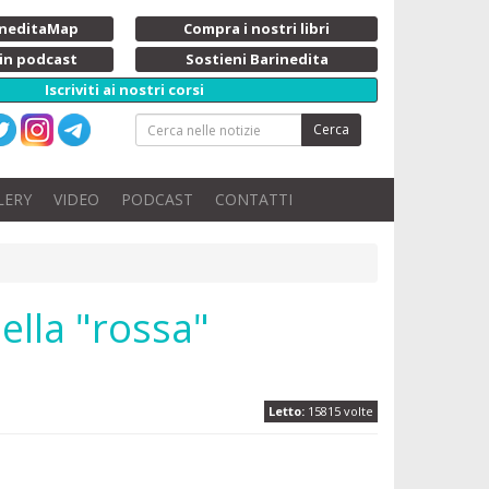
rineditaMap
Compra i nostri libri
 in podcast
Sostieni Barinedita
Iscriviti ai nostri corsi
Cerca
LERY
VIDEO
PODCAST
CONTATTI
della "rossa"
Letto:
15815 volte