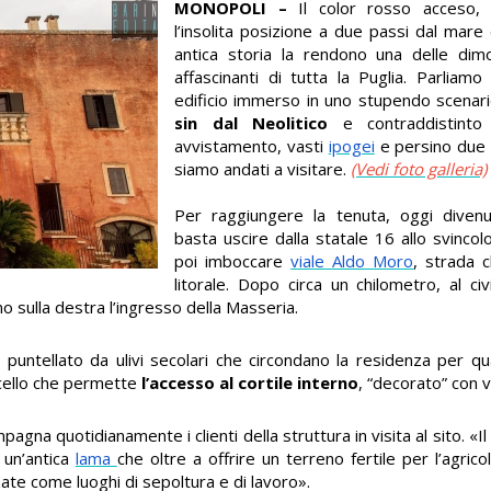
MONOPOLI –
Il color rosso acceso, 
l’insolita posizione a due passi dal mare
antica storia la rendono una delle dimo
affascinanti di tutta la Puglia. Parliamo
edificio immerso in uno stupendo scenar
sin dal Neolitico
e contraddistinto
avvistamento, vasti
ipogei
e persino due 
siamo andati a visitare.
(Vedi foto galleria)
Per raggiungere la tenuta, oggi divenu
basta uscire dalla statale 16 allo svinco
poi imboccare
viale Aldo Moro
, strada c
litorale. Dopo circa un chilometro, al c
o sulla destra l’ingresso della Masseria.
puntellato da ulivi secolari che circondano la residenza per qua
ancello che permette
l’accesso al cortile interno
, “decorato” con va
gna quotidianamente i clienti della struttura in visita al sito. «Il
u un’antica
lama
che oltre a offrire un terreno fertile per l’agrico
zate come luoghi di sepoltura e di lavoro».