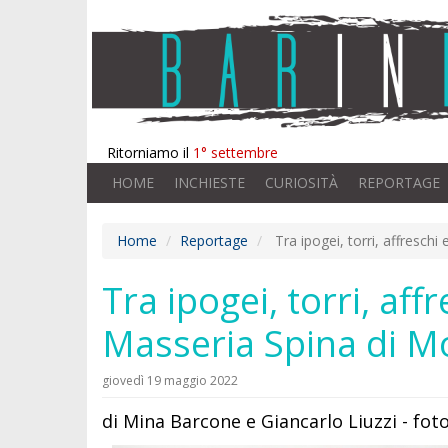
Ritorniamo il
1° settembre
HOME
INCHIESTE
CURIOSITÀ
REPORTAGE
Home
Reportage
Tra ipogei, torri, affreschi
Tra ipogei, torri, aff
Masseria Spina di M
giovedì 19 maggio 2022
di Mina Barcone e Giancarlo Liuzzi - fot