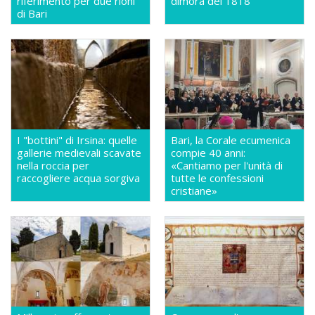
riferimento per due rioni
dimora del 1818
di Bari
I "bottini" di Irsina: quelle
Bari, la Corale ecumenica
gallerie medievali scavate
compie 40 anni:
nella roccia per
«Cantiamo per l'unità di
raccogliere acqua sorgiva
tutte le confessioni
cristiane»