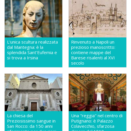
L'unica scultura realizzata
Rinvenuto a Napoli un
dal Mantegna: è la
prezioso manoscritto:
splendida Sant'Eufemia e
contiene mappe del
si trova a Irsina
Barese risalenti al XVI
secolo
La chiesa del
Una "reggia" nel centro di
Preziosissimo sangue in
Putignano: è Palazzo
San Rocco: da 150 anni
Colavecchio, sfarzosa