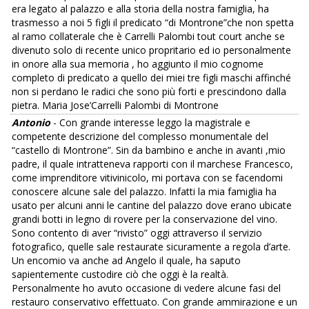
era legato al palazzo e alla storia della nostra famiglia, ha
trasmesso a noi 5 figli il predicato “di Montrone”che non spetta
al ramo collaterale che è Carrelli Palombi tout court anche se
divenuto solo di recente unico propritario ed io personalmente
in onore alla sua memoria , ho aggiunto il mio cognome
completo di predicato a quello dei miei tre figli maschi affinché
non si perdano le radici che sono più forti e prescindono dalla
pietra. Maria Jose’Carrelli Palombi di Montrone
Antonio
- Con grande interesse leggo la magistrale e
competente descrizione del complesso monumentale del
“castello di Montrone”. Sin da bambino e anche in avanti ,mio
padre, il quale intratteneva rapporti con il marchese Francesco,
come imprenditore vitivinicolo, mi portava con se facendomi
conoscere alcune sale del palazzo. Infatti la mia famiglia ha
usato per alcuni anni le cantine del palazzo dove erano ubicate
grandi botti in legno di rovere per la conservazione del vino.
Sono contento di aver “rivisto” oggi attraverso il servizio
fotografico, quelle sale restaurate sicuramente a regola d’arte.
Un encomio va anche ad Angelo il quale, ha saputo
sapientemente custodire ciò che oggi è la realtà.
Personalmente ho avuto occasione di vedere alcune fasi del
restauro conservativo effettuato. Con grande ammirazione e un