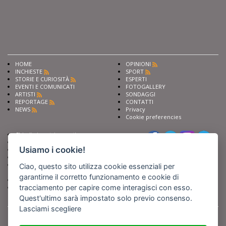
HOME
OPINIONI
INCHIESTE
SPORT
STORIE E CURIOSITÀ
ESPERTI
EVENTI E COMUNICATI
FOTOGALLERY
ARTISTI
SONDAGGI
REPORTAGE
CONTATTI
NEWS
Privacy
Cookie preferencies
Chiedi ai nostri esperti
Seguici su
Scrivi alla redazione
Usiamo i cookie!
Fai pubblicità con noi
Sostieni Barinedita
Iscriviti al nostro corso di
Ciao, questo sito utilizza cookie essenziali per
giornalismo
garantirne il corretto funzionamento e cookie di
Compra i nostri libri
tracciamento per capire come interagisci con esso.
Entra in Barinedita Map
Quest'ultimo sarà impostato solo previo consenso.
Lasciami scegliere
BARIREPORT s.a.s.
, Partita IVA 07355350724
Powered by
Netboom
Copyright BARIREPORT s.a.s. All rights reserved - Tutte le fotografie recanti il