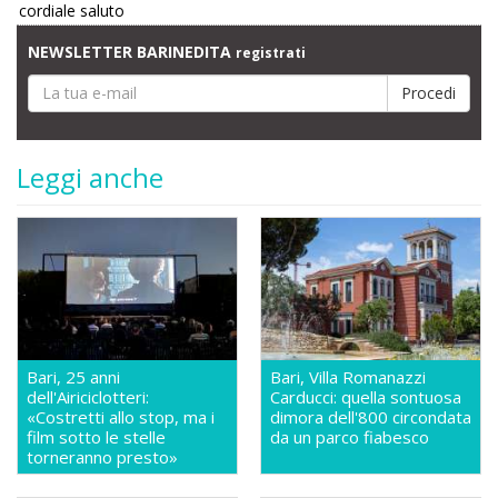
cordiale saluto
NEWSLETTER BARINEDITA
registrati
Leggi anche
Bari, 25 anni
Bari, Villa Romanazzi
dell'Airiciclotteri:
Carducci: quella sontuosa
«Costretti allo stop, ma i
dimora dell'800 circondata
film sotto le stelle
da un parco fiabesco
torneranno presto»