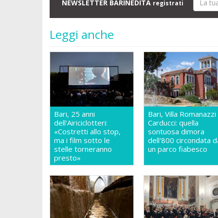
NEWSLETTER BARINEDITA
registrati
Leggi anche
Bari, 25 anni
Bari, Villa Romanazzi
dell'Airiciclotteri:
Carducci: quella
«Costretti allo stop,
sontuosa dimora
ma i film sotto le
dell'800 circondata d
stelle torneranno
un parco fiabesco
presto»