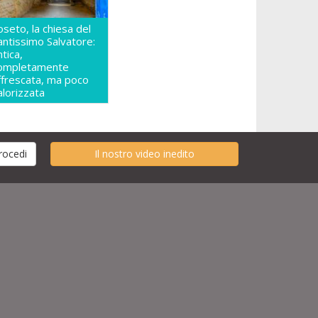
oseto, la chiesa del
antissimo Salvatore:
ntica,
ompletamente
ffrescata, ma poco
alorizzata
Il nostro video inedito