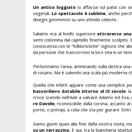
Un antico loggiato
si affaccia sul patio con s
vegetali.
Lo spettacolo è sublime
, anche perch
disegni geometrici su uno sfondo celeste.
Saliamo ora al livello superiore
attraverso una 
semi colonnina dal capitello finemente scolpito. 
conoscenza con le “folkloristiche” signore che a
da persone che trascorrono la loro vita in un tem
Perlustriamo l’area, ammirando sulla destra una
di rosario. Ma è salendo una scala più moderna 
Quella che infatti appare come una semplice pia
bassorilievo databile intorno al IX secolo
: l
croce scende nell’Ade a salvare Adamo ed Eva, i 
re Davide
, riconoscibile dalla corona, accanto al
porte, o principi, a colui che sta per giurare. Entri i
Siamo giunti quasi alla fine della nostra visita,
su un terrazzino.
E qui, tra la biancheria sbatt