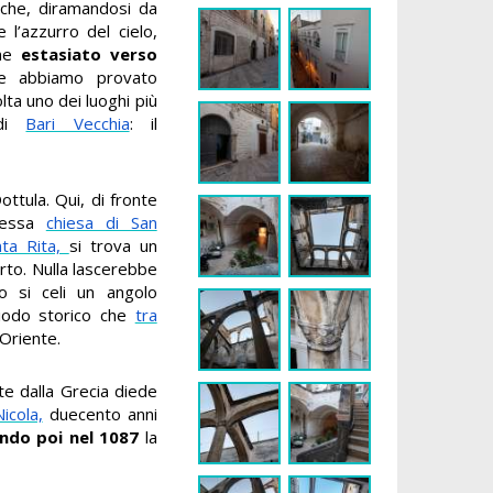
 che, diramandosi da
 l’azzurro del cielo,
one
estasiato verso
e abbiamo provato
ta uno dei luoghi più
 di
Bari Vecchia
: il
ttula. Qui, di fronte
nessa
chiesa di San
nta Rita,
si trova un
to. Nulla lascerebbe
o si celi un angolo
iodo storico che
tra
Oriente.
te dalla Grecia diede
icola,
duecento anni
ando poi nel 1087
la