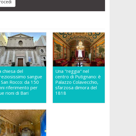
a chiesa del
Una "reggia" nel
reziosissimo sangue
centro di Putignano: è
n San Rocco: da 150
Palazzo Colavecchio,
nni riferimento per
sfarzosa dimora del
ue rioni di Bari
1818