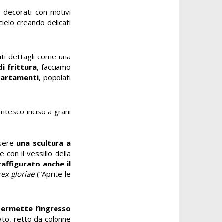
i decorati con motivi
cielo creando delicati
nti dettagli come una
di frittura
, facciamo
partamenti
, popolati
entesco inciso a grani
ssere
una scultura a
e con il vessillo della
raffigurato anche il
rex gloriae
(“Aprite le
permette l’ingresso
iato, retto da colonne