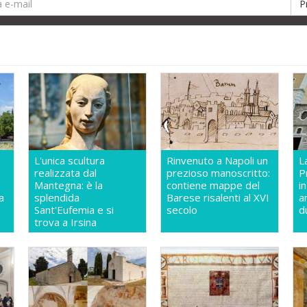
L'unica scultura
Rinvenuto a Napoli un
L
realizzata dal
prezioso manoscritto:
P
Mantegna: è la
contiene mappe del
i
a
splendida
Barese risalenti al XVI
a
Sant'Eufemia e si
secolo
d
trova a Irsina