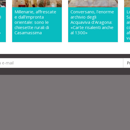
Millenarie, affrescate
Conversano, l'enorme
L
0
e dall'impronta
archivio degli
S
orientale: sono le
Acquaviva d'Aragona:
a
chiesette rurali di
«Carte risalenti anche
c
»
Casamassima
al 1300»
a
v