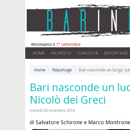
Ritorniamo il
1° settembre
HOME
INCHIESTE
CURIOSITÀ
REPORTAGE
Home
Reportage
Bari nasconde un luogo sub
Bari nasconde un luo
Nicolò dei Greci
martedì 20 novembre 2018
di Salvatore Schirone e Marco Montrone