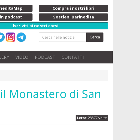
rineditaMap
Compra i nostri libri
 in podcast
Sostieni Barinedita
Iscriviti ai nostri corsi
Cerca
LERY
VIDEO
PODCAST
CONTATTI
il Monastero di San
Letto:
23877 volte