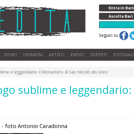
Entra in Ba
Ascolta Bari
Seguici su
SPORT
OPINIONI
ARTISTI
EVENTI
ESPERTI
FOTOGAL
lime e leggendario: il Monastero di San Nicolò dei Greci
go sublime e leggendario: 
 - foto Antonio Caradonna