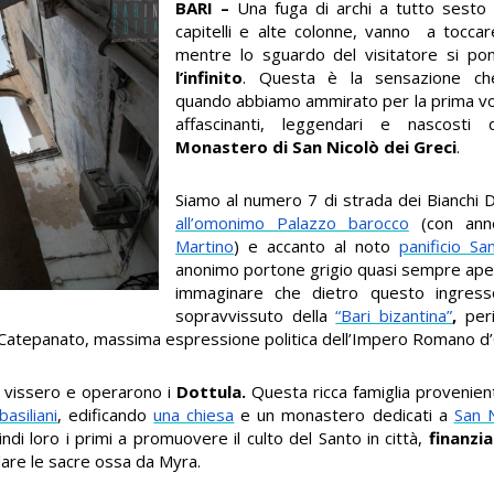
BARI –
Una fuga di archi a tutto sesto
capitelli e alte colonne, vanno a toccare
mentre lo sguardo del visitatore si p
l’infinito
. Questa è la sensazione ch
quando abbiamo ammirato per la prima vol
affascinanti, leggendari e nascosti
Monastero di San Nicolò dei Greci
.
Siamo al numero 7 di strada dei Bianchi Do
all’omonimo Palazzo barocco
(con an
Martino
) e accanto al noto
panificio Sa
anonimo portone grigio quasi sempre aper
immaginare che dietro questo ingress
sopravvissuto della
“Bari bizantina”
,
per
a Catepanato, massima espressione politica dell’Impero Romano d’
i vissero e operarono i
Dottula.
Questa ricca famiglia provenien
asiliani
, edificando
una chiesa
e un monastero dedicati a
San N
indi loro i primi a promuovere il culto del Santo in città,
finanzi
lare le sacre ossa da Myra.