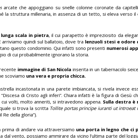
ei arcate che appoggiano su snelle colonne coronate da capitell
é la struttura millenaria, in assenza di un tetto, si eleva verso il 
lunga scala in pietra
, il cui parapetto è impreziosito da elega
E arriviamo quindi sul ballatoio, dove tra
lenzuoli stesi e odore 
bitano questo condominio. Qui infatti sono presenti
numerosi ap
pio di cui probabilmente ignorano la storia.
 recente
immagine di San Nicola
inserita in un tabernacolo seic
che scoviamo
una vera e propria chicca
.
strella incastonata in una parete imbiancata, si rivela invece e
a “Discesa di Cristo agli inferi”. Chiara infatti è la figura di Gesù ch
cui volti, molto anneriti, si intravedono appena.
Sulla destra è 
 quale si trova la scritta
Tollite portas principe iuranti ut introeat 
l Re della gloria”).
 ma prima di andare via attraversiamo
una porta in legno
che ci 
uta dal vento, possiamo ammirare da vicino l’ultima parte del logg