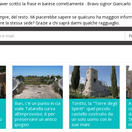
 aver scritto la frase in barese correttamente
. Bravo signor Giancarlo
pre, del resto. Mi piacerebbe sapere se qualcuno ha maggiori informaz
re la stessa sede? Grazie a chi saprà darmi qualche ragguaglio.
Bari, c'è un punto in cui
Toritto, la "Torre degli
A
viale Tatarella curva
Spiriti": quel piccolo
c
all'improvviso: è per
castello costruito da
d
o
preservare un antico
un solo uomo con le
5
ipogeo
sue mani
m