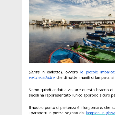
(
lanze
in dialetto), ovvero
le piccole imbarca
varcheceddàre
, che di notte, muniti di lampara, s
Siamo quindi andati a visitare questo braccio di
secoli ha rappresentato l’unico approdo sicuro per
Il nostro punto di partenza è il lungomare, che su
i parapetti in pietra segnati dai
lampioni in ghis