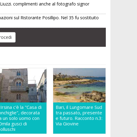
 Liuzzi. complimenti anche al fotografo signor
ioni sul Ristorante Posillipo. Nel 35 fu sostituito
 Irsina c'è la "Casa di
Bari, il Lungomare Sud
onchiglie", decorata
tra passato, presente
a un solo uomo con
e futuro. Racconto n.3:
0mila gusci di
Via Giovine
olluschi