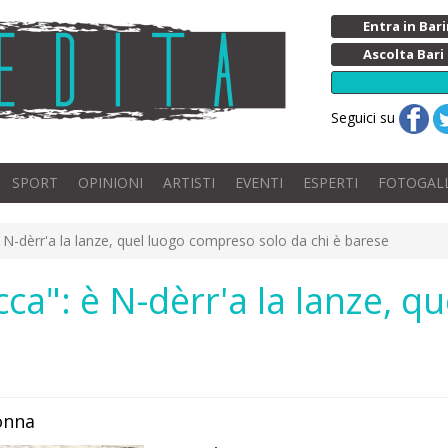
Entra in Ba
Ascolta Bari
Seguici su
SPORT
OPINIONI
ARTISTI
EVENTI
ESPERTI
FOTOGAL
 è N-dèrr'a la lanze, quel luogo compreso solo da chi è barese
occa": è N-dèrr'a la lanze,
donna