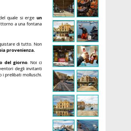
 del quale si erge
un
attorno a una fontana
quistare di tutto. Non
bia provenienza.
o del giorno
. Noi ci
ntori degli invitanti
i prelibati molluschi.