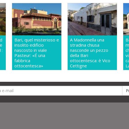
ud
Bari, quel misterioso e
A Madonnella una
B
te
insolito edificio
stradina chiusa
m
1:
nascosto in viale
nasconde un pezzo
c
Pasteur: «É una
della Bari
v
fabbrica
ottocentesca: è Vico
c
ottocentesca»
Cettigne
L