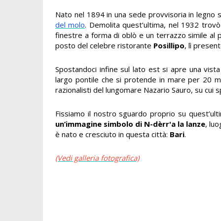
Nato nel 1894 in una sede provvisoria in legno si
del molo
. Demolita quest’ultima, nel 1932 trovò
finestre a forma di oblò e un terrazzo simile al 
posto del celebre ristorante
Posillipo
, lì present
Spostandoci infine sul lato est si apre una vista
largo pontile che si protende in mare per 20 
razionalisti del lungomare Nazario Sauro, su cui sp
Fissiamo il nostro sguardo proprio su quest’ult
un’immagine simbolo di N-dèrr'a la lanze
, lu
è nato e cresciuto in questa città:
Bari
.
(Vedi galleria fotografica)