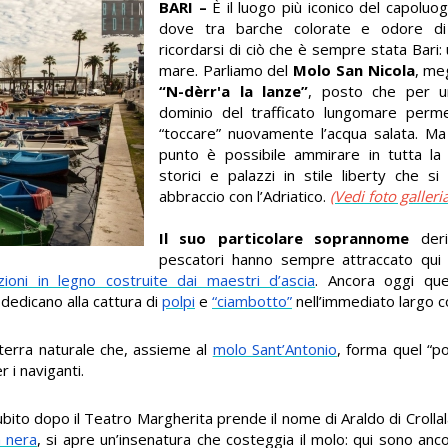
BARI –
È il luogo più iconico del capoluo
dove tra barche colorate e odore di
ricordarsi di ciò che è sempre stata Bari: 
mare. Parliamo del
Molo San Nicola
, me
“N-dèrr'a la lanze”
, posto che per u
dominio del trafficato lungomare perme
“toccare” nuovamente l’acqua salata. Ma
punto è possibile ammirare in tutta la l
storici e palazzi in stile liberty che s
abbraccio con l’Adriatico.
(Vedi foto galleria
Il suo particolare soprannome
der
pescatori hanno sempre attraccato qui i
zioni in legno costruite dai maestri d’ascia
. Ancora oggi que
i dedicano alla cattura di
polpi
e
“ciambotto”
nell’immediato largo c
 terra naturale che, assieme al
molo Sant’Antonio
, forma quel “p
 i naviganti.
bito dopo il Teatro Margherita prende il nome di Araldo di Crollala
a nera
, si apre un’insenatura che costeggia il molo: qui sono anc