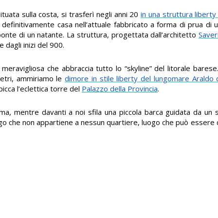
tuata sulla costa, si trasferì negli anni 20
in una struttura liberty
 definitivamente casa nell’attuale fabbricato a forma di prua di
ponte di un natante. La struttura, progettata dall’architetto
Saver
e dagli inizi del 900.
 meravigliosa che abbraccia tutto lo “skyline” del litorale barese
metri, ammiriamo le
dimore in stile liberty del lungomare Araldo d
icca l’eclettica torre del
Palazzo della Provincia
.
ima, mentre davanti a noi sfila una piccola barca guidata da un 
ogo che non appartiene a nessun quartiere, luogo che può essere