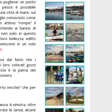
go pugliese: un punto
 pesce è possibile
una città di mare, sul
glio conosciuto come
n attimo “rompe” il
ttendo ai baresi di
 non solo: in questo
oro bellezza edifici
i uniscono in un solo
)
iva dal fatto che i
 loro colorati gozzi
sta è la patria dei
ostiero.
orto vecchio” che per
nza. A sinistra, oltre
orate le
lanze
, alcune