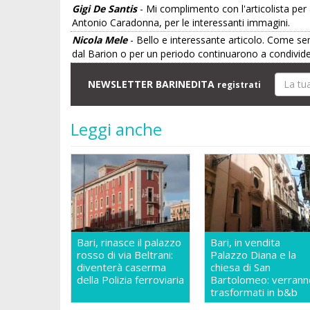
Gigi De Santis
- Mi complimento con l'articolista per
Antonio Caradonna, per le interessanti immagini.
Nicola Mele
- Bello e interessante articolo. Come sem
dal Barion o per un periodo continuarono a condivide
NEWSLETTER BARINEDITA
registrati
Leggi anche
Bari, rinasce il palazzo
Bari, in vendita
rosso di via Beltrani:
Palazzo Diana e la
diventerà caserma
chiesa di San
della Polizia ferroviaria
Bartolomeo: verrann
trasformati in b&b