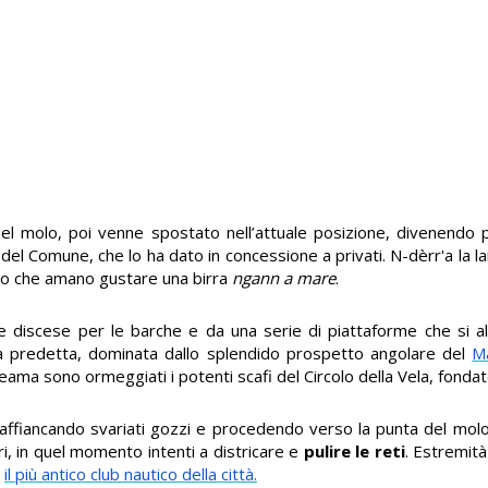
 del molo, poi venne spostato nell’attuale posizione, divenendo 
del Comune, che lo ha dato in concessione a privati. N-dèrr'a la l
oro che amano gustare una birra
ngann a mare
.
e discese per le barche e da una serie di piattaforme che si a
ura predetta, dominata dallo splendido prospetto angolare del
Ma
liteama sono ormeggiati i potenti scafi del Circolo della Vela, fonda
ffiancando svariati gozzi e procedendo verso la punta del molo
ori, in quel momento intenti a districare e
pulire le reti
. Estremità
:
il più antico club nautico della città.