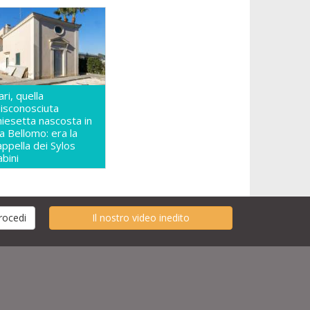
ari, quella
isconosciuta
hiesetta nascosta in
ia Bellomo: era la
appella dei Sylos
abini
Il nostro video inedito