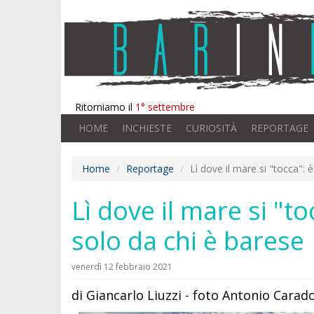
Ritorniamo il
1° settembre
HOME
INCHIESTE
CURIOSITÀ
REPORTAGE
Home
Reportage
Lì dove il mare si "tocca":
Lì dove il mare si "t
solo da chi è barese
venerdì 12 febbraio 2021
di Giancarlo Liuzzi - foto Antonio Cara