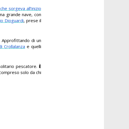
 che sorgeva all’inizio
 una grande nave, con
io Dioguardi
, prese il
. Approfittando di un
i Crollalanza
e quelli
solitario pescatore.
È
 compreso solo da chi