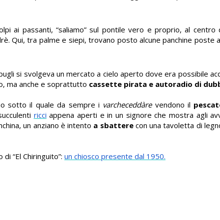
pi ai passanti, “saliamo” sul pontile vero e proprio, al centro
drè. Qui, tra palme e siepi, trovano posto alcune panchine poste 
spugli si svolgeva un mercato a cielo aperto dove era possibile ac
to, ma anche e soprattutto
cassette pirata e autoradio di dub
egno sotto il quale da sempre i
varcheceddàre
vendono il
pescat
succulenti
ricci
appena aperti e in un signore che mostra agli avve
banchina, un anziano è intento
a sbattere
con una tavoletta di legno 
 di “
El Chiringuito”:
un chiosco presente dal 1950.