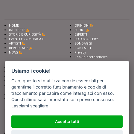
HOME
OPINIONI
INCHIESTE
SPORT
STORIE E CURIOSITÀ
ESPERTI
EVENTI E COMUNICATI
FOTOGALLERY
ARTISTI
SONDAGGI
REPORTAGE
CONTATTI
NEWS
Privacy
Cookie preferencies
Chiedi ai nostri esperti
Seguici su
Usiamo i cookie!
Scrivi alla redazione
Fai pubblicità con noi
Ciao, questo sito utilizza cookie essenziali per
Sostieni Barinedita
Iscriviti al nostro corso di
garantirne il corretto funzionamento e cookie di
giornalismo
tracciamento per capire come interagisci con esso.
Compra i nostri libri
Entra in Barinedita Map
Quest'ultimo sarà impostato solo previo consenso.
Lasciami scegliere
BARIREPORT s.a.s.
, Partita IVA 07355350724
Powered by
Netboom
Copyright BARIREPORT s.a.s. All rights reserved - Tutte le fotografie recanti il
Accetta tutti
logo di Barinedita sono state commissionate da BARIREPORT s.a.s. che ne
detiene i Diritti d'Autore e sono state prodotte nell'anno 2012 e seguenti
(tranne che non vi sia uno specifico anno di scatto riportato)