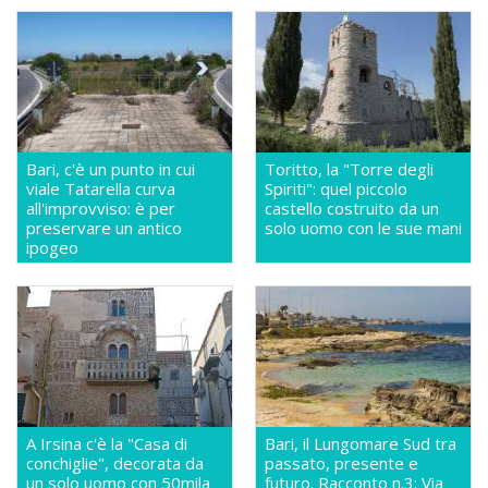
Bari, c'è un punto in cui
Toritto, la "Torre degli
viale Tatarella curva
Spiriti": quel piccolo
all'improvviso: è per
castello costruito da un
preservare un antico
solo uomo con le sue mani
ipogeo
A Irsina c'è la "Casa di
Bari, il Lungomare Sud tra
conchiglie", decorata da
passato, presente e
un solo uomo con 50mila
futuro. Racconto n.3: Via