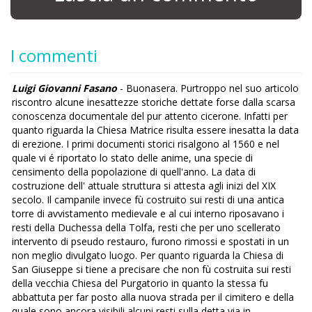
I commenti
Luigi Giovanni Fasano
- Buonasera. Purtroppo nel suo articolo
riscontro alcune inesattezze storiche dettate forse dalla scarsa
conoscenza documentale del pur attento cicerone. Infatti per
quanto riguarda la Chiesa Matrice risulta essere inesatta la data
di erezione. I primi documenti storici risalgono al 1560 e nel
quale vi é riportato lo stato delle anime, una specie di
censimento della popolazione di quell'anno. La data di
costruzione dell' attuale struttura si attesta agli inizi del XIX
secolo. Il campanile invece fù costruito sui resti di una antica
torre di avvistamento medievale e al cui interno riposavano i
resti della Duchessa della Tolfa, resti che per uno scellerato
intervento di pseudo restauro, furono rimossi e spostati in un
non meglio divulgato luogo. Per quanto riguarda la Chiesa di
San Giuseppe si tiene a precisare che non fù costruita sui resti
della vecchia Chiesa del Purgatorio in quanto la stessa fu
abbattuta per far posto alla nuova strada per il cimitero e della
quale sono ancora visibili alcuni resti sulla detta via in