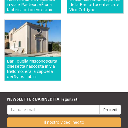
in viale Pasteur: «É una
della Bari ottocentesca: è
fabbrica ottocentesca»
Vico Cettigne
Bari, quella misconosciuta
chiesetta nascosta in via
Bellomo: era la cappella
dei Sylos Labini
NEWSLETTER BARINEDITA
registrati
Il nostro video inedito