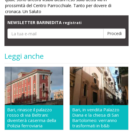
prossimità del Centro Parrocchiale. Tanto per dovere di
cronaca. Un Saluto
NEWSLETTER BARINEDITA
registrati
Leggi anche
Bari, rinasce il palazzo
Bari, in vendita Palazzo
rosso di via Beltrani:
Diana e la chiesa di San
diventerà caserma della
Bartolomeo: verranno
Polizia ferroviaria
trasformati in b&b