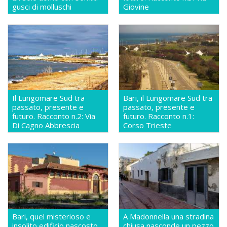
gusci di molluschi
Giovine
Il Lungomare Sud tra
Bari, il Lungomare Sud tra
passato, presente e
passato, presente e
futuro. Racconto n.2: Via
futuro. Racconto n.1:
Di Cagno Abbrescia
Corso Trieste
Bari, quel misterioso e
A Madonnella una stradina
insolito edificio nascosto
chiusa nasconde un pezzo