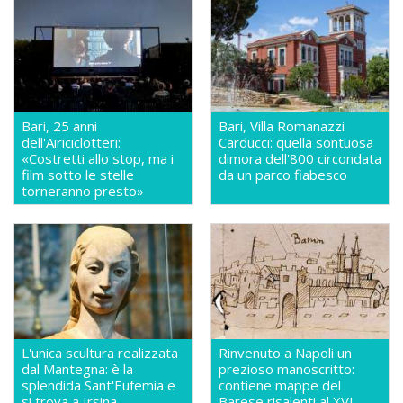
Bari, 25 anni
Bari, Villa Romanazzi
dell'Airiciclotteri:
Carducci: quella sontuosa
«Costretti allo stop, ma i
dimora dell'800 circondata
film sotto le stelle
da un parco fiabesco
torneranno presto»
L'unica scultura realizzata
Rinvenuto a Napoli un
dal Mantegna: è la
prezioso manoscritto:
splendida Sant'Eufemia e
contiene mappe del
si trova a Irsina
Barese risalenti al XVI