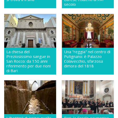
secolo
La chiesa del
Una "reggia" nel centro di
Preziosissimo sangue in
Putignano: è Palazzo
San Rocco: da 150 anni
Colavecchio, sfarzosa
riferimento per due rioni
dimora del 1818
di Bari