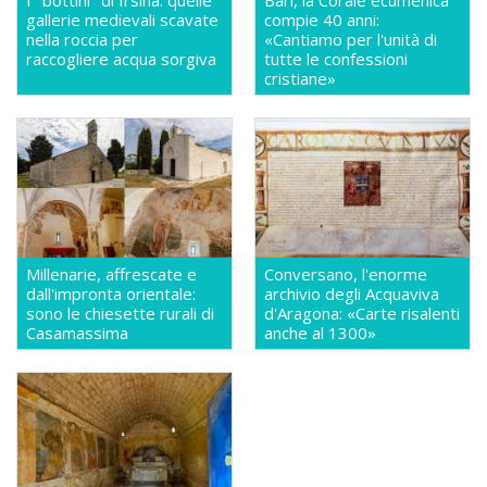
I "bottini" di Irsina: quelle
Bari, la Corale ecumenica
gallerie medievali scavate
compie 40 anni:
nella roccia per
«Cantiamo per l'unità di
raccogliere acqua sorgiva
tutte le confessioni
cristiane»
Millenarie, affrescate e
Conversano, l'enorme
dall'impronta orientale:
archivio degli Acquaviva
sono le chiesette rurali di
d'Aragona: «Carte risalenti
Casamassima
anche al 1300»