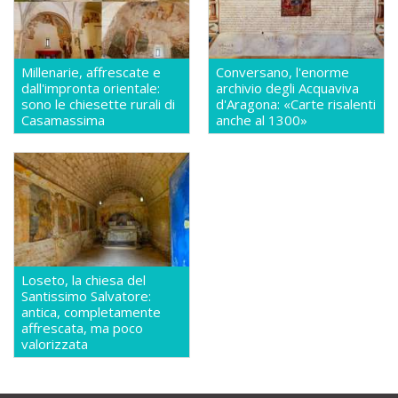
Millenarie, affrescate e
Conversano, l'enorme
dall'impronta orientale:
archivio degli Acquaviva
sono le chiesette rurali di
d'Aragona: «Carte risalenti
Casamassima
anche al 1300»
Loseto, la chiesa del
Santissimo Salvatore:
antica, completamente
affrescata, ma poco
valorizzata