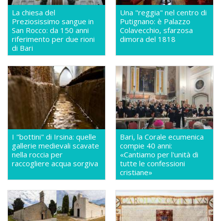
La chiesa del
Una "reggia" nel centro di
Preziosissimo sangue in
Putignano: è Palazzo
San Rocco: da 150 anni
Colavecchio, sfarzosa
riferimento per due rioni
dimora del 1818
di Bari
I "bottini" di Irsina: quelle
Bari, la Corale ecumenica
gallerie medievali scavate
compie 40 anni:
nella roccia per
«Cantiamo per l'unità di
raccogliere acqua sorgiva
tutte le confessioni
cristiane»