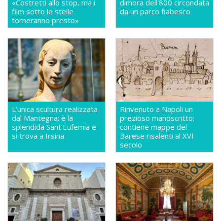
«Costretti allo stop, ma i
dimora dell'800 circondata
film sotto le stelle
da un parco fiabesco
torneranno presto»
L'unica scultura realizzata
Rinvenuto a Napoli un
dal Mantegna: è la
prezioso manoscritto:
splendida Sant'Eufemia e
contiene mappe del
si trova a Irsina
Barese risalenti al XVI
secolo