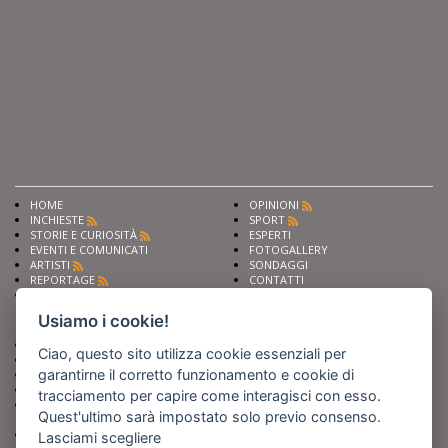
HOME
OPINIONI
INCHIESTE
SPORT
STORIE E CURIOSITÀ
ESPERTI
EVENTI E COMUNICATI
FOTOGALLERY
ARTISTI
SONDAGGI
REPORTAGE
CONTATTI
NEWS
Privacy
Cookie preferencies
Usiamo i cookie!
Chiedi ai nostri esperti
Seguici su
Ciao, questo sito utilizza cookie essenziali per
Scrivi alla redazione
garantirne il corretto funzionamento e cookie di
Fai pubblicità con noi
Sostieni Barinedita
tracciamento per capire come interagisci con esso.
Iscriviti al nostro corso di
Quest'ultimo sarà impostato solo previo consenso.
giornalismo
Compra i nostri libri
Lasciami scegliere