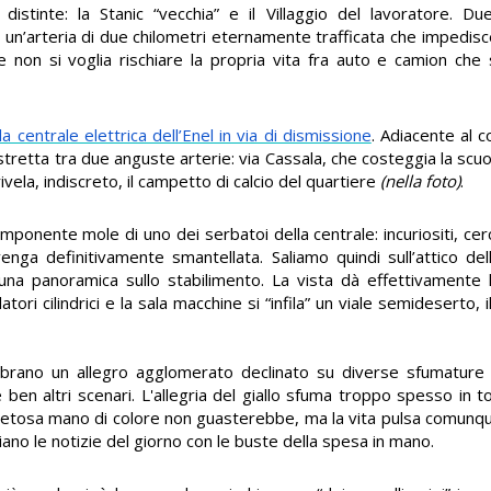
istinte: la Stanic “vecchia” e il Villaggio del lavoratore. D
 un’arteria di due chilometri eternamente trafficata che impedisce
e non si voglia rischiare la propria vita fra auto e camion che 
lla centrale elettrica dell’Enel in via di dismissione
. Adiacente al 
stretta tra due anguste arterie: via Cassala, che costeggia la scu
ivela, indiscreto, il campetto di calcio del quartiere
(nella foto)
.
l’imponente mole di uno dei serbatoi della centrale: incuriositi, 
ga definitivamente smantellata. Saliamo quindi sull’attico dell’e
una panoramica sullo stabilimento. La vista dà effettivamente 
atori cilindrici e la sala macchine si “infila” un viale semideserto, 
mbrano un allegro agglomerato declinato su diverse sfumature 
en altri scenari. L'allegria del giallo sfuma troppo spesso in ton
ietosa mano di colore non guasterebbe, ma la vita pulsa comunqu
iano le notizie del giorno con le buste della spesa in mano.