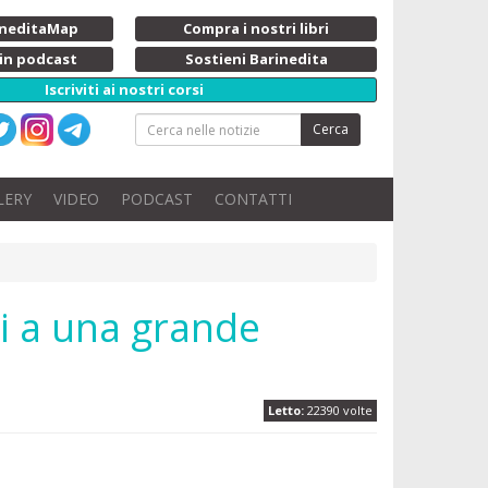
rineditaMap
Compra i nostri libri
 in podcast
Sostieni Barinedita
Iscriviti ai nostri corsi
Cerca
LERY
VIDEO
PODCAST
CONTATTI
ti a una grande
Letto:
22390 volte