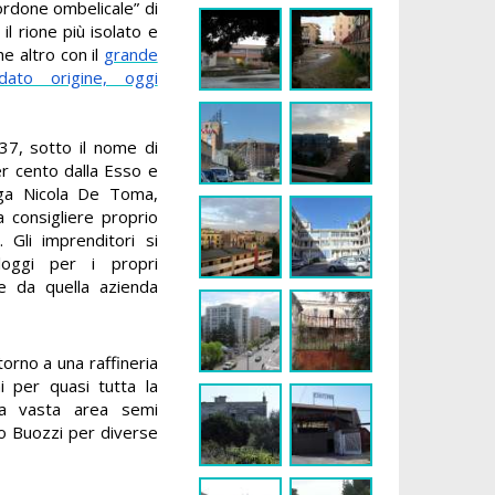
cordone ombelicale” di
il rione più isolato e
he altro con il
grande
dato origine, oggi
37, sotto il nome di
er cento dalla Esso e
ega Nicola De Toma,
 consigliere proprio
. Gli imprenditori si
loggi per i propri
he da quella azienda
torno a una raffineria
 per quasi tutta la
na vasta area semi
no Buozzi per diverse