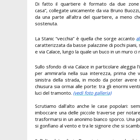
Di fatto il quartiere è formato da due zone d
casa”, collegate unicamente da via Bruno Buozzi,
da una parte all’altra del quartiere, a meno ch
sostenuta.
La Stanic “vecchia” è quella che sorge accanto
a
caratterizzata da basse palazzine di pochi piani, 
e via Calace, lungo la quale un buco in un muro ci r
Sullo sfondo di via Calace in particolare aleggia 
per ammirarla nella sua interezza, prima che ven
sinistra della strada, in modo da poter avere 
chiusura sia ormai alle porte: tra gli enormi ventil
luci del tramonto.
(vedi foto galleria)
Scrutiamo dall'alto anche le case popolari: se
imboccare una delle piccole traverse per notare b
trasformarsi in un anonimo bianco sporco. Una p
si gonfiano al vento e tra le signore che si scamb