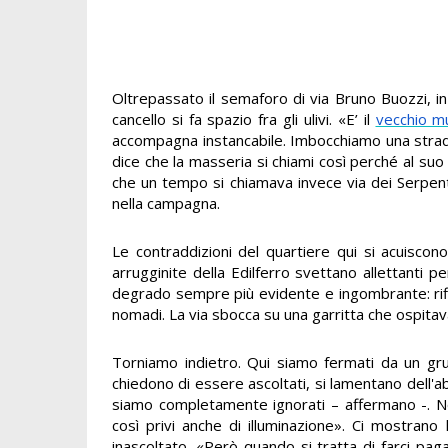
Oltrepassato il semaforo di via Bruno Buozzi, in 
cancello si fa spazio fra gli ulivi. «E’ il
vecchio mu
accompagna instancabile. Imbocchiamo una stradi
dice che la masseria si chiami così perché al suo 
che un tempo si chiamava invece via dei Serpenti
nella campagna.
Le contraddizioni del quartiere qui si acuiscon
arrugginite della Edilferro svettano allettanti p
degrado sempre più evidente e ingombrante: rifi
nomadi. La via sbocca su una garritta che ospitava 
Torniamo indietro. Qui siamo fermati da un grup
chiedono di essere ascoltati, si lamentano dell'ab
siamo completamente ignorati – affermano -. N
così privi anche di illuminazione». Ci mostrano
inascoltato. «Però quando si tratta di farci pag