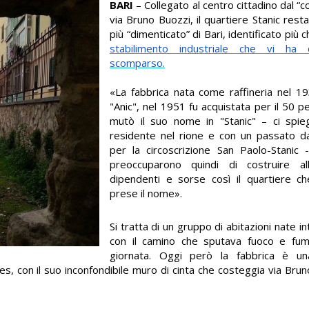
BARI
– Collegato al centro cittadino dal “
via Bruno Buozzi, il quartiere Stanic resta 
più “dimenticato” di Bari, identificato più c
stabilimento industriale che vi ha 
scomparso.
«La fabbrica nata come raffineria nel 19
"Anic", nel 1951 fu acquistata per il 50 p
mutò il suo nome in "Stanic" – ci spi
residente nel rione e con un passato da
per la circoscrizione San Paolo-Stanic -
preoccuparono quindi di costruire al
dipendenti e sorse così il quartiere c
prese il nome».
Si tratta di un gruppo di abitazioni nate in
con il camino che sputava fuoco e fumi
giornata. Oggi però la fabbrica è u
s, con il suo inconfondibile muro di cinta che costeggia via Bru