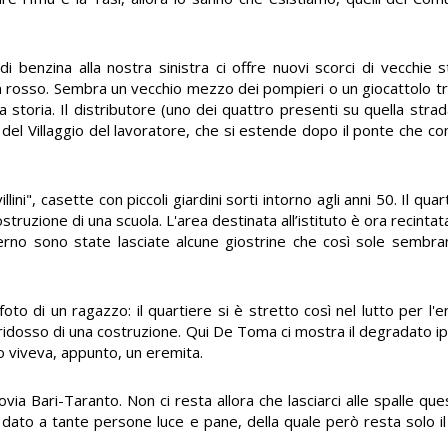
i benzina alla nostra sinistra ci offre nuovi scorci di vecchie st
 rosso. Sembra un vecchio mezzo dei pompieri o un giocattolo tro
storia. Il distributore (uno dei quattro presenti su quella strad
e del Villaggio del lavoratore, che si estende dopo il ponte che c
illini", casette con piccoli giardini sorti intorno agli anni 50. Il qu
costruzione di una scuola. L'area destinata all’istituto è ora recint
terno sono state lasciate alcune giostrine che così sole sembran
oto di un ragazzo: il quartiere si è stretto così nel lutto per l'
 a ridosso di una costruzione. Qui De Toma ci mostra il degradato 
no viveva, appunto, un eremita.
rovia Bari-Taranto. Non ci resta allora che lasciarci alle spalle qu
a dato a tante persone luce e pane, della quale però resta solo il