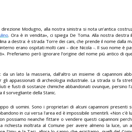
direzione Modugno, alla nostra sinistra si nota un’antica costruzi
lino
. Ora è in vendita», ci spiega De Toma. Alla nostra destra il
na a destra: è strada Torre dei cani, che prende il nome dalla m
interno erano ospitati molti cani – dice Nicola -. Il suo nome è pa
». Preferiamo però ignorare l’origine del nome più antico di ques
o: da un lato la masseria, dall'altro un insieme di capannoni ab
er gli appassionati di archeologia industriale. La strada si fa st
uti e fusti di sostanze chimiche abbandonati ovunque, persino 
il sorvegliante della Stanic.
po di uomini. Sono i proprietari di alcuni capannoni presenti s
bandono in cui versa l'area ed è impossibile smentirli. «Non c'è lu
on possiamo neanche fittare o vendere questi capannoni perch
 la richiesta inoltrata al Comune per avere almeno la luce, un
are l'Imu e la Tasi, allora lo sanno che esistiamo, quelli del Com