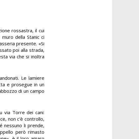
one rossastra, il cui
 muro della Stanic ci
asseria presente. «Si
ssato poi alla strada,
ta via che si inoltra
bandonati. Le lamiere
retta e prosegue in un
l’abbozzo di un campo
u via Torre dei cani:
ce, non c'è controllo,
é nessuno li prende,
 appello però rimasto
une», è il loro amaro