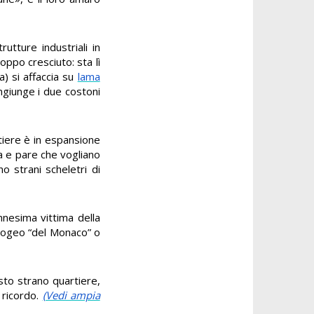
rutture industriali in
ppo cresciuto: sta lì
a) si affaccia su
lama
ongiunge i due costoni
artiere è in espansione
ata e pare che vogliano
o strani scheletri di
ennesima vittima della
ipogeo “del Monaco” o
esto strano quartiere,
 ricordo.
(Vedi ampia