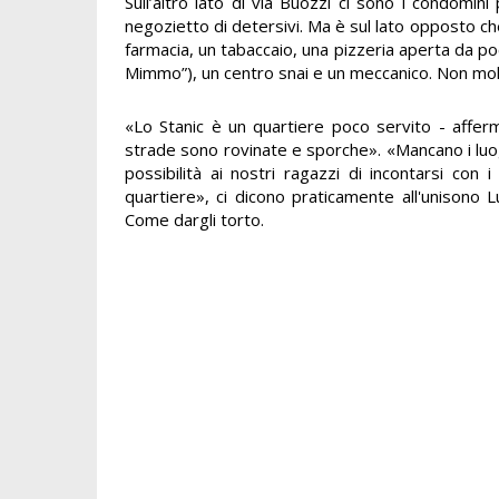
Sull’altro lato di via Buozzi ci sono i condomìn
negozietto di detersivi. Ma è sul lato opposto che
farmacia, un tabaccaio, una pizzeria aperta da poc
Mimmo”), un centro snai e un meccanico. Non mol
«Lo Stanic è un quartiere poco servito - afferm
strade sono rovinate e sporche». «Mancano i luog
possibilità ai nostri ragazzi di incontarsi con i
quartiere», ci dicono praticamente all'unisono Lu
Come dargli torto.