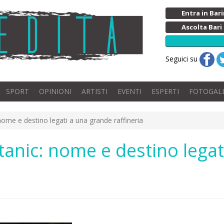
Entra in Ba
Ascolta Bari
Seguici su
SPORT
OPINIONI
ARTISTI
EVENTI
ESPERTI
FOTOGAL
: nome e destino legati a una grande raffineria
 Stanic: nome e destino lega