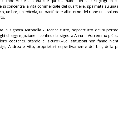
i più moderni: è la zona che qui chiamano “dei cancelli grigi” in 
 si concentra la vita commerciale del quartiere, spalmata su una m
o, un bar, un’edicola, un panificio e all’interno del rione una salu
to.
a la signora Antonella -. Manca tutto, soprattutto dei supermerc
hi di aggregazione - continua la signora Anna -. Vorremmo più sp
 loro coetanei, stando al sicuro».«Le istituzioni non fanno niente
igi, Andrea e Vito, proprietari rispettivamente del bar, della piz