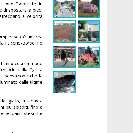
ue zone “separate in
 di spostarsi a piedi
sfrecciano a velocità
complesso c’è un’area
ola Falcone-Borsellino
cerchiamo così un modo
dificio della Cgil, a
la sensazione che la
illuminato dalle ultime
del giallo, ma basta
i più sbiaditi, fino a
e nei panni stesi che