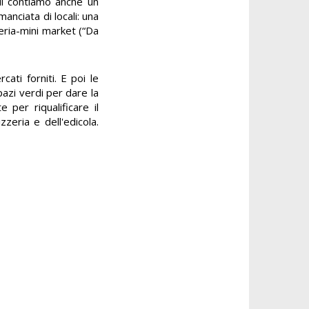
cui contiamo anche un
anciata di locali: una
meria-mini market (“Da
ati forniti. E poi le
azi verdi per dare la
 per riqualificare il
zeria e dell'edicola.