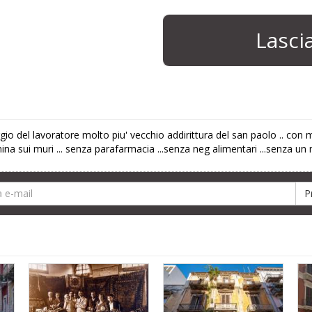
Lasc
ggio del lavoratore molto piu' vecchio addirittura del san paolo .. c
a sui muri ... senza parafarmacia ...senza neg alimentari ...senza un m