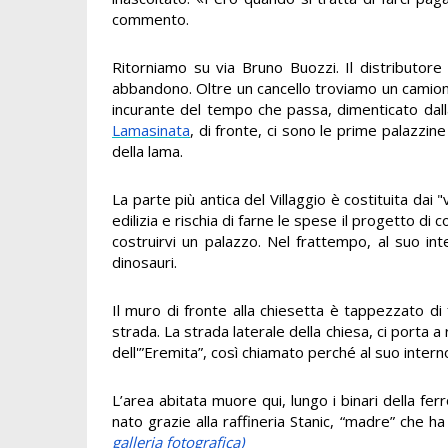
commento.
Ritorniamo su via Bruno Buozzi. Il distributore d
abbandono. Oltre un cancello troviamo un camion
incurante del tempo che passa, dimenticato dalla 
Lamasinata
, di fronte, ci sono le prime palazzin
della lama.
La parte più antica del Villaggio è costituita dai "v
edilizia e rischia di farne le spese il progetto di 
costruirvi un palazzo. Nel frattempo, al suo in
dinosauri.
Il muro di fronte alla chiesetta è tappezzato di f
strada. La strada laterale della chiesa, ci porta
dell'”Eremita”, così chiamato perché al suo inter
L’area abitata muore qui, lungo i binari della fer
nato grazie alla raffineria Stanic, “madre” che h
galleria fotografica)