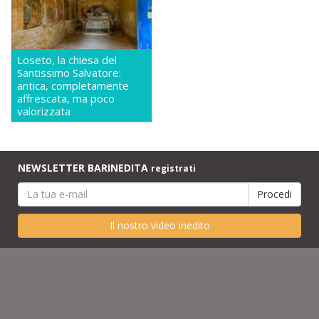
Loseto, la chiesa del
Santissimo Salvatore:
antica, completamente
affrescata, ma poco
valorizzata
NEWSLETTER BARINEDITA
registrati
Il nostro video inedito