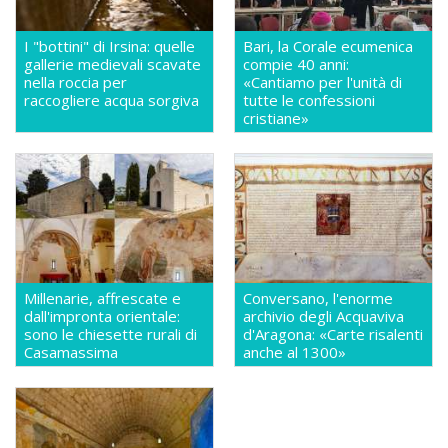
I "bottini" di Irsina: quelle
Bari, la Corale ecumenica
gallerie medievali scavate
compie 40 anni:
nella roccia per
«Cantiamo per l'unità di
raccogliere acqua sorgiva
tutte le confessioni
cristiane»
Millenarie, affrescate e
Conversano, l'enorme
dall'impronta orientale:
archivio degli Acquaviva
sono le chiesette rurali di
d'Aragona: «Carte risalenti
Casamassima
anche al 1300»