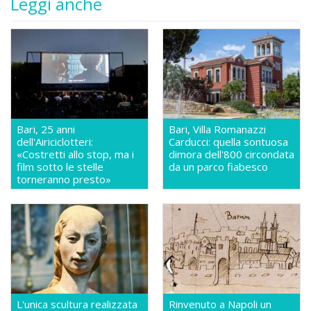
Leggi anche
Bari, 25 anni
Bari, Villa Romanazzi
dell'Airiciclotteri:
Carducci: quella sontuosa
«Costretti allo stop, ma i
dimora dell'800 circondata
film sotto le stelle
da un parco fiabesco
torneranno presto»
L'unica scultura realizzata
Rinvenuto a Napoli un