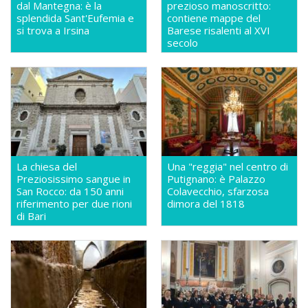
dal Mantegna: è la
prezioso manoscritto:
splendida Sant'Eufemia e
contiene mappe del
si trova a Irsina
Barese risalenti al XVI
secolo
La chiesa del
Una "reggia" nel centro di
Preziosissimo sangue in
Putignano: è Palazzo
San Rocco: da 150 anni
Colavecchio, sfarzosa
riferimento per due rioni
dimora del 1818
di Bari