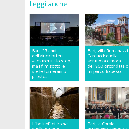
Leggi anche
Bari, 25 anni
Bari, Villa Romanazzi
dell'Airiciclotteri:
Carducci: quella
«Costretti allo stop,
sontuosa dimora
ma i film sotto le
dell'800 circondata d
stelle torneranno
un parco fiabesco
presto»
I "bottini" di Irsina:
Bari, la Corale
quelle gallerie
ecumenica compie 4