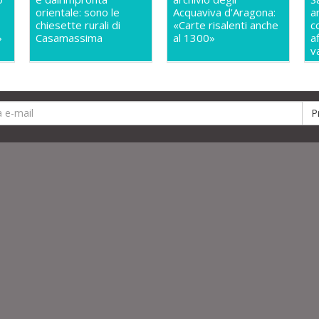
orientale: sono le
Acquaviva d'Aragona:
a
chiesette rurali di
«Carte risalenti anche
c
»
Casamassima
al 1300»
a
v