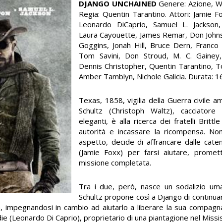
DJANGO UNCHAINED
Genere: Azione, 
Regia: Quentin Tarantino. Attori: Jamie F
Leonardo DiCaprio, Samuel L. Jackson
Laura Cayouette, James Remar, Don Johns
Goggins, Jonah Hill, Bruce Dern, Franc
Tom Savini, Don Stroud, M. C. Gainey
Dennis Christopher, Quentin Tarantino, 
Amber Tamblyn, Nichole Galicia. Durata: 16
Texas, 1858, vigilia della Guerra civile am
Schultz (Christoph Waltz), cacciatore
eleganti, è alla ricerca dei fratelli Brittl
autorità e incassare la ricompensa. No
aspetto, decide di affrancare dalle cate
(Jamie Foxx) per farsi aiutare, promett
missione completata.
Tra i due, però, nasce un sodalizio um
Schultz propone così a Django di continua
 fuga, impegnandosi in cambio ad aiutarlo a liberare la sua compag
 (Leonardo Di Caprio), proprietario di una piantagione nel Missis