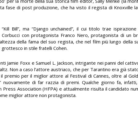
’ per la morte della sua storica film editor, Sally Menke (la mont
nita fase di post produzione, che ha visto il regista di Knoxville
ill Bill”, ma “Django unchained”, il cui titolo trae ispirazion
o Corbucci con protagonista Franco Nero, protagonista di un 
ltezza della fama del suo regista, che nel film più lungo della su
ottesco in stile fratelli Cohen.
llenti Jamie Foxx e Samuel L. Jackson, intrigante nei panni del catt
ltz. Non a caso l’attore austriaco, che per Tarantino era già stato 
l premio per il miglior attore al Festival di Cannes, oltre al Gol
 nuovamente di far razzia di premi. Qualche giorno fa, infatti, 
n Press Association (HFPA) e attualmente risulta il candidato nu
me miglior attore non protagonista.