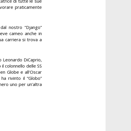
atrice di tutte le sue
 lavorare praticamente
e dal nostro “Django”
breve cameo anche in
a carriera si trova a
ivo Leonardo DiCaprio,
il colonnello delle SS
den Globe e all'Oscar
ha rivinto il “Globo”
mero uno per un’altra