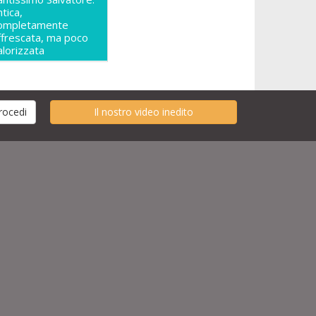
ntica,
ompletamente
ffrescata, ma poco
alorizzata
Il nostro video inedito