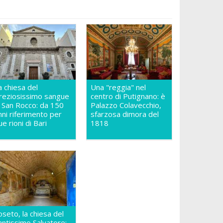
a chiesa del
Una "reggia" nel
reziosissimo sangue
centro di Putignano: è
n San Rocco: da 150
Palazzo Colavecchio,
nni riferimento per
sfarzosa dimora del
ue rioni di Bari
1818
oseto, la chiesa del
antissimo Salvatore: