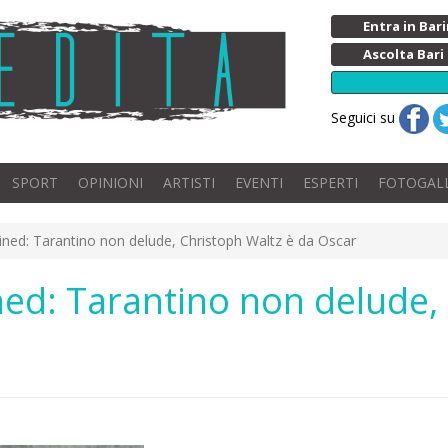
Entra in Ba
Ascolta Bari
Seguici su
SPORT
OPINIONI
ARTISTI
EVENTI
ESPERTI
FOTOGAL
ined: Tarantino non delude, Christoph Waltz è da Oscar
ed: Tarantino non delude,