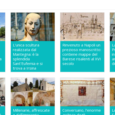
L'unica scultura
Rinvenuto a Napoli un
L
realizzata dal
prezioso manoscritto:
P
Mantegna: è la
contiene mappe del
i
a
splendida
Barese risalenti al XVI
a
Sant'Eufemia e si
secolo
d
trova a Irsina
Millenarie, affrescate
Conversano, l'enorme
L
0
e dall'impronta
archivio degli
S