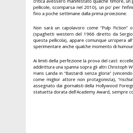
critica avessero manifestato qualche timore, un po
pellicole, scomparsa nel 2010), un po’ per l’infi
fino a poche settimane dalla prima proiezione.
Non sarà un capolavoro come “Pulp Fiction” o “K
(spaghetti western del 1966 diretto da Sergi
questa pellicola), appare comunque un’opera all’a
sperimentare anche qualche momento di humour gr
Ai limiti della perfezione la prova del cast: ecce
addirittura una spanna sopra gli altri Christoph Wa
Hans Landa in “Bastardi senza gloria” (vincendo i
come miglior attore non protagonista), “rischia”
assegnato dai giornalisti della Hollywood Foreig
statuetta dorata dell’Academy Award, sempre co