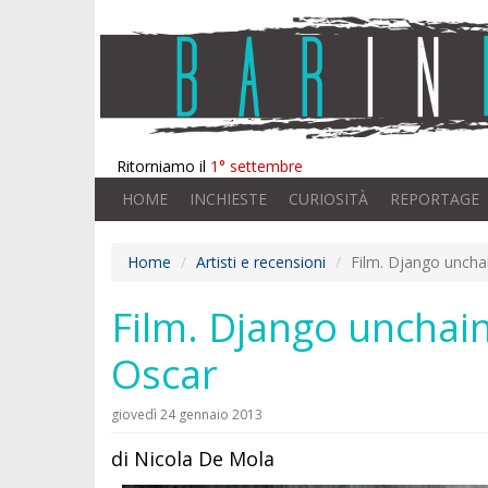
Ritorniamo il
1° settembre
HOME
INCHIESTE
CURIOSITÀ
REPORTAGE
Home
Artisti e recensioni
Film. Django uncha
Film. Django unchain
Oscar
giovedì 24 gennaio 2013
di Nicola De Mola