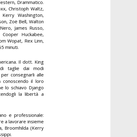
Western, Drammatico.
oxx, Christoph Waltz,
, Kerry Washington,
on, Zoë Bell, Walton
o Nero, James Russo,
, Cooper Huckabee,
Tom Wopat, Rex Linn,
5 minuti.
ericana. Il dott. King
 di taglie dai modi
e per consegnarli alle
n conoscendo il loro
ne lo schiavo Django
endogli la libertà a
ano e professionale:
re a lavorare insieme
na, Broomhilda (Kerry
sippi.