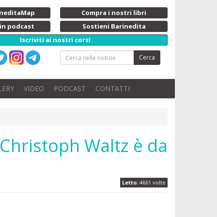
rineditaMap
Compra i nostri libri
 in podcast
Sostieni Barinedita
Iscriviti ai nostri corsi
Cerca
LERY
VIDEO
PODCAST
CONTATTI
 Christoph Waltz è da
Letto:
4661 volte