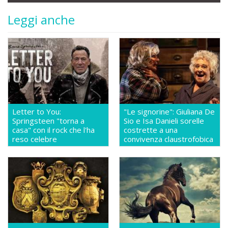
Leggi anche
Letter to You:
"Le signorine": Giuliana De
Springsteen "torna a
Sio e Isa Danieli sorelle
casa" con il rock che l'ha
costrette a una
reso celebre
convivenza claustrofobica