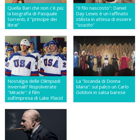
Quella Bari che non c'è più:
''Il filo nascosto'': Daniel
la biografia di Pasquale
Day Lewis è un raffinato
Sorrenti, il ''principe dei
stilista in attesa di essere
librai''
''scucito''
Nostalgia delle Olimpiadi
La ''locanda di Donna
Invernali? Rispolverate
Maria'': sul palco un Carlo
''Miracle'': il film
Goldoni in salsa barese
sull'impresa di Lake Placid