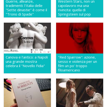
Guerre, alleanze,
Western Stars, non un
tradimenti: l'Italia delle
capolavoro ma una
"Sette dinastie" è come il
rivincita: quella di
"Trono di Spade"
Springsteen sul pop
Canova e l'antico: a Napoli
''Red Sparrow'': azione,
una grande mostra
sesso e violenza per un
celebra il "Novello Fidia"
film un po' troppo
filoamericano