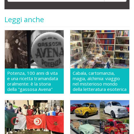
Leggi anche
Potenza, 100 anni di vita
Cabala, cartomanzia,
e una ricetta tramandata
magia, alchimia: viaggio
oralmente: è la storia
nel misterioso mondo
della "gassosa Avena"
della letteratura esoterica