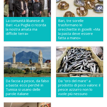
La comunità libanese di
Bari, tre sorelle
Bari: «La Puglia ci ricorda
trasformano le
la nostra amata ma
orecchiette in gioielli: «Ma
difficile terra»
la pasta deve essere
fatta a mano»
Da faccia a pesce, da falso
Da "oro del mare" a
a basta: ecco perché in
prodotto di poco valore: il
Tunisia si usano delle
pesce azzurro non lo
parole italiane
vuole più nessuno