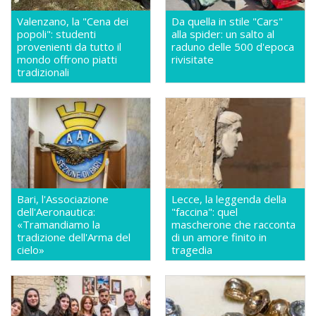
Valenzano, la "Cena dei
Da quella in stile "Cars"
popoli": studenti
alla spider: un salto al
provenienti da tutto il
raduno delle 500 d'epoca
mondo offrono piatti
rivisitate
tradizionali
Bari, l'Associazione
Lecce, la leggenda della
dell'Aeronautica:
"faccina": quel
«Tramandiamo la
mascherone che racconta
tradizione dell'Arma del
di un amore finito in
cielo»
tragedia