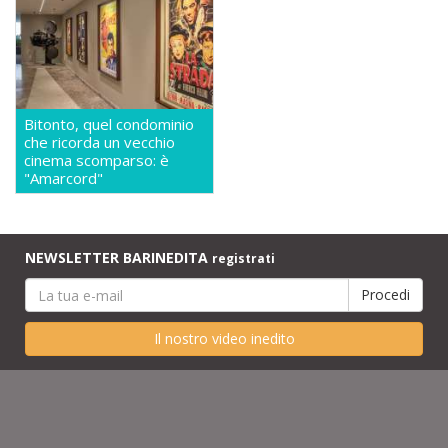
Bitonto, quel condominio
che ricorda un vecchio
cinema scomparso: è
"Amarcord"
NEWSLETTER BARINEDITA
registrati
Il nostro video inedito