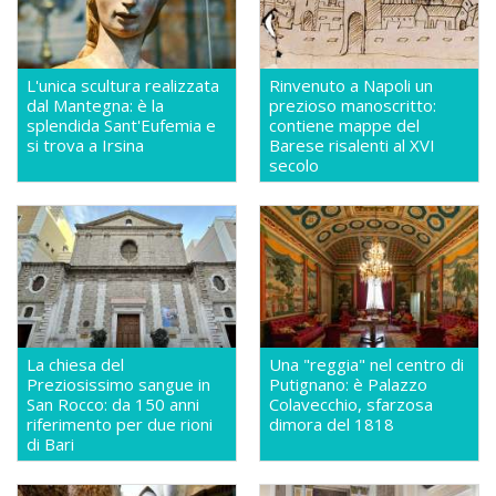
L'unica scultura realizzata
Rinvenuto a Napoli un
dal Mantegna: è la
prezioso manoscritto:
splendida Sant'Eufemia e
contiene mappe del
si trova a Irsina
Barese risalenti al XVI
secolo
La chiesa del
Una "reggia" nel centro di
Preziosissimo sangue in
Putignano: è Palazzo
San Rocco: da 150 anni
Colavecchio, sfarzosa
riferimento per due rioni
dimora del 1818
di Bari