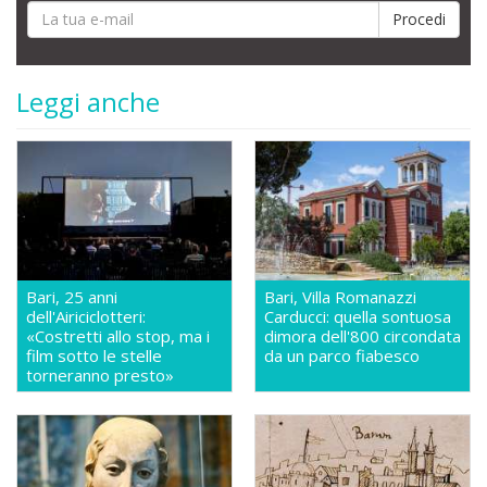
Leggi anche
Bari, 25 anni
Bari, Villa Romanazzi
dell'Airiciclotteri:
Carducci: quella sontuosa
«Costretti allo stop, ma i
dimora dell'800 circondata
film sotto le stelle
da un parco fiabesco
torneranno presto»