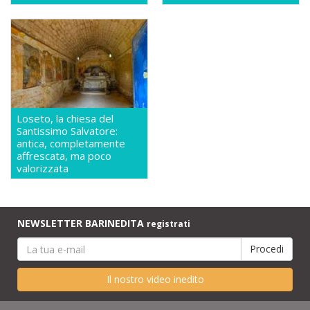
Loseto, la chiesa del
Santissimo Salvatore:
antica, completamente
affrescata, ma poco
valorizzata
NEWSLETTER BARINEDITA
registrati
Il nostro video inedito