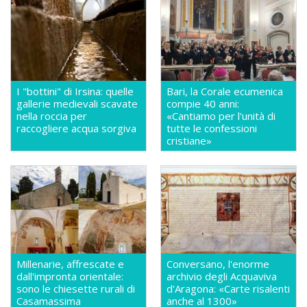
I "bottini" di Irsina: quelle
Bari, la Corale ecumenica
gallerie medievali scavate
compie 40 anni:
nella roccia per
«Cantiamo per l'unità di
raccogliere acqua sorgiva
tutte le confessioni
cristiane»
Millenarie, affrescate e
Conversano, l'enorme
dall'impronta orientale:
archivio degli Acquaviva
sono le chiesette rurali di
d'Aragona: «Carte risalenti
Casamassima
anche al 1300»