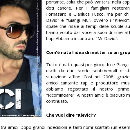
portante, colui che può vantarsi nella cop
doti canore. Per i famigliari rester
Fornasaro e Gianluca Fusco, ma per chi
David" e "Giangi MC", ovvero i "Klevici".
spalle che risale ai tempi delle scuole su
hanno voluto dar voce a suon di rime al 
hop. Abbiamo incontrato "Mr David".
Com'è nata l'idea di metter su un gru
Tutto è nato quasi per gioco. Io e Gian
usciti da due storie sentimentali e 
situazione affine. Così nel 2008, grazie
amico cantante rap e produttore music
abbiamo registrato il nostro primo
"Ricominciare". Ai nostri amici è piaciuto
continuato.
Che vuol dire "Klevici"?
 tra amici. Dopo grandi indecisioni e tanti nomi scartati (un esem