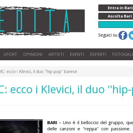
Entra in Ba
Ascolta Bari
Seguici su
SPORT
OPINIONI
ARTISTI
EVENTI
ESPERTI
FOTOGAL
: ecco i Klevici, il duo ''hip-pop'' barese
 ecco i Klevici, il duo ''hip
BARI -
Uno è il belloccio del gruppo, quel
delle canzoni e "reppa" con passione. 