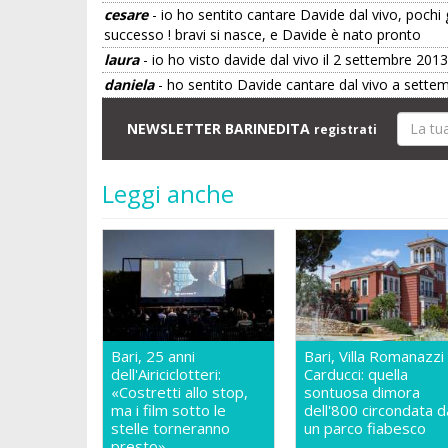
cesare
- io ho sentito cantare Davide dal vivo, pochi g
successo ! bravi si nasce, e Davide è nato pronto
laura
- io ho visto davide dal vivo il 2 settembre 2013
daniela
- ho sentito Davide cantare dal vivo a sette
NEWSLETTER BARINEDITA
registrati
Leggi anche
Bari, 25 anni
Bari, Villa Romanazzi
dell'Airiciclotteri:
Carducci: quella
«Costretti allo stop,
sontuosa dimora
ma i film sotto le
dell'800 circondata d
stelle torneranno
un parco fiabesco
presto»