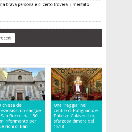
una brava persona e di certo trovera' il meritato
a chiesa del
Una "reggia" nel
reziosissimo sangue
centro di Putignano: è
n San Rocco: da 150
Palazzo Colavecchio,
nni riferimento per
sfarzosa dimora del
ue rioni di Bari
1818