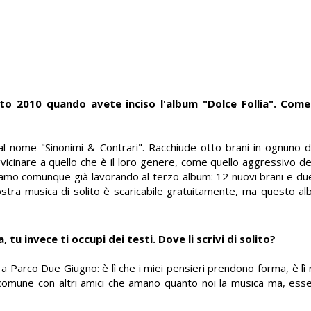
osto 2010 quando avete inciso l'album "Dolce Follia". Com
l nome "Sinonimi & Contrari". Racchiude otto brani in ognuno de
avvicinare a quello che è il loro genere, come quello aggressivo d
Stiamo comunque già lavorando al terzo album: 12 nuovi brani e due
tra musica di solito è scaricabile gratuitamente, ma questo a
tu invece ti occupi dei testi. Dove li scrivi di solito?
 a Parco Due Giugno: è lì che i miei pensieri prendono forma, è lì r
n comune con altri amici che amano quanto noi la musica ma, es