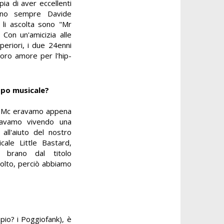
pia di aver eccellenti
anno sempre Davide
 li ascolta sono "Mr
 Con un'amicizia alle
periori, i due 24enni
loro amore per l'hip-
ppo musicale?
gi Mc eravamo appena
stavamo vivendo una
 all'aiuto del nostro
ale Little Bastard,
 brano dal titolo
 molto, perciò abbiamo
pio? i Poggiofank), è