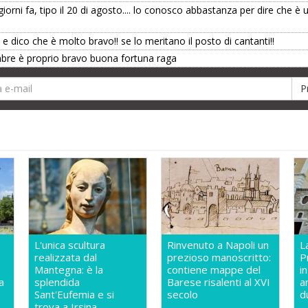
iorni fa, tipo il 20 di agosto.... lo conosco abbastanza per dire che è 
 e dico che è molto bravo!! se lo meritano il posto di cantanti!!
mbre è proprio bravo buona fortuna raga
L'unica scultura
Rinvenuto a Napoli un
L
realizzata dal
prezioso manoscritto:
P
Mantegna: è la
contiene mappe del
i
a
splendida
Barese risalenti al XVI
a
Sant'Eufemia e si
secolo
d
trova a Irsina