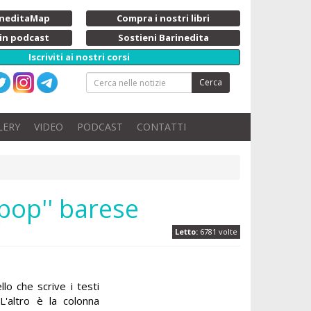
rineditaMap
Compra i nostri libri
 in podcast
Sostieni Barinedita
Iscriviti ai nostri corsi
Cerca
LERY
VIDEO
PODCAST
CONTATTI
-pop'' barese
Letto:
6781 volte
lo che scrive i testi
L'altro è la colonna