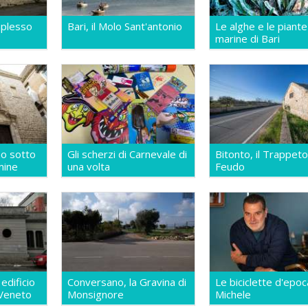
mplesso
Bari, il Molo Sant'antonio
Le alghe e le piante
marine di Bari
no sotto
Gli scherzi di Carnevale di
Bitonto, il Trappeto
mine
una volta
Feudo
 edificio
Conversano, la Gravina di
Le biciclette d'epoc
 Veneto
Monsignore
Michele