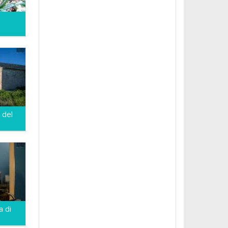
 del
a di