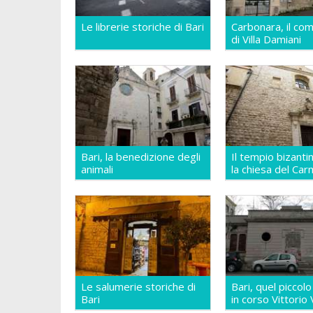
Le librerie storiche di Bari
Carbonara, il co
di Villa Damiani
Bari, la benedizione degli
Il tempio bizanti
animali
la chiesa del Car
Le salumerie storiche di
Bari, quel piccolo
Bari
in corso Vittorio