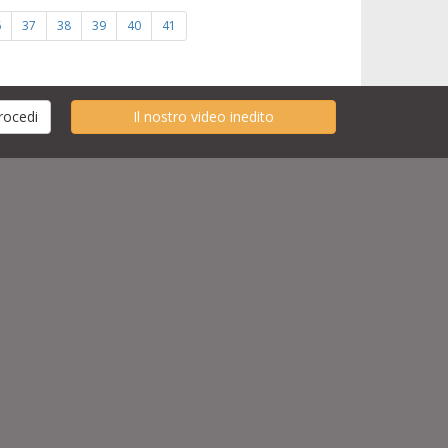
6
37
38
39
40
41
Il nostro video inedito