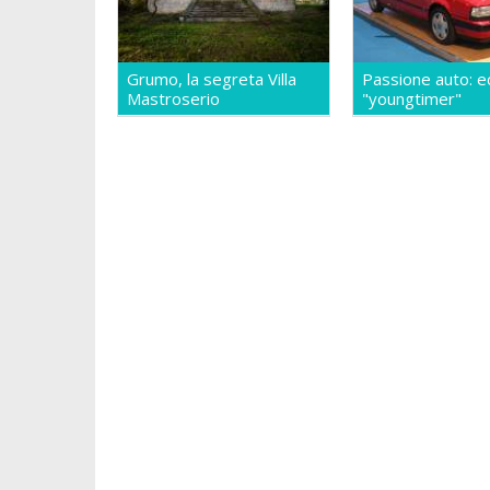
Grumo, la segreta Villa
Passione auto: e
Mastroserio
"youngtimer"