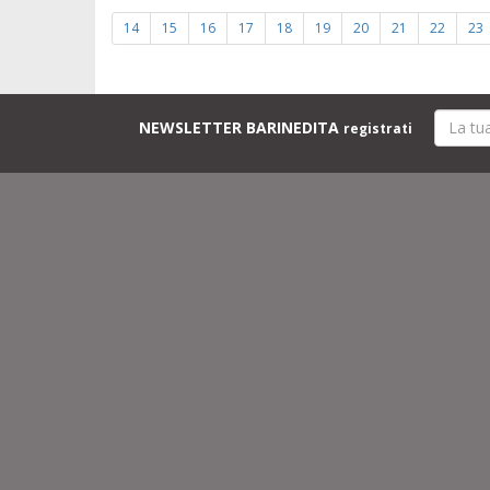
14
15
16
17
18
19
20
21
22
23
NEWSLETTER BARINEDITA
registrati