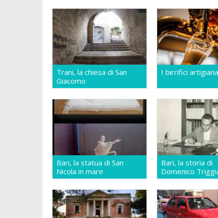
Trani, la chiesa di San
I birrifici artigiana
Giacomo
Bari, la statua di San
Bari, la storia di
Nicola in mare
Domenico Triggi