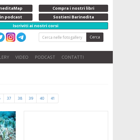
rineditaMap
Compra i nostri libri
 in podcast
Sostieni Barinedita
Iscriviti ai nostri corsi
Cerca
LERY
VIDEO
PODCAST
CONTATTI
6
37
38
39
40
41