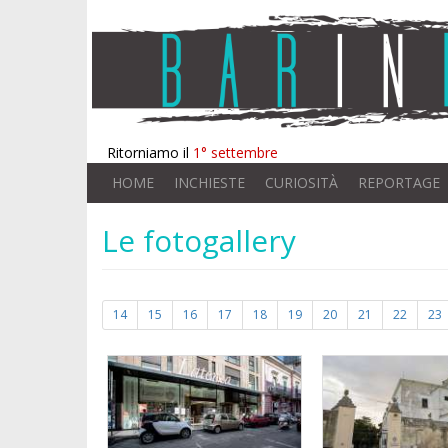
Ritorniamo il
1° settembre
HOME
INCHIESTE
CURIOSITÀ
REPORTAGE
Le fotogallery
14
15
16
17
18
19
20
21
22
23