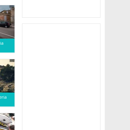
ia
eria