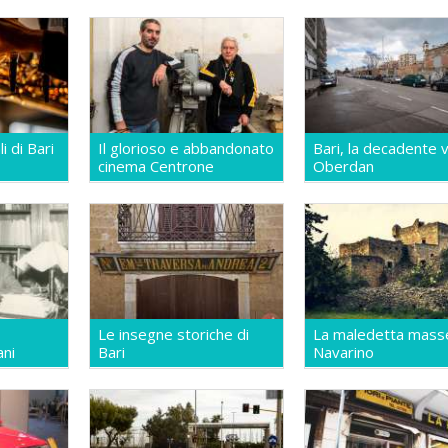
li di Bari
Il glorioso e abbandonato
Bari, la decadente v
cinema Centrone
Oberdan
Le insegne storiche di
La maledetta mass
ani
Bari
Navarino