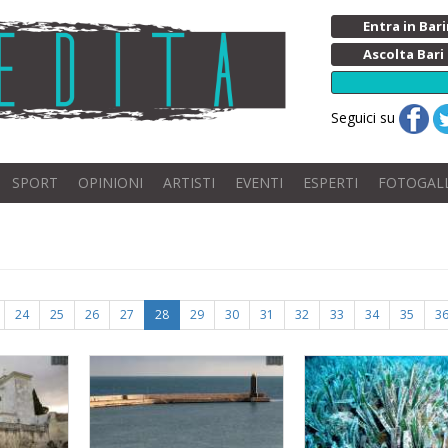
Entra in Ba
Ascolta Bari
Seguici su
SPORT
OPINIONI
ARTISTI
EVENTI
ESPERTI
FOTOGAL
24
25
26
27
28
29
30
31
32
33
34
35
3