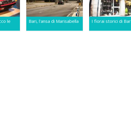
cco le
Bari, l'ansa di Marisabella
I fiorai storici di Bar