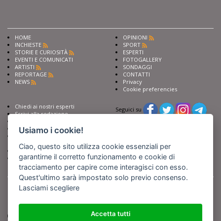
HOME
OPINIONI
INCHIESTE
SPORT
STORIE E CURIOSITÀ
ESPERTI
EVENTI E COMUNICATI
FOTOGALLERY
ARTISTI
SONDAGGI
REPORTAGE
CONTATTI
NEWS
Privacy
Cookie preferencies
Chiedi ai nostri esperti
Seguici su
Scrivi alla redazione
Fai pubblicità con noi
Sostieni Barinedita
Usiamo i cookie!
Iscriviti al nostro corso di
giornalismo
Ciao, questo sito utilizza cookie essenziali per
Compra i nostri libri
garantirne il corretto funzionamento e cookie di
Entra in Barinedita Map
tracciamento per capire come interagisci con esso.
Quest'ultimo sarà impostato solo previo consenso.
BARIREPORT s.a.s.
, Partita IVA 07355350724
Powered by
Netboom
Lasciami scegliere
Copyright BARIREPORT s.a.s. All rights reserved - Tutte le fotografie recanti il
logo di Barinedita sono state commissionate da BARIREPORT s.a.s. che ne
detiene i Diritti d'Autore e sono state prodotte nell'anno 2012 e seguenti
Accetta tutti
(tranne che non vi sia uno specifico anno di scatto riportato)