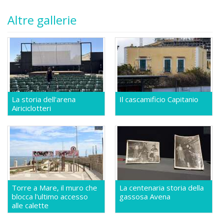
Altre gallerie
La storia dell'arena
Il cascamificio Capitanio
Airiciclotteri
Torre a Mare, il muro che
La centenaria storia della
blocca l'ultimo accesso
gassosa Avena
alle calette