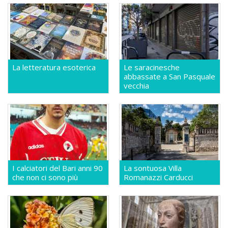
La letteratura esoterica
Le saracinesche
abbassate a San Pasquale
vecchia
I calciatori del Bari anni 90
La sontuosa Villa
che non ci sono più
Romanazzi Carducci