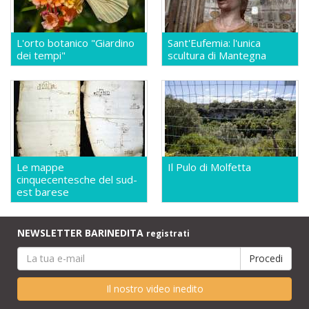
L'orto botanico "Giardino
Sant'Eufemia: l'unica
dei tempi"
scultura di Mantegna
Le mappe
Il Pulo di Molfetta
cinquecentesche del sud-
est barese
NEWSLETTER BARINEDITA
registrati
Il nostro video inedito