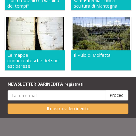
L'orto botanico "Giardino
Sant'Eufemia: l'unica
dei tempi"
scultura di Mantegna
Le mappe
Il Pulo di Molfetta
cinquecentesche del sud-
est barese
NEWSLETTER BARINEDITA
registrati
Il nostro video inedito