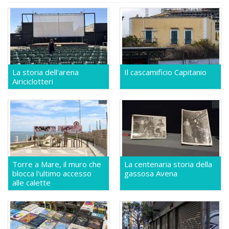
La storia dell'arena
Il cascamificio Capitanio
Airiciclotteri
Torre a Mare, il muro che
La centenaria storia della
blocca l'ultimo accesso
gassosa Avena
alle calette