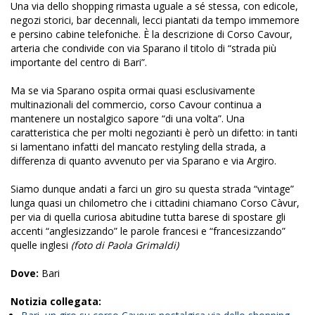
Una via dello shopping rimasta uguale a sé stessa, con edicole,
negozi storici, bar decennali, lecci piantati da tempo immemore
e persino cabine telefoniche. È la descrizione di Corso Cavour,
arteria che condivide con via Sparano il titolo di “strada più
importante del centro di Bari”.
Ma se via Sparano ospita ormai quasi esclusivamente
multinazionali del commercio, corso Cavour continua a
mantenere un nostalgico sapore “di una volta”. Una
caratteristica che per molti negozianti è però un difetto: in tanti
si lamentano infatti del mancato restyling della strada, a
differenza di quanto avvenuto per via Sparano e via Argiro.
Siamo dunque andati a farci un giro su questa strada “vintage”
lunga quasi un chilometro che i cittadini chiamano Corso Càvur,
per via di quella curiosa abitudine tutta barese di spostare gli
accenti “anglesizzando” le parole francesi e “francesizzando”
quelle inglesi
(foto di Paola Grimaldi)
Dove:
Bari
Notizia collegata: