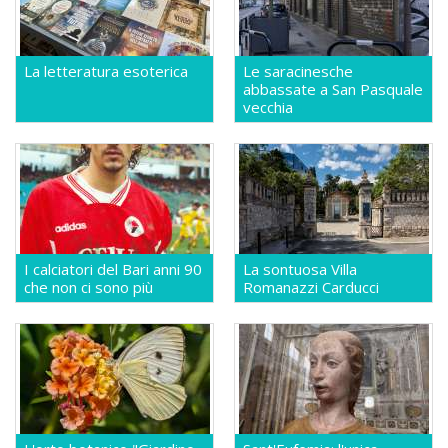
La letteratura esoterica
Le saracinesche
abbassate a San Pasquale
vecchia
I calciatori del Bari anni 90
La sontuosa Villa
che non ci sono più
Romanazzi Carducci