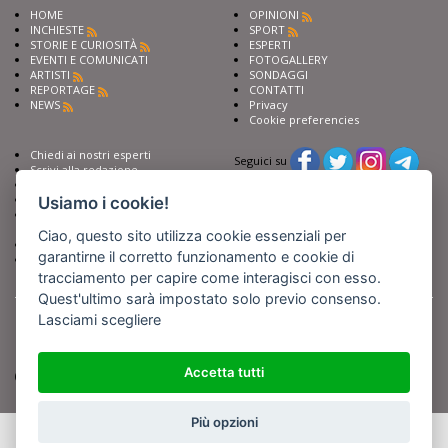
HOME
OPINIONI
INCHIESTE
SPORT
STORIE E CURIOSITÀ
ESPERTI
EVENTI E COMUNICATI
FOTOGALLERY
ARTISTI
SONDAGGI
REPORTAGE
CONTATTI
NEWS
Privacy
Cookie preferencies
Chiedi ai nostri esperti
Seguici su
Scrivi alla redazione
Fai pubblicità con noi
Sostieni Barinedita
Usiamo i cookie!
Iscriviti al nostro corso di
giornalismo
Ciao, questo sito utilizza cookie essenziali per
Compra i nostri libri
garantirne il corretto funzionamento e cookie di
Entra in Barinedita Map
tracciamento per capire come interagisci con esso.
Quest'ultimo sarà impostato solo previo consenso.
BARIREPORT s.a.s.
, Partita IVA 07355350724
Powered by
Netboom
Lasciami scegliere
Copyright BARIREPORT s.a.s. All rights reserved - Tutte le fotografie recanti il
logo di Barinedita sono state commissionate da BARIREPORT s.a.s. che ne
detiene i Diritti d'Autore e sono state prodotte nell'anno 2012 e seguenti
Accetta tutti
(tranne che non vi sia uno specifico anno di scatto riportato)
Più opzioni