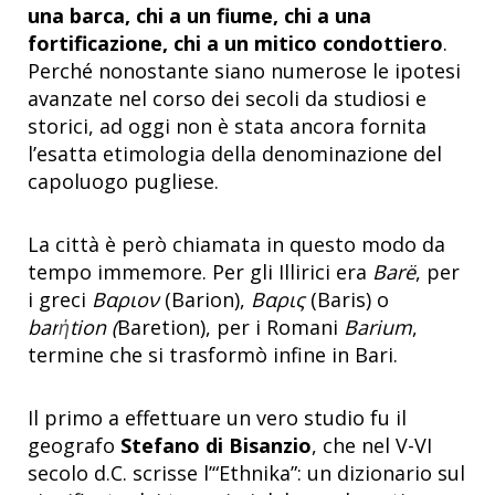
una barca, chi a un fiume, chi a una
fortificazione, chi a un mitico condottiero
.
Perché nonostante siano numerose le ipotesi
avanzate nel corso dei secoli da studiosi e
storici, ad oggi non è stata ancora fornita
l’esatta etimologia della denominazione del
capoluogo pugliese.
La città è però chiamata in questo modo da
tempo immemore. Per gli Illirici era
Barë
, per
i greci
Βαριον
(Barion),
Bαρις
(Baris) o
bar
ἡ
tion
(
Baretion), per i Romani
Barium
,
termine che si trasformò infine in Bari.
Il primo a effettuare un vero studio fu il
geografo
Stefano di Bisanzio
, che nel V-VI
secolo d.C. scrisse l’“Ethnika”: un dizionario sul