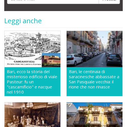
Leggi anche
Bari, ecco la storia del
Bari, le centinaia di
misterioso edificio di viale
saracinesche abbassate a
Pasteur: fu un
San Pasquale vecchia: il
"cascamificio" e nacque
rione che non rinasce
nel 1910