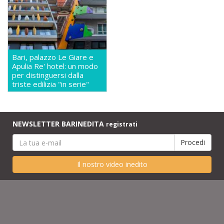
Bari, palazzo Le Giare e
Apulia Re' hotel: un modo
per distinguersi dalla
triste edilizia "in serie"
NEWSLETTER BARINEDITA
registrati
Il nostro video inedito