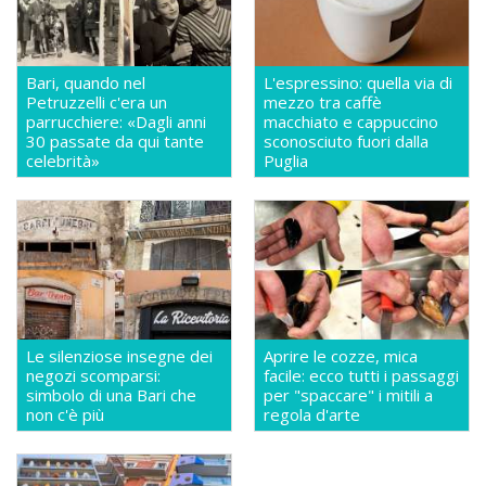
Bari, quando nel
L'espressino: quella via di
Petruzzelli c'era un
mezzo tra caffè
parrucchiere: «Dagli anni
macchiato e cappuccino
30 passate da qui tante
sconosciuto fuori dalla
celebrità»
Puglia
Le silenziose insegne dei
Aprire le cozze, mica
negozi scomparsi:
facile: ecco tutti i passaggi
simbolo di una Bari che
per "spaccare" i mitili a
non c'è più
regola d'arte