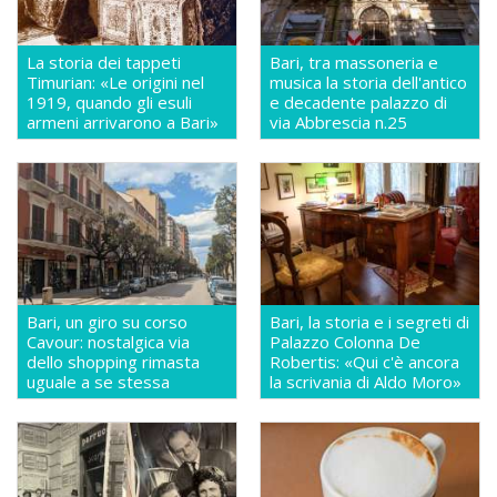
La storia dei tappeti
Bari, tra massoneria e
Timurian: «Le origini nel
musica la storia dell'antico
1919, quando gli esuli
e decadente palazzo di
armeni arrivarono a Bari»
via Abbrescia n.25
Bari, un giro su corso
Bari, la storia e i segreti di
Cavour: nostalgica via
Palazzo Colonna De
dello shopping rimasta
Robertis: «Qui c'è ancora
uguale a se stessa
la scrivania di Aldo Moro»