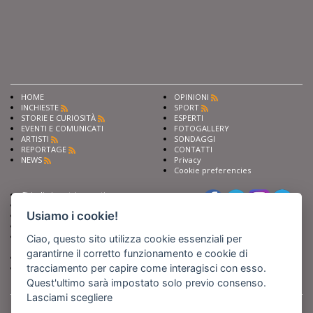
HOME
OPINIONI
INCHIESTE
SPORT
STORIE E CURIOSITÀ
ESPERTI
EVENTI E COMUNICATI
FOTOGALLERY
ARTISTI
SONDAGGI
REPORTAGE
CONTATTI
NEWS
Privacy
Cookie preferencies
Chiedi ai nostri esperti
Seguici su
Scrivi alla redazione
Usiamo i cookie!
Fai pubblicità con noi
Sostieni Barinedita
Iscriviti al nostro corso di
Ciao, questo sito utilizza cookie essenziali per
giornalismo
garantirne il corretto funzionamento e cookie di
Compra i nostri libri
tracciamento per capire come interagisci con esso.
Entra in Barinedita Map
Quest'ultimo sarà impostato solo previo consenso.
Lasciami scegliere
BARIREPORT s.a.s.
, Partita IVA 07355350724
Powered by
Netboom