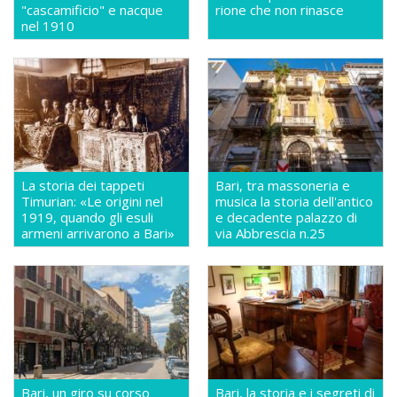
"cascamificio" e nacque
rione che non rinasce
nel 1910
La storia dei tappeti
Bari, tra massoneria e
Timurian: «Le origini nel
musica la storia dell'antico
1919, quando gli esuli
e decadente palazzo di
armeni arrivarono a Bari»
via Abbrescia n.25
Bari, un giro su corso
Bari, la storia e i segreti di