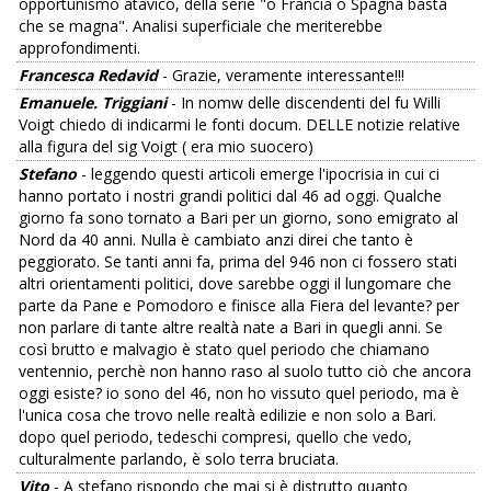
opportunismo atavico, della serie "o Francia o Spagna basta
che se magna". Analisi superficiale che meriterebbe
approfondimenti.
Francesca Redavid
- Grazie, veramente interessante!!!
Emanuele. Triggiani
- In nomw delle discendenti del fu Willi
Voigt chiedo di indicarmi le fonti docum. DELLE notizie relative
alla figura del sig Voigt ( era mio suocero)
Stefano
- leggendo questi articoli emerge l'ipocrisia in cui ci
hanno portato i nostri grandi politici dal 46 ad oggi. Qualche
giorno fa sono tornato a Bari per un giorno, sono emigrato al
Nord da 40 anni. Nulla è cambiato anzi direi che tanto è
peggiorato. Se tanti anni fa, prima del 946 non ci fossero stati
altri orientamenti politici, dove sarebbe oggi il lungomare che
parte da Pane e Pomodoro e finisce alla Fiera del levante? per
non parlare di tante altre realtà nate a Bari in quegli anni. Se
così brutto e malvagio è stato quel periodo che chiamano
ventennio, perchè non hanno raso al suolo tutto ciò che ancora
oggi esiste? io sono del 46, non ho vissuto quel periodo, ma è
l'unica cosa che trovo nelle realtà edilizie e non solo a Bari.
dopo quel periodo, tedeschi compresi, quello che vedo,
culturalmente parlando, è solo terra bruciata.
Vito
- A stefano rispondo che mai si è distrutto quanto