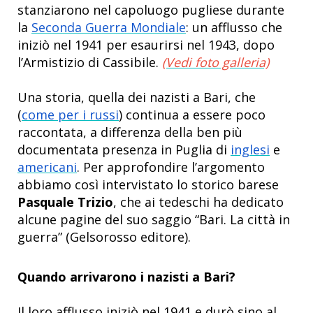
stanziarono nel capoluogo pugliese durante
la
Seconda Guerra Mondiale
: un afflusso che
iniziò nel 1941 per esaurirsi nel 1943, dopo
l’Armistizio di Cassibile.
(Vedi foto galleria)
Una storia, quella dei nazisti a Bari, che
(
come per i russi
) continua a essere poco
raccontata, a differenza della ben più
documentata presenza in Puglia di
inglesi
e
americani
. Per approfondire l’argomento
abbiamo così intervistato lo storico barese
Pasquale Trizio
, che ai tedeschi ha dedicato
alcune pagine del suo saggio “Bari. La città in
guerra” (Gelsorosso editore).
Quando arrivarono i nazisti a Bari?
Il loro afflusso iniziò nel 1941 e durò sino al