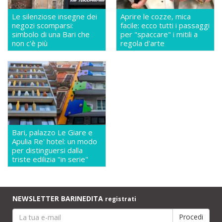
Le silenziose insegne dei
Aprire le cozze, mica
negozi scomparsi:
facile: ecco tutti i passaggi
simbolo di una Bari che
per "spaccare" i mitili a
non c'è più
regola d'arte
Bari, palazzo Le Giare e
Apulia Re' hotel: un modo
per distinguersi dalla
triste edilizia "in serie"
NEWSLETTER BARINEDITA
registrati