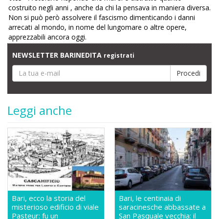
costruito negli anni , anche da chi la pensava in maniera diversa.
Non si può però assolvere il fascismo dimenticando i danni
arrecati al mondo, in nome del lungomare o altre opere,
apprezzabili ancora oggi.
NEWSLETTER BARINEDITA
registrati
Leggi anche
Bari, ecco la storia del
Bari, le centinaia di
misterioso edificio di viale
saracinesche abbassate a
Pasteur: fu un
San Pasquale vecchia: il