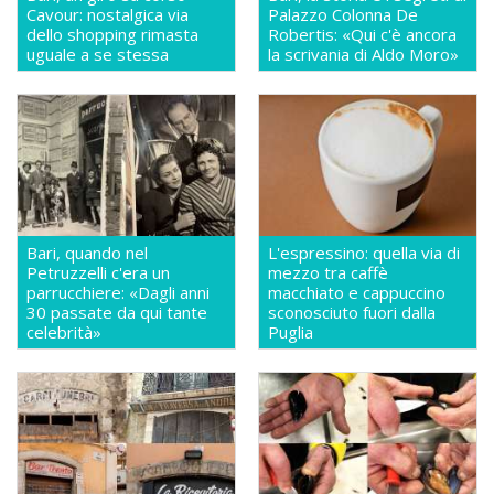
Cavour: nostalgica via
Palazzo Colonna De
dello shopping rimasta
Robertis: «Qui c'è ancora
uguale a se stessa
la scrivania di Aldo Moro»
Bari, quando nel
L'espressino: quella via di
Petruzzelli c'era un
mezzo tra caffè
parrucchiere: «Dagli anni
macchiato e cappuccino
30 passate da qui tante
sconosciuto fuori dalla
celebrità»
Puglia