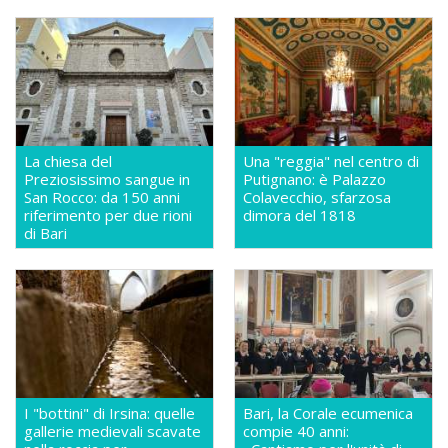
La chiesa del
Una "reggia" nel centro di
Preziosissimo sangue in
Putignano: è Palazzo
San Rocco: da 150 anni
Colavecchio, sfarzosa
riferimento per due rioni
dimora del 1818
di Bari
I "bottini" di Irsina: quelle
Bari, la Corale ecumenica
gallerie medievali scavate
compie 40 anni: