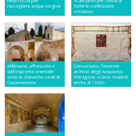
nella roccia per
«Cantiamo per l'unità di
raccogliere acqua sorgiva
tutte le confessioni
cristiane»
Millenarie, affrescate e
Conversano, l'enorme
dall'impronta orientale:
archivio degli Acquaviva
sono le chiesette rurali di
d'Aragona: «Carte risalenti
Casamassima
anche al 1300»