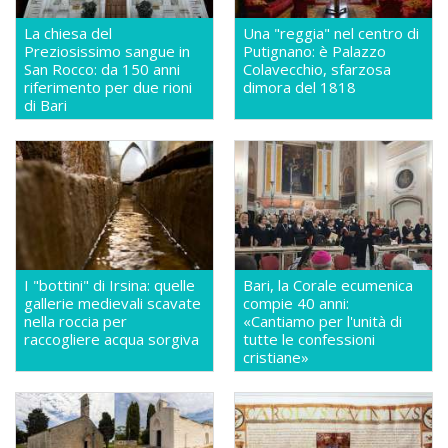
La chiesa del
Una "reggia" nel centro di
Preziosissimo sangue in
Putignano: è Palazzo
San Rocco: da 150 anni
Colavecchio, sfarzosa
riferimento per due rioni
dimora del 1818
di Bari
I "bottini" di Irsina: quelle
Bari, la Corale ecumenica
gallerie medievali scavate
compie 40 anni:
nella roccia per
«Cantiamo per l'unità di
raccogliere acqua sorgiva
tutte le confessioni
cristiane»