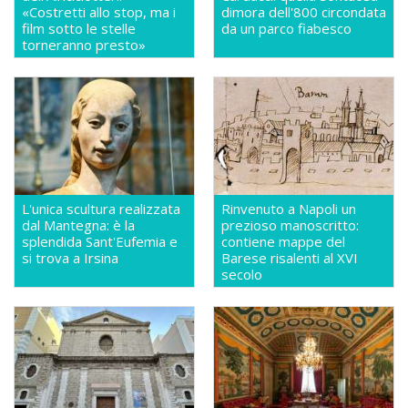
«Costretti allo stop, ma i
dimora dell'800 circondata
film sotto le stelle
da un parco fiabesco
torneranno presto»
L'unica scultura realizzata
Rinvenuto a Napoli un
dal Mantegna: è la
prezioso manoscritto:
splendida Sant'Eufemia e
contiene mappe del
si trova a Irsina
Barese risalenti al XVI
secolo