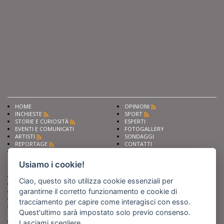
HOME
OPINIONI
INCHIESTE
SPORT
STORIE E CURIOSITÀ
ESPERTI
EVENTI E COMUNICATI
FOTOGALLERY
ARTISTI
SONDAGGI
REPORTAGE
CONTATTI
NEWS
Privacy
Cookie preferencies
Usiamo i cookie!
Chiedi ai nostri esperti
Seguici su
Ciao, questo sito utilizza cookie essenziali per
Scrivi alla redazione
garantirne il corretto funzionamento e cookie di
Fai pubblicità con noi
Sostieni Barinedita
tracciamento per capire come interagisci con esso.
Iscriviti al nostro corso di
Quest'ultimo sarà impostato solo previo consenso.
giornalismo
Compra i nostri libri
Lasciami scegliere