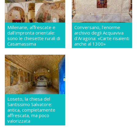
Millenarie, affrescate e
Conversano, l'enorme
dall'impronta orientale:
archivio degli Acquaviva
sono le chiesette rurali di
d'Aragona: «Carte risalenti
Casamassima
anche al 1300»
Loseto, la chiesa del
Santissimo Salvatore:
antica, completamente
affrescata, ma poco
valorizzata