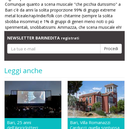
Comunque quanto a scena musicale "che picchia durissimo" a
Bari c'è da anni la solita proporzione 99% di gruppi extreme
metal liceale/rap/indie/folk con chitarrine (sempre la solita
sbobba insomma) e 1% di gruppi di generi meno noti o più
sperimentali, snobbatissimi. Ammazza, che scena musicale eh!
NEWSLETTER BARINEDITA
registrati
Leggi anche
Bari, 25 anni
Bari, Villa Romanazzi
dell'Airiciclotteri:
Carducci: quella sontuosa