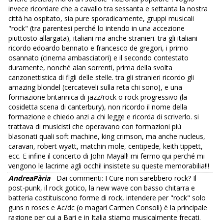
invece ricordare che a cavallo tra sessanta e settanta la nostra
città ha ospitato, sia pure sporadicamente, gruppi musicali
"rock" (tra parentesi perché lo intendo in una accezione
piuttosto allargata), italiani ma anche stranieri. tra gli italiani
ricordo edoardo bennato e francesco de gregori, i primo
osannato (cinema ambasciatori) e il secondo contestato
duramente, nonché alan sorrenti, prima della svolta
canzonettistica di figli delle stelle. tra gli stranieri ricordo gli
amazing blondel (cercateveli sulla reta chi sono), e una
formazione britannica di jazz/rock o rock progressivo (la
cosidetta scena di canterbury), non ricordo il nome della
formazione e chiedo anzi a chi legge e ricorda di scriverlo. si
trattava di musicisti che operavano con formazioni più
blasonati quali soft machine, king crimson, ma anche nucleus,
caravan, robert wyatt, matchin mole, centipede, keith tippett,
ecc. E infine il concerto di John Mayall! mi fermo qui perché mi
vengono le lacrime agli occhi! insistete su queste memorabilia!!!
AndreaPària
- Dai commenti: I Cure non sarebbero rock? Il
post-punk, il rock gotico, la new wave con basso chitarra e
batteria costituiscono forme di rock, intendere per "rock" solo
guns n roses e Ac/dc (o magari Carmen Consoli) è la principale
ragione per cui a Bari e in Italia stiamo musicalmente frecati.