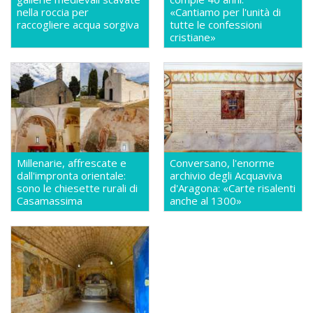
nella roccia per
«Cantiamo per l'unità di
raccogliere acqua sorgiva
tutte le confessioni
cristiane»
Millenarie, affrescate e
Conversano, l'enorme
dall'impronta orientale:
archivio degli Acquaviva
sono le chiesette rurali di
d'Aragona: «Carte risalenti
Casamassima
anche al 1300»