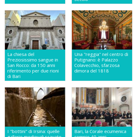
La chiesa del
Una "reggia" nel centro di
Preziosissimo sangue in
Putignano: è Palazzo
San Rocco: da 150 anni
Colavecchio, sfarzosa
riferimento per due rioni
dimora del 1818
di Bari
I "bottini" di Irsina: quelle
Bari, la Corale ecumenica
gallerie medievali scavate
compie 40 anni: