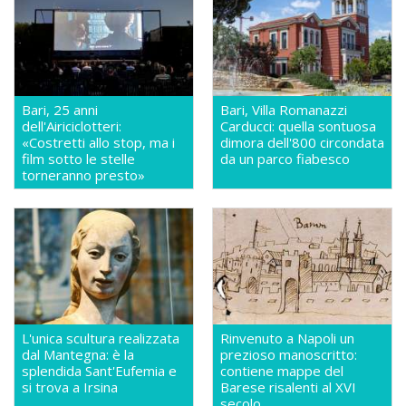
Bari, 25 anni
Bari, Villa Romanazzi
dell'Airiciclotteri:
Carducci: quella sontuosa
«Costretti allo stop, ma i
dimora dell'800 circondata
film sotto le stelle
da un parco fiabesco
torneranno presto»
L'unica scultura realizzata
Rinvenuto a Napoli un
dal Mantegna: è la
prezioso manoscritto:
splendida Sant'Eufemia e
contiene mappe del
si trova a Irsina
Barese risalenti al XVI
secolo