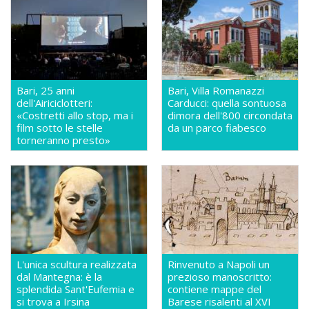
Bari, 25 anni
Bari, Villa Romanazzi
dell'Airiciclotteri:
Carducci: quella sontuosa
«Costretti allo stop, ma i
dimora dell'800 circondata
film sotto le stelle
da un parco fiabesco
torneranno presto»
L'unica scultura realizzata
Rinvenuto a Napoli un
dal Mantegna: è la
prezioso manoscritto:
splendida Sant'Eufemia e
contiene mappe del
si trova a Irsina
Barese risalenti al XVI