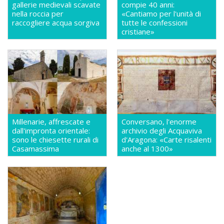
gallerie medievali scavate
compie 40 anni:
nella roccia per
«Cantiamo per l'unità di
raccogliere acqua sorgiva
tutte le confessioni
cristiane»
Millenarie, affrescate e
Conversano, l'enorme
dall'impronta orientale:
archivio degli Acquaviva
sono le chiesette rurali di
d'Aragona: «Carte risalenti
Casamassima
anche al 1300»