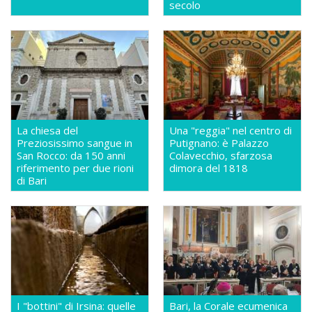
secolo
La chiesa del
Una "reggia" nel centro di
Preziosissimo sangue in
Putignano: è Palazzo
San Rocco: da 150 anni
Colavecchio, sfarzosa
riferimento per due rioni
dimora del 1818
di Bari
I "bottini" di Irsina: quelle
Bari, la Corale ecumenica