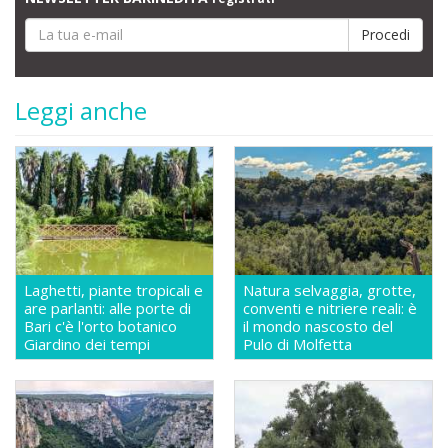
Leggi anche
Laghetti, piante tropicali e
Natura selvaggia, grotte,
are parlanti: alle porte di
conventi e nitriere reali: è
Bari c'è l'orto botanico
il mondo nascosto del
Giardino dei tempi
Pulo di Molfetta