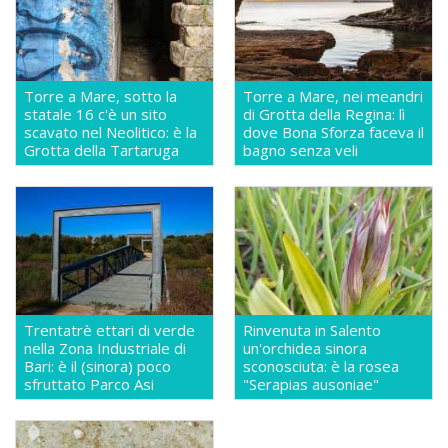
Torre a Mare, sotto la
Torre a Mare, nei meandri
statale 16 c'è un sito
di Grotta della Regina: lì
scavato nel Neolitico: è la
dove Bona Sforza faceva il
Grotta della Tartaruga
bagno senza veli
Trentatrè ettari di verde
Rinvenuta in Salento
nella Zona Industriale di
un'orchidea sinora
Bari: è il (sinora) poco
sconosciuta: è la rosea
sfruttato Parco Asi
"Serapias ausoniae"