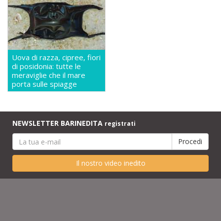
Uova di razza, cipree, fiori
di posidonia: tutte le
meraviglie che il mare
porta sulle spiagge
NEWSLETTER BARINEDITA
registrati
Il nostro video inedito