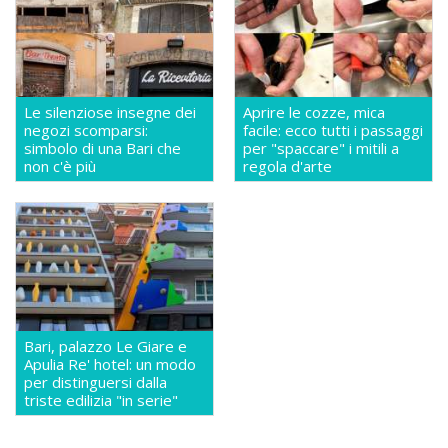
Le silenziose insegne dei
Aprire le cozze, mica
negozi scomparsi:
facile: ecco tutti i passaggi
simbolo di una Bari che
per "spaccare" i mitili a
non c'è più
regola d'arte
Bari, palazzo Le Giare e
Apulia Re' hotel: un modo
per distinguersi dalla
triste edilizia "in serie"