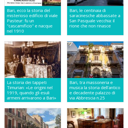
Bari, ecco la storia del
Bari, le centinaia di
misterioso edificio di viale
saracinesche abbassate a
Pasteur: fu un
San Pasquale vecchia: il
"cascamificio" e nacque
rione che non rinasce
nel 1910
La storia dei tappeti
Bari, tra massoneria e
Timurian: «Le origini nel
musica la storia dell'antico
1919, quando gli esuli
e decadente palazzo di
armeni arrivarono a Bari»
via Abbrescia n.25