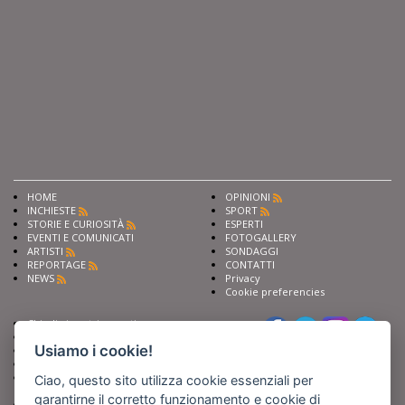
HOME
OPINIONI
INCHIESTE
SPORT
STORIE E CURIOSITÀ
ESPERTI
EVENTI E COMUNICATI
FOTOGALLERY
ARTISTI
SONDAGGI
REPORTAGE
CONTATTI
NEWS
Privacy
Cookie preferencies
Chiedi ai nostri esperti
Seguici su
Scrivi alla redazione
Usiamo i cookie!
Fai pubblicità con noi
Sostieni Barinedita
Iscriviti al nostro corso di
Ciao, questo sito utilizza cookie essenziali per
giornalismo
garantirne il corretto funzionamento e cookie di
Compra i nostri libri