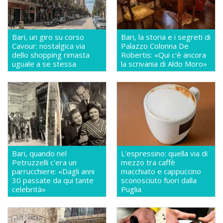
Bari, un giro su corso
Bari, la storia e i segreti di
Cavour: nostalgica via
Palazzo Colonna De
dello shopping rimasta
Robertis: «Qui c'è ancora
uguale a se stessa
la scrivania di Aldo Moro»
Bari, quando nel
L'espressino: quella via di
Petruzzelli c'era un
mezzo tra caffè
parrucchiere: «Dagli anni
macchiato e cappuccino
30 passate da qui tante
sconosciuto fuori dalla
celebrità»
Puglia