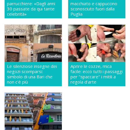
parrucchiere: «Dagli anni
macchiato e cappuccino
30 passate da qui tante
sconosciuto fuori dalla
celebrità»
Puglia
Le silenziose insegne dei
Aprire le cozze, mica
negozi scomparsi:
facile: ecco tutti i passaggi
simbolo di una Bari che
per "spaccare" i mitili a
non c'è più
regola d'arte