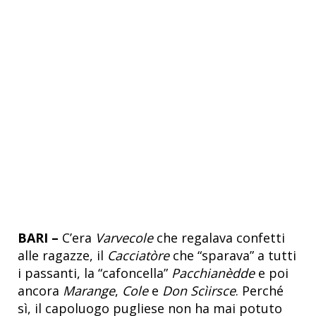
BARI –
C’era
Varvecole
che regalava confetti
alle ragazze, il
Cacciatòre
che “sparava” a tutti
i passanti, la “cafoncella”
Pacchianèdde
e poi
ancora
Marange
,
Cole
e
Don Scìirsce
. Perché
sì, il capoluogo pugliese non ha mai potuto