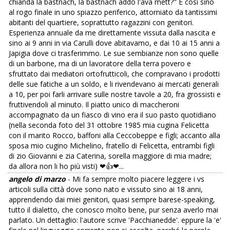
chiandà la bastnach, la bastnach addò l'ava mett?" E così sino
al rogo finale in uno spiazzo periferico, attorniato da tantissimi
abitanti del quartiere, soprattutto ragazzini con genitori.
Esperienza annuale da me direttamente vissuta dalla nascita e
sino ai 9 anni in via Carulli dove abitavamo, e dai 10 ai 15 anni a
Japigia dove ci trasferimmo. Le sue sembianze non sono quelle
di un barbone, ma di un lavoratore della terra povero e
sfruttato dai mediatori ortofrutticoli, che compravano i prodotti
delle sue fatiche a un soldo, e li rivendevano ai mercati generali
a 10, per poi farli arrivare sulle nostre tavole a 20, fra grossisti e
fruttivendoli al minuto. Il piatto unico di maccheroni
accompagnato da un fiasco di vino era il suo pasto quotidiano
(nella seconda foto del 31 ottobre 1985 mia cugina Felicetta
con il marito Rocco, baffoni alla Ceccobeppe e figli; accanto alla
sposa mio cugino Michelino, fratello di Felicetta, entrambi figli
di zio Giovanni e zia Caterina, sorella maggiore di mia madre;
da allora non li ho più visti) ❤👍❤...
angelo di marzo
- Mi fa sempre molto piacere leggere i vs
articoli sulla città dove sono nato e vissuto sino ai 18 anni,
apprendendo dai miei genitori, quasi sempre barese-speaking,
tutto il dialetto, che conosco molto bene, pur senza averlo mai
parlato. Un dettaglio: l'autore scrive 'Pacchianedde'. eppure la 'e'