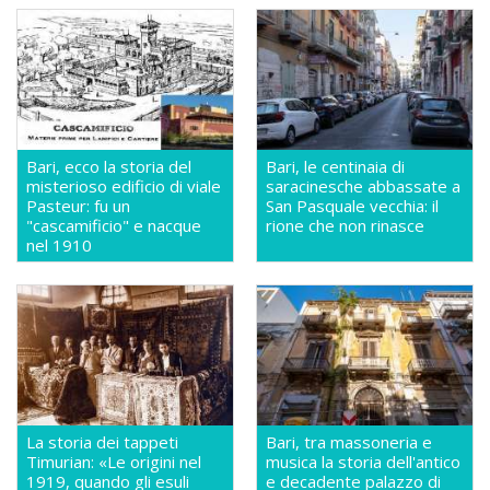
Bari, ecco la storia del
Bari, le centinaia di
misterioso edificio di viale
saracinesche abbassate a
Pasteur: fu un
San Pasquale vecchia: il
"cascamificio" e nacque
rione che non rinasce
nel 1910
La storia dei tappeti
Bari, tra massoneria e
Timurian: «Le origini nel
musica la storia dell'antico
1919, quando gli esuli
e decadente palazzo di