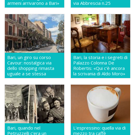
armeni arrivarono a Bari»
via Abbrescia n.25
Bari, un giro su corso
Bari, la storia e i segreti di
Cavour: nostalgica via
Palazzo Colonna De
dello shopping rimasta
Robertis: «Qui c'è ancora
uguale a se stessa
la scrivania di Aldo Moro»
Bari, quando nel
L'espressino: quella via di
Petruzzelli c'era un
mezzo tra caffè