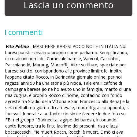
Lascia un commento
I commenti
Vito Petino
- MASCHERE BARESI POCO NOTE IN ITALIA Noi
baresi puristi scriviamo proprio come parliamo. Semplificando,
ecco alcuni nomi del Carnevale barese, Varvcol, Cacciator,
Pacchianedd, Marang, Marcoffij. Altre scritture, spacciate per
barese scritto, corrispondono alle province limitrofe. Inoltre
l'appena citato Rocco, in Barinedita giornale online, per noi
ragazzi anni 50 ha una storia più nitida. Tale era il cafone di
campagna barese (io ne ho avuto uno in famiglia, marito di una
mia cugina, e proprio Rocco di nome, contadino con fondo
agreste fra Stadio della Vittoria e San Francesco alla Rena) e la
sera dell'ultimo giorno di carnevale, martedì grasso appunto, si
faceva il funerale a un fantoccio simile (vedere le due foto su
FB, nel gruppo "Barinedita, agape dei baresi), intonando il
canto funebre, tra le finte lacrime dei presenti, risa e lazzi
boccacceschi, "Iè muert Rocch. Rocch iè muert. E mò ci ava