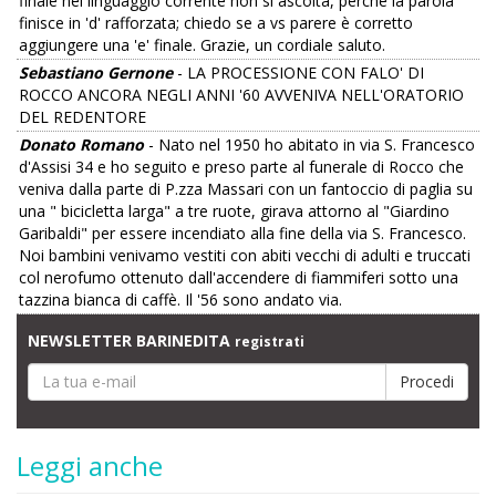
finale nel linguaggio corrente non si ascolta, perché la parola
finisce in 'd' rafforzata; chiedo se a vs parere è corretto
aggiungere una 'e' finale. Grazie, un cordiale saluto.
Sebastiano Gernone
- LA PROCESSIONE CON FALO' DI
ROCCO ANCORA NEGLI ANNI '60 AVVENIVA NELL'ORATORIO
DEL REDENTORE
Donato Romano
- Nato nel 1950 ho abitato in via S. Francesco
d'Assisi 34 e ho seguito e preso parte al funerale di Rocco che
veniva dalla parte di P.zza Massari con un fantoccio di paglia su
una " bicicletta larga" a tre ruote, girava attorno al "Giardino
Garibaldi" per essere incendiato alla fine della via S. Francesco.
Noi bambini venivamo vestiti con abiti vecchi di adulti e truccati
col nerofumo ottenuto dall'accendere di fiammiferi sotto una
tazzina bianca di caffè. Il '56 sono andato via.
NEWSLETTER BARINEDITA
registrati
Leggi anche