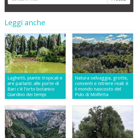
Leggi anche
Laghetti, piante tropicali e
Natura selvaggia, grotte,
are parlanti: alle porte di
conventi e nitriere reali: è
Bari c'è l'orto botanico
il mondo nascosto del
Giardino dei tempi
Pulo di Molfetta