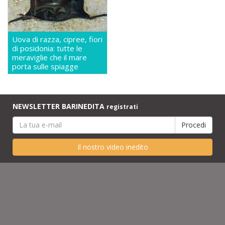
Uova di razza, cipree, fiori
di posidonia: tutte le
meraviglie che il mare
porta sulle spiagge
NEWSLETTER BARINEDITA
registrati
Il nostro video inedito