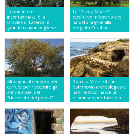
Imponente e
La "Pianta Madre":
incontaminata: è la
quell'ulivo millenario che
Gravina di Laterza, il
ha dato origine alla
grande canyon pugliese
pregiata Coratina
Modugno, il sentiero dei
Torre a Mare e il suo
carrubi: per riscoprire gli
patrimonio archeologico e
antichi alberi del
naturalistico: nasce un
"cioccolato dei poveri"
ecomuseo per tutelarlo