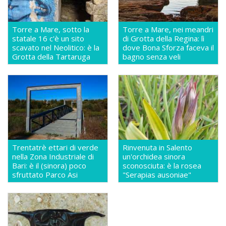
Torre a Mare, sotto la
Torre a Mare, nei meandri
statale 16 c'è un sito
di Grotta della Regina: lì
scavato nel Neolitico: è la
dove Bona Sforza faceva il
Grotta della Tartaruga
bagno senza veli
Trentatrè ettari di verde
Rinvenuta in Salento
nella Zona Industriale di
un'orchidea sinora
Bari: è il (sinora) poco
sconosciuta: è la rosea
sfruttato Parco Asi
"Serapias ausoniae"