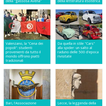
della "gassosa Avena"
della letteratura esoterica
Valenzano, la "Cena dei
Da quella in stile "Cars"
popoli": studenti
alla spider: un salto al
provenienti da tutto il
raduno delle 500 d'epoca
mondo offrono piatti
rivisitate
tradizionali
Bari, l'Associazione
Lecce, la leggenda della