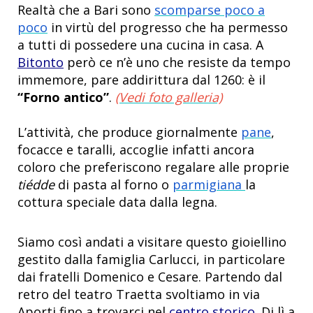
Realtà che a Bari sono
scomparse poco a
poco
in virtù del progresso che ha permesso
a tutti di possedere una cucina in casa. A
Bitonto
però ce n’è uno che resiste da tempo
immemore, pare addirittura dal 1260: è il
“Forno antico”
.
(Vedi foto galleria)
L’attività, che produce giornalmente
pane
,
focacce e taralli, accoglie infatti ancora
coloro che preferiscono regalare alle proprie
tiédde
di pasta al forno o
parmigiana
la
cottura speciale data dalla legna.
Siamo così andati a visitare questo gioiellino
gestito dalla famiglia Carlucci, in particolare
dai fratelli Domenico e Cesare. Partendo dal
retro del teatro Traetta svoltiamo in via
Aporti fino a trovarci nel
centro storico
. Di lì a