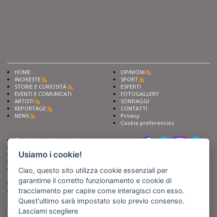
HOME
OPINIONI
INCHIESTE
SPORT
STORIE E CURIOSITÀ
ESPERTI
EVENTI E COMUNICATI
FOTOGALLERY
ARTISTI
SONDAGGI
REPORTAGE
CONTATTI
NEWS
Privacy
Cookie preferencies
Chiedi ai nostri esperti
Seguici su
Scrivi alla redazione
Usiamo i cookie!
Fai pubblicità con noi
Sostieni Barinedita
Iscriviti al nostro corso di
Ciao, questo sito utilizza cookie essenziali per
giornalismo
garantirne il corretto funzionamento e cookie di
Compra i nostri libri
tracciamento per capire come interagisci con esso.
Entra in Barinedita Map
Quest'ultimo sarà impostato solo previo consenso.
Lasciami scegliere