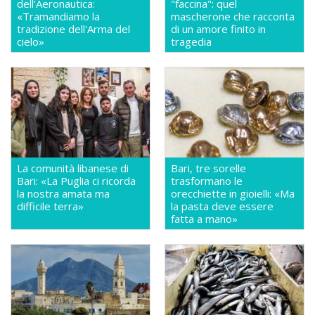
dell'Aeronautica:
"faccina": quel
«Tramandiamo la
mascherone che racconta
tradizione dell'Arma del
di un amore finito in
cielo»
tragedia
La comunità libanese di
Bari, tre sorelle
Bari: «La Puglia ci ricorda
trasformano le
la nostra amata ma
orecchiette in gioielli: «Ma
difficile terra»
la pasta deve essere
fatta a mano»