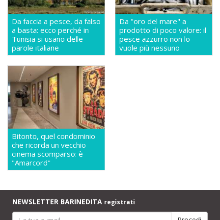
Da faccia a pesce, da falso
Da "oro del mare" a
a basta: ecco perché in
prodotto di poco valore: il
Tunisia si usano delle
pesce azzurro non lo
parole italiane
vuole più nessuno
Bitonto, quel condominio
che ricorda un vecchio
cinema scomparso: è
"Amarcord"
NEWSLETTER BARINEDITA
registrati