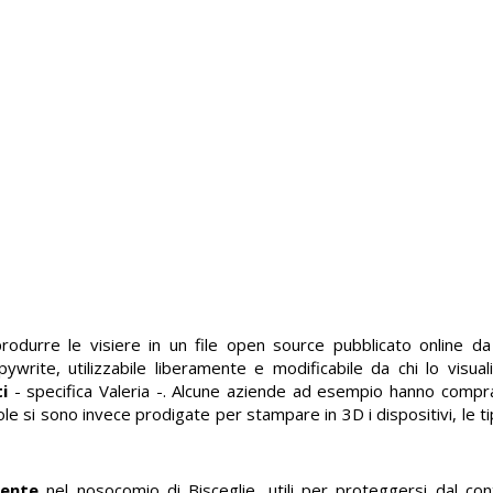
produrre le visiere in un file open source pubblicato online d
rite, utilizzabile liberamente e modificabile da chi lo visuali
i
- specifica Valeria -. Alcune aziende ad esempio hanno compr
cuole si sono invece prodigate per stampare in 3D i dispositivi, le t
mente
nel nosocomio di Bisceglie, utili per proteggersi dal con