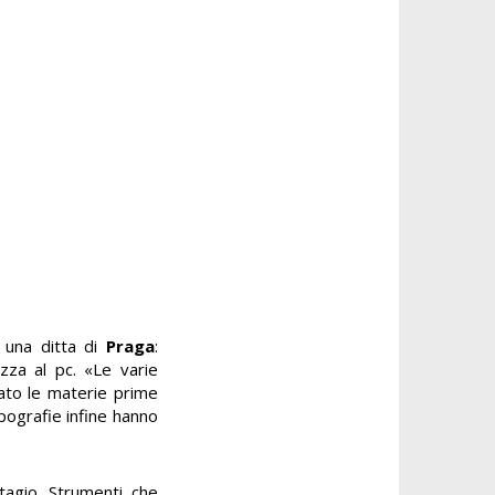
a una ditta di
Praga
:
zza al pc. «Le varie
ato le materie prime
ipografie infine hanno
tagio. Strumenti che