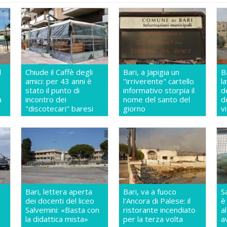
l
Chiude il Caffè degli
Bari, a Japigia un
Ba
amici: per 43 anni è
"irriverente" cartello
l
stato il punto di
informativo storpia il
d
a
incontro dei
nome del santo del
de
"discotecari" baresi
giorno
v
e
Bari, lettera aperta
Bari, va a fuoco
S
dei docenti del liceo
l'Ancora di Palese: il
è
Salvemini: «Basta con
ristorante incendiato
a
la didattica mista»
per la terza volta
a