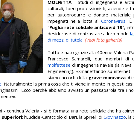
MOLFETTA
- Studi di ingegneria e archi
culturali, liberi professionisti, aziende e ta
per autoprodurre e donare materiale p
impegnati nella lotta al
Coronavirus
. È
"
Puglia rete solidale anticovid 19
", int
desiderose di contrastare a loro modo
l
di mezzi di tutela
.
(Vedi foto galleria)
Tutto è nato grazie alla 40enne Valeria P
Francesco Samarelli, due membri di u
molfettese
di ingegneria navale (la Naval
Engineering). «Smanettando su internet -
siamo accorti della
grave mancanza di 
e
. Naturalmente la prima cosa che ti viene in mente in questi casi 
ghissimi. Ecco perchè abbiamo avviato un passaparola tra i nost
amente».
i - continua Valeria - si è formata una rete solidale che ha coin
e superiori
: l'Euclide-Caracciolo di Bari, la Spinelli di
Giovinazzo
, la