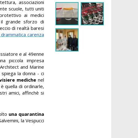
tettura, associazioni
nte scuole, tutti uniti
rotettivo ai medici
 il grande sforzo di
reccio di realtà baresi
a drammatica carenza
assiatore e al 49enne
na piccola impresa
 Architect and Marine
 spiega la donna - ci
visiere mediche
nel
è quella di ordinarle,
ri amici, affinchè si
volto
una quarantina
 Salvemini, la Vespucci