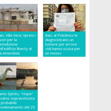
ri, Villa Vera: ripresi i
Bari, al Policlinico le
avori per la
diagnosticano un
emolizione
tumore per errore:
ll'edificio liberty di
«Mi hanno uccisa per
ia Amendola
un mese»
anto Spirito, "Hope"
 salva: sopravvissuta
l probabile
vvelenamento del 25