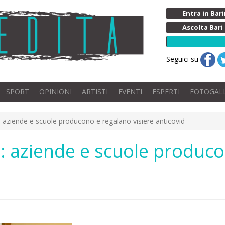
Entra in Ba
Ascolta Bari
Seguici su
SPORT
OPINIONI
ARTISTI
EVENTI
ESPERTI
FOTOGAL
": aziende e scuole producono e regalano visiere anticovid
e": aziende e scuole produc