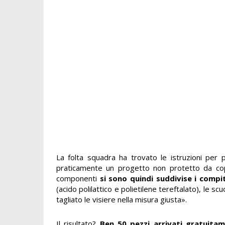
La folta squadra ha trovato le istruzioni per 
praticamente un progetto non protetto da copyw
componenti
si sono quindi suddivise i compit
(acido polilattico e polietilene tereftalato), le s
tagliato le visiere nella misura giusta».
Il risultato?
Ben 50 pezzi arrivati gratuita