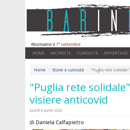
Ritorniamo il
1° settembre
HOME
INCHIESTE
CURIOSITÀ
REPORTAGE
Home
Storie e curiosità
"Puglia rete solidale
"Puglia rete solidal
visiere anticovid
lunedì 6 aprile 2020
di Daniela Calfapietro