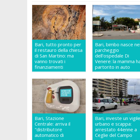
Bari, tutto pronto per
Bari, bimbo nasce ne
il restauro della chiesa
parcheggio
di San Martino: ma
dell'ospedale Di
vanno trovati i
Venere: la mamma h
finanziamenti
partorito in auto
Bari, Stazione
Bari, investe un vigil
Centrale: arriva il
urbano e scappa:
"distributore
arrestato 44enne a
automatico di
Ceglie del Campo