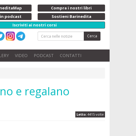
rineditaMap
Compra i nostri libri
 in podcast
Sostieni Barinedita
Iscriviti ai nostri corsi
Cerca
LERY
VIDEO
PODCAST
CONTATTI
ono e regalano
Letto:
4415 volte