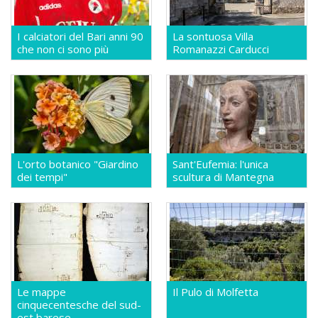
I calciatori del Bari anni 90
La sontuosa Villa
che non ci sono più
Romanazzi Carducci
L'orto botanico "Giardino
Sant'Eufemia: l'unica
dei tempi"
scultura di Mantegna
Le mappe
Il Pulo di Molfetta
cinquecentesche del sud-
est barese