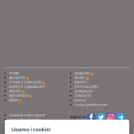
HOME
OPINIONI
INCHIESTE
SPORT
STORIE E CURIOSITÀ
ESPERTI
EVENTI E COMUNICATI
FOTOGALLERY
ARTISTI
SONDAGGI
REPORTAGE
CONTATTI
NEWS
Privacy
Cookie preferencies
Chiedi ai nostri esperti
Seguici su
Scrivi alla redazione
Fai pubblicità con noi
Sostieni Barinedita
Usiamo i cookie!
Iscriviti al nostro corso di