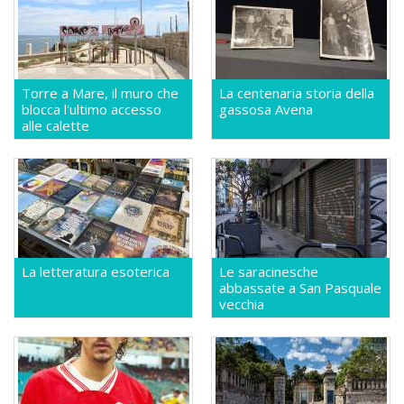
Torre a Mare, il muro che
La centenaria storia della
blocca l'ultimo accesso
gassosa Avena
alle calette
La letteratura esoterica
Le saracinesche
abbassate a San Pasquale
vecchia