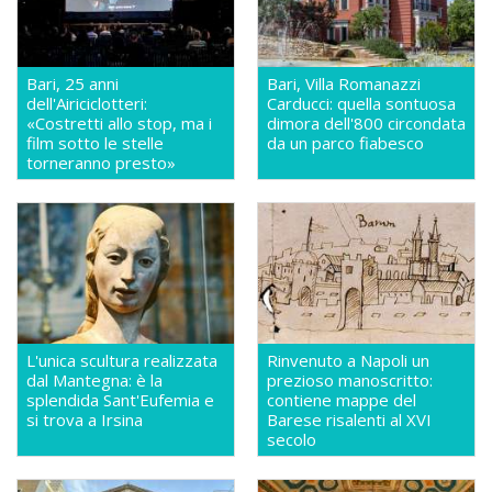
Bari, 25 anni
Bari, Villa Romanazzi
dell'Airiciclotteri:
Carducci: quella sontuosa
«Costretti allo stop, ma i
dimora dell'800 circondata
film sotto le stelle
da un parco fiabesco
torneranno presto»
L'unica scultura realizzata
Rinvenuto a Napoli un
dal Mantegna: è la
prezioso manoscritto:
splendida Sant'Eufemia e
contiene mappe del
si trova a Irsina
Barese risalenti al XVI
secolo