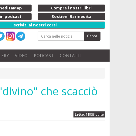
rineditaMap
Compra i nostri libri
 in podcast
Sostieni Barinedita
Iscriviti ai nostri corsi
Cerca
LERY
VIDEO
PODCAST
CONTATTI
"divino" che scacciò
Letto:
11858 volte