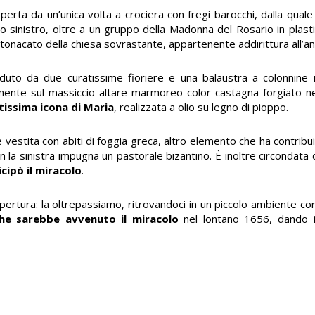
operta da un’unica volta a crociera con fregi barocchi, dalla qua
lato sinistro, oltre a un gruppo della Madonna del Rosario in plast
onacato della chiesa sovrastante, appartenente addirittura all’ant
duto da due curatissime fioriere e una balaustra a colonnine 
mente sul massiccio altare marmoreo color castagna forgiato nel
tissima icona di Maria
, realizzata a olio su legno di pioppo.
vestita con abiti di foggia greca, altro elemento che ha contribui
on la sinistra impugna un pastorale bizantino. È inoltre circondata 
cipò il miracolo
.
’apertura: la oltrepassiamo, ritrovandoci in un piccolo ambiente 
he sarebbe avvenuto il miracolo
nel lontano 1656, dando i