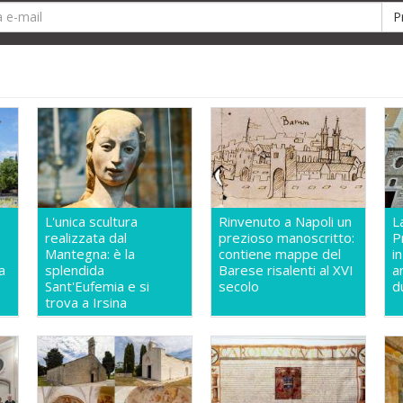
L'unica scultura
Rinvenuto a Napoli un
L
realizzata dal
prezioso manoscritto:
P
Mantegna: è la
contiene mappe del
i
a
splendida
Barese risalenti al XVI
a
Sant'Eufemia e si
secolo
d
trova a Irsina