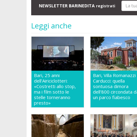
NEWSLETTER BARINEDITA
registrati
Leggi anche
Bari, 25 anni
Bari, Villa Romanazzi
dell'Airiciclotteri:
Carducci: quella
«Costretti allo stop,
sontuosa dimora
ma i film sotto le
dell'800 circondata d
stelle torneranno
un parco fiabesco
presto»