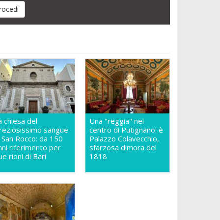
a chiesa del
Una "reggia" nel
reziosissimo sangue
centro di Putignano: è
n San Rocco: da 150
Palazzo Colavecchio,
nni riferimento per
sfarzosa dimora del
ue rioni di Bari
1818