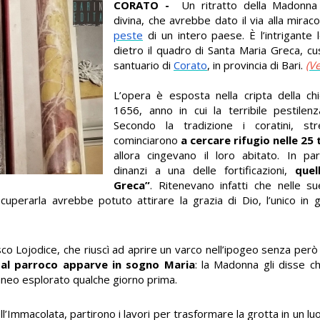
CORATO -
Un ritratto della Madonna
divina, che avrebbe dato il via alla mira
peste
di un intero paese. È l’intrigante
dietro il quadro di Santa Maria Greca, c
santuario di
Corato
, in provincia di Bari.
(Ve
L’opera è esposta nella cripta della chi
1656, anno in cui la terribile pestilenza
Secondo la tradizione i coratini, stre
cominciarono
a cercare rifugio nelle 25 
allora cingevano il loro abitato. In par
dinanzi a una delle fortificazioni,
que
Greca”
. Ritenevano infatti che nelle su
recuperarla avrebbe potuto attirare la grazia di Dio, l’unico in 
esco Lojodice, che riuscì ad aprire un varco nell’ipogeo senza però 
al parroco apparve in sogno Maria
: la Madonna gli disse c
raneo esplorato qualche giorno prima.
ll’Immacolata, partirono i lavori per trasformare la grotta in un luo