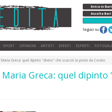
Entra in Ba
Ascolta Bari
Seguici su
SPORT
OPINIONI
ARTISTI
EVENTI
ESPERTI
FOTOGAL
 Maria Greca: quel dipinto "divino" che scacciò la peste da Corato
 Maria Greca: quel dipinto 