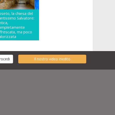
oseto, la chiesa del
antissimo Salvatore:
ntica,
ompletamente
ffrescata, ma poco
alorizzata
Il nostro video inedito