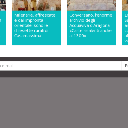
Millenarie, affrescate
Conversano, l'enorme
L
0
e dall'impronta
archivio degli
S
orientale: sono le
Acquaviva d'Aragona:
a
chiesette rurali di
«Carte risalenti anche
c
»
Casamassima
al 1300»
a
v