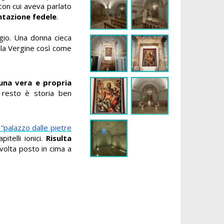
con cui aveva parlato
ntazione fedele
.
gio. Una donna cieca
ella Vergine così come
 una vera e propria
l resto è storia ben
 “palazzo dalle pietre
itelli ionici.
Risulta
 volta posto in cima a