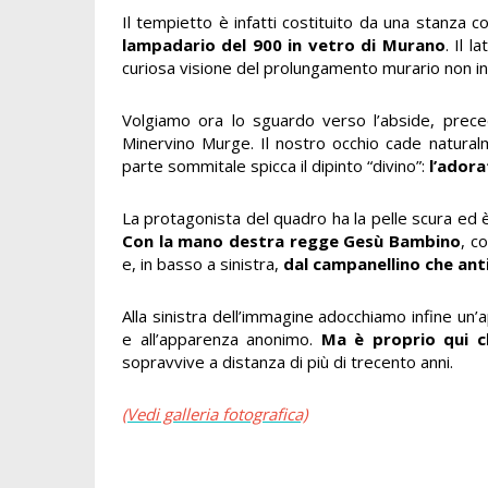
Il tempietto è infatti costituito da una stanza c
lampadario del 900 in vetro di Murano
. Il 
curiosa visione del prolungamento murario non int
Volgiamo ora lo sguardo verso l’abside, prece
Minervino Murge. Il nostro occhio cade natural
parte sommitale spicca il dipinto “divino”:
l’adora
La protagonista del quadro ha la pelle scura ed è 
Con la mano destra regge Gesù Bambino
, c
e, in basso a sinistra,
dal campanellino che anti
Alla sinistra dell’immagine adocchiamo infine un
e all’apparenza anonimo.
Ma è proprio qui c
sopravvive a distanza di più di trecento anni.
(Vedi galleria fotografica)