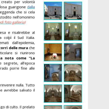
 creato per volontà
colosa guarigione
dalla
 leggenda che si cela
ustodito nell’omonimo
di foto galleria)
esa e risalirebbe al
 colpì il Sud Italia.
mati dall’epidemia,
torri delle mura
che
ticolare si riunirono
lla nota come “La
e segrete, all’epoca
grado porre fine alle
rinvenire nulla. Tutto
he avrebbe salvato il
go di culto. Il prelato