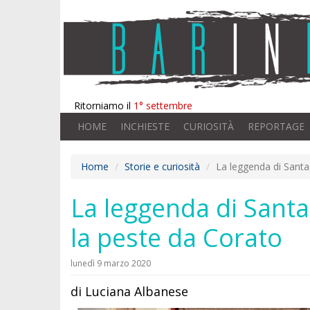
Ritorniamo il
1° settembre
HOME
INCHIESTE
CURIOSITÀ
REPORTAGE
Home
Storie e curiosità
La leggenda di Santa
La leggenda di Santa
la peste da Corato
lunedì 9 marzo 2020
di Luciana Albanese