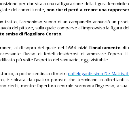
osizione per dar vita a una raffigurazione della figura femminile 
agliate del committente,
non riuscì però a creare una rapprese
un tratto, l’armonioso suono di un campanello annunciò un prodi
a tavola del pittore, sulla quale comparve all’improvviso la figura d
e smise di flagellare Corato
.
raneo, al di sopra del quale nel 1664 iniziò
l’innalzamento di
incessante flusso di fedeli desiderosi di ammirare l’opera. I
ficato più volte l’aspetto del santuario, oggi visitabile.
 storico, a poche centinaia di metri
dall’elegantissimo De Mattis, il
ico, è solcata da quattro paraste che terminano in altrettanti cap
i sono ciechi, mentre l’apertura centrale sormonta l’ingresso, a sua