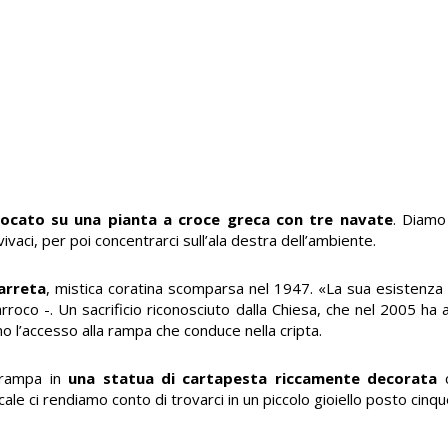
locato su una pianta a croce greca con tre navate
. Diamo 
vaci, per poi concentrarci sull’ala destra dell’ambiente.
carreta
, mistica coratina scomparsa nel 1947. «La sua esistenza 
rroco -. Un sacrificio riconosciuto dalla Chiesa, che nel 2005 ha 
o l’accesso alla rampa che conduce nella cripta.
a rampa in
una statua di cartapesta riccamente decorata
c
ci rendiamo conto di trovarci in un piccolo gioiello posto cinque 