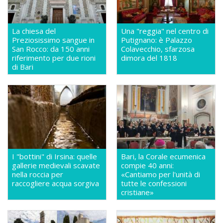
La chiesa del
Una "reggia" nel centro di
Preziosissimo sangue in
Putignano: è Palazzo
San Rocco: da 150 anni
Colavecchio, sfarzosa
riferimento per due rioni
dimora del 1818
di Bari
I "bottini" di Irsina: quelle
Bari, la Corale ecumenica
gallerie medievali scavate
compie 40 anni:
nella roccia per
«Cantiamo per l'unità di
raccogliere acqua sorgiva
tutte le confessioni
cristiane»