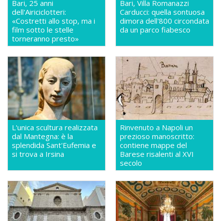
Bari, 25 anni
Bari, Villa Romanazzi
dell'Airiciclotteri:
Carducci: quella sontuosa
«Costretti allo stop, ma i
dimora dell'800 circondata
film sotto le stelle
da un parco fiabesco
torneranno presto»
L'unica scultura realizzata
Rinvenuto a Napoli un
dal Mantegna: è la
prezioso manoscritto:
splendida Sant'Eufemia e
contiene mappe del
si trova a Irsina
Barese risalenti al XVI
secolo