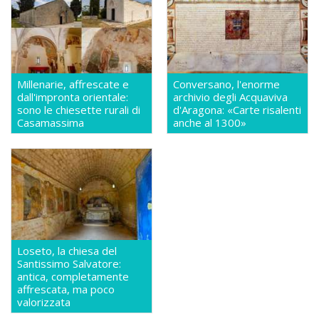
Millenarie, affrescate e
Conversano, l'enorme
dall'impronta orientale:
archivio degli Acquaviva
sono le chiesette rurali di
d'Aragona: «Carte risalenti
Casamassima
anche al 1300»
Loseto, la chiesa del
Santissimo Salvatore:
antica, completamente
affrescata, ma poco
valorizzata