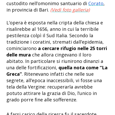
custodito nell’omonimo santuario di
Corato
,
in provincia di Bari.
(Vedi foto galleria)
L’opera è esposta nella cripta della chiesa e
risalirebbe al 1656, anno in cui la terribile
pestilenza colpì il Sud Italia. Secondo la
tradizione i coratini, stremati dall’epidemia,
cominciarono
a cercare rifugio nelle 25 torri
delle mura
che allora cingevano il loro
abitato. In particolare si riunirono dinanzi a
una delle fortificazioni,
quella nota come “La
Greca”
. Ritenevano infatti che nelle sue
segrete, all’epoca inaccessibili, vi fosse una
tela della Vergine: recuperarla avrebbe
potuto attirare la grazia di Dio, l’unico in
grado porre fine alle sofferenze.
A farsi carico della ricerca fu il sacerdote