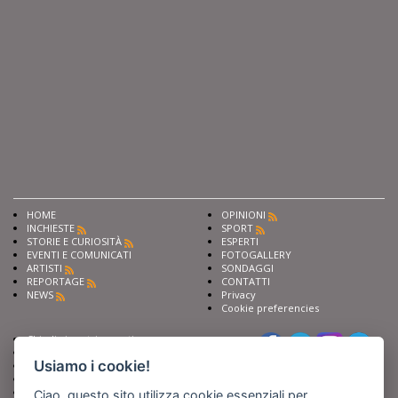
HOME
OPINIONI
INCHIESTE
SPORT
STORIE E CURIOSITÀ
ESPERTI
EVENTI E COMUNICATI
FOTOGALLERY
ARTISTI
SONDAGGI
REPORTAGE
CONTATTI
NEWS
Privacy
Cookie preferencies
Chiedi ai nostri esperti
Seguici su
Scrivi alla redazione
Usiamo i cookie!
Fai pubblicità con noi
Sostieni Barinedita
Iscriviti al nostro corso di
Ciao, questo sito utilizza cookie essenziali per