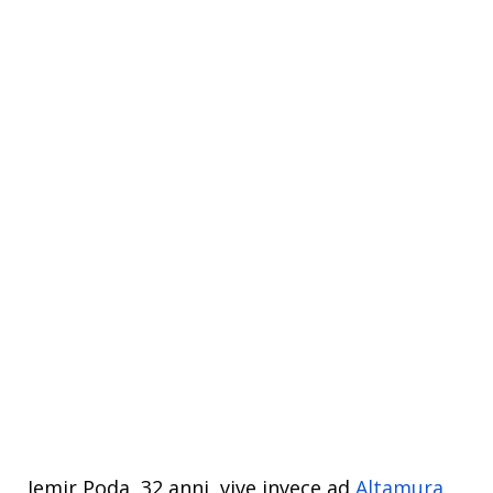
Jemir Poda, 32 anni, vive invece ad
Altamura
.