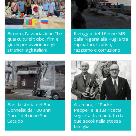
Bitonto, l'associazione "Le
Il viaggio del 16enne MB:
quai culturel": cibo, film e
dalla Nigeria alla Puglia tra
giochi per avvicinare gli
rapinatori, scafisti,
stranieri agli italiani
razzismo e corruzione
Bari, la storia del Bar
Altamura, il "Padre
Gonnella: da 100 anni
Peppe" e la sua ricetta
"faro" del rione San
segreta: tramandata da
Cataldo
due secoli nella stessa
famiglia