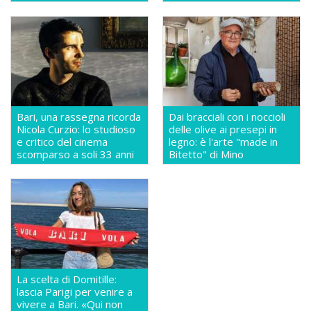
Bari, una rassegna ricorda
Dai bracciali con i noccioli
Nicola Curzio: lo studioso
delle olive ai presepi in
e critico del cinema
legno: è l'arte "made in
scomparso a soli 33 anni
Bitetto" di Mino
La scelta di Domitille:
lascia Parigi per venire a
vivere a Bari. «Qui non