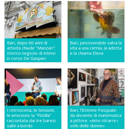
Bari, dopo 60 anni di
Bari, pescivendolo salva la
attività chiude "Manzari":
vita a una cernia, la adotta
storico negozio di intimo
e la chiama Elena
in corso De Gasperi
I retroscena, le tensioni,
Bari, l'83enne Pasquale:
le emozioni: la "Flotilla"
da docente di matematica
raccontata dai tre baresi
a pittore. «Amo ritrarre i
saliti a bordo
volti delle donne»