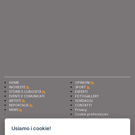
HOME
OPINIONI
INCHIESTE
SPORT
STORIE E CURIOSITÀ
ESPERTI
EVENTI E COMUNICATI
FOTOGALLERY
ARTISTI
SONDAGGI
REPORTAGE
CONTATTI
NEWS
Privacy
Cookie preferencies
Chiedi ai nostri esperti
Seguici su
Usiamo i cookie!
Scrivi alla redazione
Fai pubblicità con noi