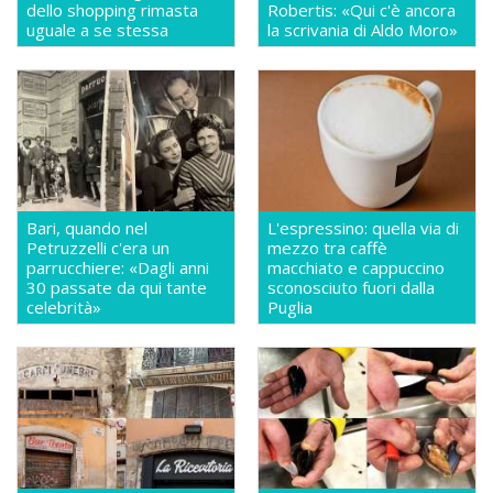
dello shopping rimasta
Robertis: «Qui c'è ancora
uguale a se stessa
la scrivania di Aldo Moro»
Bari, quando nel
L'espressino: quella via di
Petruzzelli c'era un
mezzo tra caffè
parrucchiere: «Dagli anni
macchiato e cappuccino
30 passate da qui tante
sconosciuto fuori dalla
celebrità»
Puglia