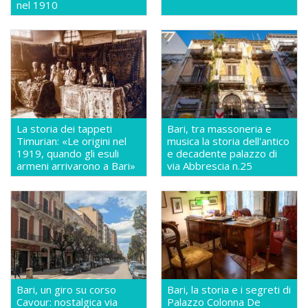
nel 1910
La storia dei tappeti
Bari, tra massoneria e
Timurian: «Le origini nel
musica la storia dell'antico
1919, quando gli esuli
e decadente palazzo di
armeni arrivarono a Bari»
via Abbrescia n.25
Bari, un giro su corso
Bari, la storia e i segreti di
Cavour: nostalgica via
Palazzo Colonna De