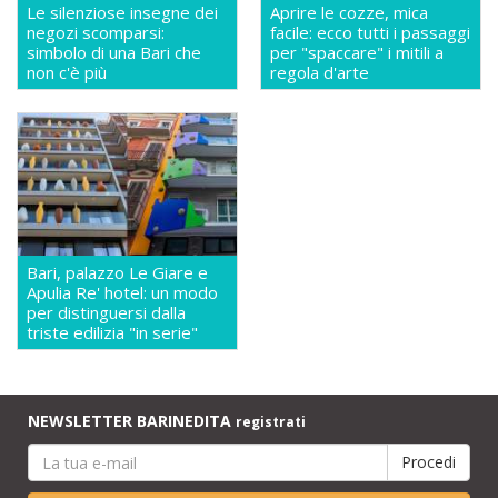
Le silenziose insegne dei
Aprire le cozze, mica
negozi scomparsi:
facile: ecco tutti i passaggi
simbolo di una Bari che
per "spaccare" i mitili a
non c'è più
regola d'arte
Bari, palazzo Le Giare e
Apulia Re' hotel: un modo
per distinguersi dalla
triste edilizia "in serie"
NEWSLETTER BARINEDITA
registrati