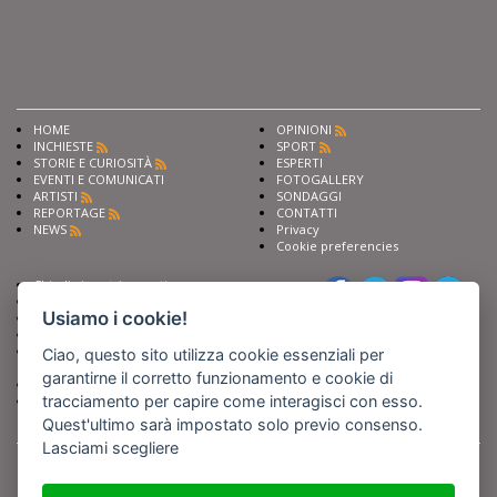
HOME
OPINIONI
INCHIESTE
SPORT
STORIE E CURIOSITÀ
ESPERTI
EVENTI E COMUNICATI
FOTOGALLERY
ARTISTI
SONDAGGI
REPORTAGE
CONTATTI
NEWS
Privacy
Cookie preferencies
Chiedi ai nostri esperti
Seguici su
Scrivi alla redazione
Usiamo i cookie!
Fai pubblicità con noi
Sostieni Barinedita
Iscriviti al nostro corso di
Ciao, questo sito utilizza cookie essenziali per
giornalismo
garantirne il corretto funzionamento e cookie di
Compra i nostri libri
tracciamento per capire come interagisci con esso.
Entra in Barinedita Map
Quest'ultimo sarà impostato solo previo consenso.
Lasciami scegliere
BARIREPORT s.a.s.
, Partita IVA 07355350724
Powered by
Netboom
Copyright BARIREPORT s.a.s. All rights reserved - Tutte le fotografie recanti il
logo di Barinedita sono state commissionate da BARIREPORT s.a.s. che ne