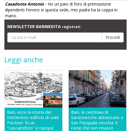
Casadonte Antonio
- Ho un paio di foto di premiazione
dipendenti Ferrero in questa sede, mio padre ha la coppa in
mano.
NEWSLETTER BARINEDITA
registrati
Leggi anche
Bari, ecco la storia del
Bari, le centinaia di
misterioso edificio di viale
saracinesche abbassate a
Pasteur: fu un
San Pasquale vecchia: il
"cascamificio" e nacque
rione che non rinasce