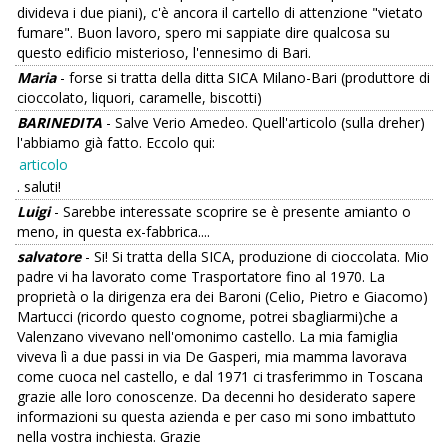
divideva i due piani), c'è ancora il cartello di attenzione "vietato
fumare". Buon lavoro, spero mi sappiate dire qualcosa su
questo edificio misterioso, l'ennesimo di Bari.
Maria
- forse si tratta della ditta SICA Milano-Bari (produttore di
cioccolato, liquori, caramelle, biscotti)
BARINEDITA
- Salve Verio Amedeo. Quell'articolo (sulla dreher)
l'abbiamo già fatto. Eccolo qui:
articolo
. saluti!
Luigi
- Sarebbe interessate scoprire se è presente amianto o
meno, in questa ex-fabbrica....
salvatore
- Si! Si tratta della SICA, produzione di cioccolata. Mio
padre vi ha lavorato come Trasportatore fino al 1970. La
proprietà o la dirigenza era dei Baroni (Celio, Pietro e Giacomo)
Martucci (ricordo questo cognome, potrei sbagliarmi)che a
Valenzano vivevano nell'omonimo castello. La mia famiglia
viveva lì a due passi in via De Gasperi, mia mamma lavorava
come cuoca nel castello, e dal 1971 ci trasferimmo in Toscana
grazie alle loro conoscenze. Da decenni ho desiderato sapere
informazioni su questa azienda e per caso mi sono imbattuto
nella vostra inchiesta. Grazie