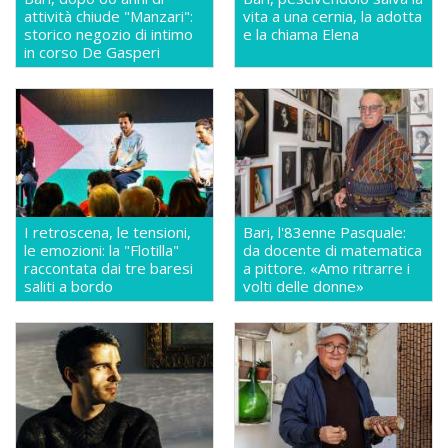
attività chiude "Manzari":
vita a una cernia, la adotta
storico negozio di intimo
e la chiama Elena
in corso De Gasperi
I retroscena, le tensioni,
Bari, l'83enne Pasquale:
le emozioni: la "Flotilla"
da docente di matematica
raccontata dai tre baresi
a pittore. «Amo ritrarre i
saliti a bordo
volti delle donne»