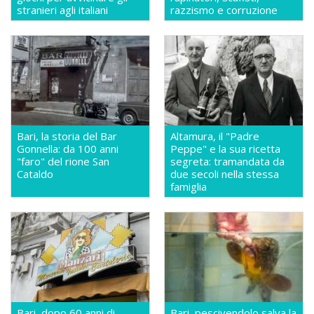
stranieri agli italiani
razzismo e corruzione
Bari, la storia del Bar
Altamura, il "Padre
Gonnella: da 100 anni
Peppe" e la sua ricetta
"faro" del rione San
segreta: tramandata da
Cataldo
due secoli nella stessa
famiglia
Bari, dopo 60 anni di
Bari, pescivendolo salva la