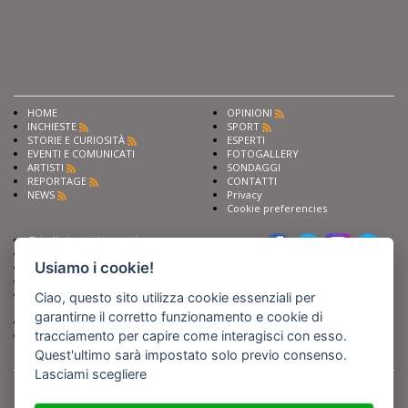
HOME
OPINIONI
INCHIESTE
SPORT
STORIE E CURIOSITÀ
ESPERTI
EVENTI E COMUNICATI
FOTOGALLERY
ARTISTI
SONDAGGI
REPORTAGE
CONTATTI
NEWS
Privacy
Cookie preferencies
Chiedi ai nostri esperti
Seguici su
Scrivi alla redazione
Usiamo i cookie!
Fai pubblicità con noi
Sostieni Barinedita
Iscriviti al nostro corso di
Ciao, questo sito utilizza cookie essenziali per
giornalismo
garantirne il corretto funzionamento e cookie di
Compra i nostri libri
tracciamento per capire come interagisci con esso.
Entra in Barinedita Map
Quest'ultimo sarà impostato solo previo consenso.
Lasciami scegliere
BARIREPORT s.a.s.
, Partita IVA 07355350724
Powered by
Netboom
Copyright BARIREPORT s.a.s. All rights reserved - Tutte le fotografie recanti il