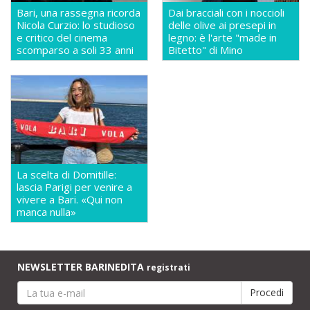
Bari, una rassegna ricorda
Dai bracciali con i noccioli
Nicola Curzio: lo studioso
delle olive ai presepi in
e critico del cinema
legno: è l'arte "made in
scomparso a soli 33 anni
Bitetto" di Mino
La scelta di Domitille:
lascia Parigi per venire a
vivere a Bari. «Qui non
manca nulla»
NEWSLETTER BARINEDITA
registrati