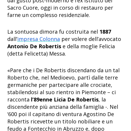
dal gusto post-moderno e l’ex Istituto del
Sacro Cuore, oggi in corso di restauro per
farne un complesso residenziale.
La sontuosa dimora fu costruita nel
1887
dall’
impresa Colonna
per volere dell’avvocato
Antonio De Robertis
e della moglie Felicia
(detta Felicetta) Messa.
«Pare che i De Robertis discendano da un tal
Roberto che, nel Medioevo, partì dalle terre
germaniche per partecipare alle crociate,
stabilendosi al suo rientro in Piemonte – ci
racconta
l’89enne Licia De Robertis
, la
discendente più anziana della famiglia -. Nel
‘600 poi il capitano di ventura Agostino De
Robertis ricevette un titolo nobiliare e un
feudo a Fontecchio in Abruzzo e, dopo