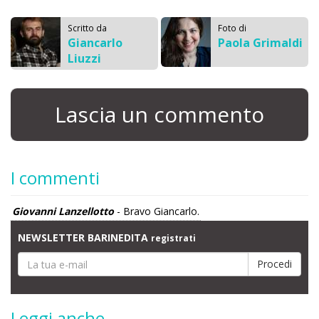
Scritto da
Foto di
Giancarlo
Paola Grimaldi
Liuzzi
Lascia un commento
I commenti
Giovanni Lanzellotto
- Bravo Giancarlo.
NEWSLETTER BARINEDITA
registrati
Leggi anche