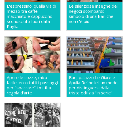
L'espressino: quella via di
Le silenziose insegne dei
mezzo tra caffè
negozi scomparsi:
macchiato e cappuccino
simbolo di una Bari che
sconosciuto fuori dalla
non c'è più
Puglia
Aprire le cozze, mica
Bari, palazzo Le Giare e
facile: ecco tutti i passaggi
Apulia Re' hotel: un modo
per "spaccare" i mitili a
per distinguersi dalla
regola d'arte
triste edilizia "in serie"