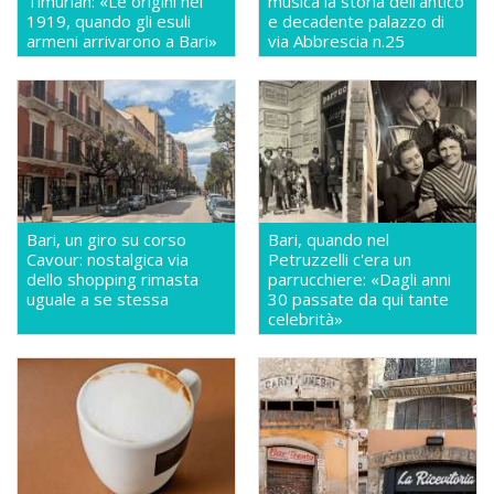
Timurian: «Le origini nel
musica la storia dell'antico
1919, quando gli esuli
e decadente palazzo di
armeni arrivarono a Bari»
via Abbrescia n.25
Bari, un giro su corso
Bari, quando nel
Cavour: nostalgica via
Petruzzelli c'era un
dello shopping rimasta
parrucchiere: «Dagli anni
uguale a se stessa
30 passate da qui tante
celebrità»