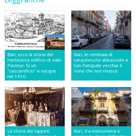
Bari, ecco la storia del
Bari, le centinaia di
misterioso edificio di viale
saracinesche abbassate a
Pasteur: fu un
San Pasquale vecchia: il
"cascamificio" e nacque
rione che non rinasce
nel 1910
La storia dei tappeti
Bari, tra massoneria e