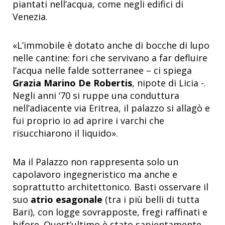
piantati nell’acqua, come negli edifici di
Venezia.
«L’immobile è dotato anche di bocche di lupo
nelle cantine: fori che servivano a far defluire
l’acqua nelle falde sotterranee – ci spiega
Grazia Marino De Robertis
, nipote di Licia -.
Negli anni ‘70 si ruppe una conduttura
nell’adiacente via Eritrea, il palazzo si allagò e
fui proprio io ad aprire i varchi che
risucchiarono il liquido».
Ma il Palazzo non rappresenta solo un
capolavoro ingegneristico ma anche e
soprattutto architettonico. Basti osservare il
suo
atrio esagonale
(tra i più belli di tutta
Bari), con logge sovrapposte, fregi raffinati e
bifore. Quest’ultimo è stato sapientamente