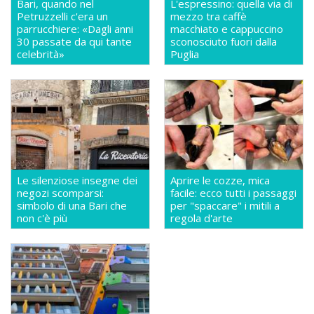
Bari, quando nel
L'espressino: quella via di
Petruzzelli c'era un
mezzo tra caffè
parrucchiere: «Dagli anni
macchiato e cappuccino
30 passate da qui tante
sconosciuto fuori dalla
celebrità»
Puglia
Le silenziose insegne dei
Aprire le cozze, mica
negozi scomparsi:
facile: ecco tutti i passaggi
simbolo di una Bari che
per "spaccare" i mitili a
non c'è più
regola d'arte