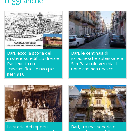
Leggi anche
Bari, ecco la storia del
Bari, le centinaia di
misterioso edificio di viale
saracinesche abbassate a
Pasteur: fu un
San Pasquale vecchia: il
"cascamificio" e nacque
rione che non rinasce
nel 1910
La storia dei tappeti
Bari, tra massoneria e