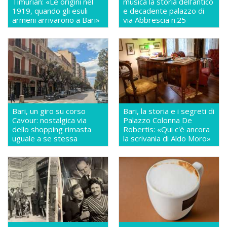
Timurian: «Le origini nel
musica la storia dell'antico
1919, quando gli esuli
e decadente palazzo di
armeni arrivarono a Bari»
via Abbrescia n.25
Bari, un giro su corso
Bari, la storia e i segreti di
Cavour: nostalgica via
Palazzo Colonna De
dello shopping rimasta
Robertis: «Qui c'è ancora
uguale a se stessa
la scrivania di Aldo Moro»