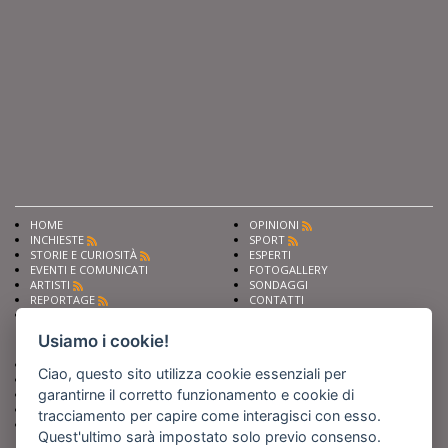
HOME
OPINIONI
INCHIESTE
SPORT
STORIE E CURIOSITÀ
ESPERTI
EVENTI E COMUNICATI
FOTOGALLERY
ARTISTI
SONDAGGI
REPORTAGE
CONTATTI
NEWS
Privacy
Cookie preferencies
Usiamo i cookie!
Chiedi ai nostri esperti
Seguici su
Ciao, questo sito utilizza cookie essenziali per
Scrivi alla redazione
garantirne il corretto funzionamento e cookie di
Fai pubblicità con noi
Sostieni Barinedita
tracciamento per capire come interagisci con esso.
Iscriviti al nostro corso di
Quest'ultimo sarà impostato solo previo consenso.
giornalismo