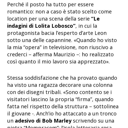
Perché il posto ha tutto per essere
romantico: non a caso è stato scelto come
location per una scena della serie
“Le
indagini di Lolita Lobosco”
, in cui la
protagonista bacia l’esperto d’arte Leon
sotto una delle capannine. «Quando ho visto
la mia “opera” in televisione, non riuscivo a
crederci – afferma Maurizio –: ho realizzato
così quanto il mio lavoro sia apprezzato».
Stessa soddisfazione che ha provato quando
ha visto una ragazza decorare una colonna
con dei disegni tribali. «Sono contento se i
visitatori lascino la propria “firma”, quando
fatta nel rispetto della struttura – sottolinea
il giovane -. Anch’io ho attaccato a un tronco
un
adesivo di Bob Marley
scrivendo su una
pietra “Mompracem”: l’isola letteraria resa