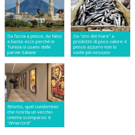
Da faccia a pesce, da falso
Da "oro del mare" a
a basta: ecco perché in
prodotto di poco valore: il
Tunisia si usano delle
pesce azzurro non lo
parole italiane
vuole più nessuno
Bitonto, quel condominio
che ricorda un vecchio
cinema scomparso: è
"Amarcord"