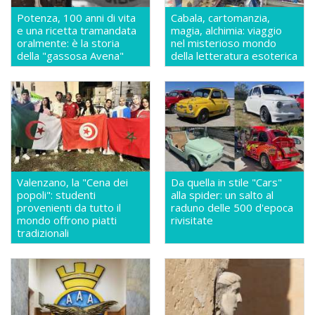
Potenza, 100 anni di vita
Cabala, cartomanzia,
e una ricetta tramandata
magia, alchimia: viaggio
oralmente: è la storia
nel misterioso mondo
della "gassosa Avena"
della letteratura esoterica
Valenzano, la "Cena dei
Da quella in stile "Cars"
popoli": studenti
alla spider: un salto al
provenienti da tutto il
raduno delle 500 d'epoca
mondo offrono piatti
rivisitate
tradizionali