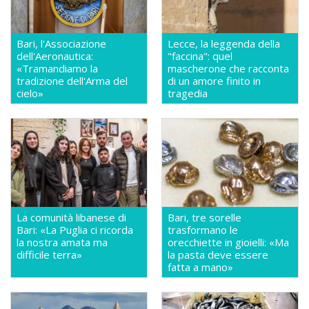
Bari, l'Associazione
Lecce, la leggenda della
dell'Aeronautica:
"faccina": quel
«Tramandiamo la
mascherone che racconta
tradizione dell'Arma del
di un amore finito in
cielo»
tragedia
La comunità libanese di
Bari, tre sorelle
Bari: «La Puglia ci ricorda
trasformano le
la nostra amata ma
orecchiette in gioielli: «Ma
difficile terra»
la pasta deve essere
fatta a mano»