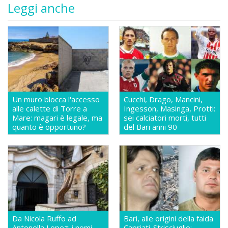
Leggi anche
Un muro blocca l'accesso
Cucchi, Drago, Mancini,
alle calette di Torre a
Ingesson, Masinga, Protti:
Mare: magari è legale, ma
sei calciatori morti, tutti
quanto è opportuno?
del Bari anni 90
Da Nicola Ruffo ad
Bari, alle origini della faida
Antonella Lopez: i nomi
Capriati-Strisciuglio: