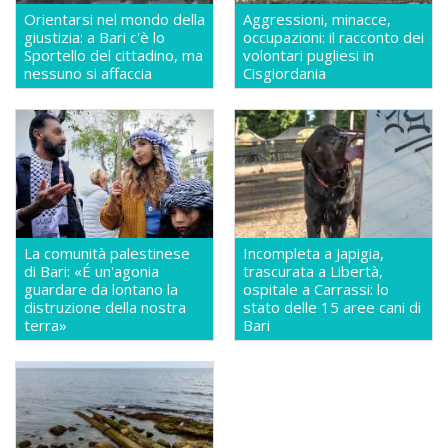
Orientarsi nel mondo della
Aggressioni, minacce,
giustizia: a Bari c'è lo
occupazioni: il racconto dei
Sportello del cittadino, ma
volontari pugliesi in
nessuno si affaccia
Cisgiordania
La comunità palestinese
Incompleta a Japigia,
di Bari: «É un'agonia
trascurata a Libertà,
guardare da lontano la
ospitale a Carrassi: lo
distruzione della nostra
stato delle 15 aree cani di
terra»
Bari