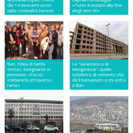
dei 14 innocenti uccisi
«Tutto è iniziato alla fine
dalla criminalità barese
degli anni 90»
Bari, l'idea di Santa
La "saracinesca di
Vetturi, insegnante in
Mungivacca": quello
pensione: «Faccio
scheletro di cemento che
solidarietà attraverso
dà il benvenuto a chi entra
l'arte»
a Bari