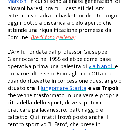
Marconi
in cui si sono allenate generazioni di
giovani baresi, tra cui i cestisti dell’Arx,
veterana squadra di basket locale. Un luogo
oggi ridotto a discarica a cielo aperto che
attende una riqualificazione promessa dal
Comune
.
(Vedi foto galleria)
L’Arx fu fondata dal professor Giuseppe
Giannoccaro nel 1955 ed ebbe come base
operativa prima una palestra di
via Napoli
e
poi varie altre sedi. Fino agli anni Ottanta,
quando ricevette in concessione quest’angolo
situato
tra il
lungomare Starita
e via Tripoli
che venne trasformato in una vera e propria
cittadella dello sport
, dove si poteva
praticare pallacanestro, pattinaggio e
calcetto. Qui infatti trovò posto anche il
centro sportivo “Il Faro”, che prese in