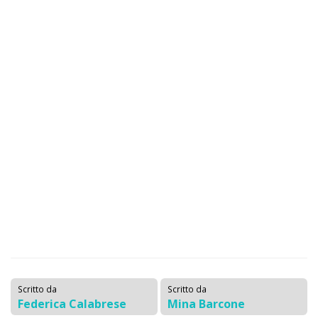
Scritto da
Scritto da
Federica Calabrese
Mina Barcone