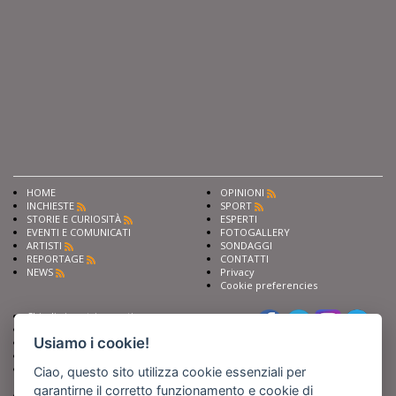
HOME
OPINIONI
INCHIESTE
SPORT
STORIE E CURIOSITÀ
ESPERTI
EVENTI E COMUNICATI
FOTOGALLERY
ARTISTI
SONDAGGI
REPORTAGE
CONTATTI
NEWS
Privacy
Cookie preferencies
Chiedi ai nostri esperti
Seguici su
Scrivi alla redazione
Usiamo i cookie!
Fai pubblicità con noi
Sostieni Barinedita
Iscriviti al nostro corso di
Ciao, questo sito utilizza cookie essenziali per
giornalismo
garantirne il corretto funzionamento e cookie di
Compra i nostri libri