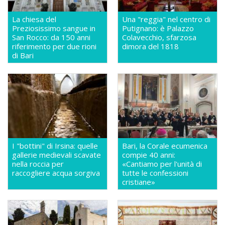
La chiesa del
Una "reggia" nel centro di
Preziosissimo sangue in
Putignano: è Palazzo
San Rocco: da 150 anni
Colavecchio, sfarzosa
riferimento per due rioni
dimora del 1818
di Bari
I "bottini" di Irsina: quelle
Bari, la Corale ecumenica
gallerie medievali scavate
compie 40 anni:
nella roccia per
«Cantiamo per l'unità di
raccogliere acqua sorgiva
tutte le confessioni
cristiane»