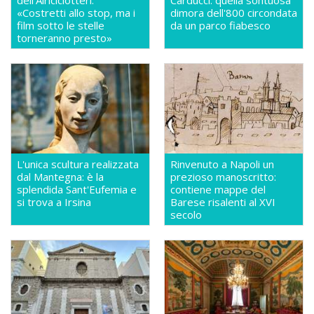
dell'Airiciclotteri:
Carducci: quella sontuosa
«Costretti allo stop, ma i
dimora dell'800 circondata
film sotto le stelle
da un parco fiabesco
torneranno presto»
L'unica scultura realizzata
Rinvenuto a Napoli un
dal Mantegna: è la
prezioso manoscritto:
splendida Sant'Eufemia e
contiene mappe del
si trova a Irsina
Barese risalenti al XVI
secolo