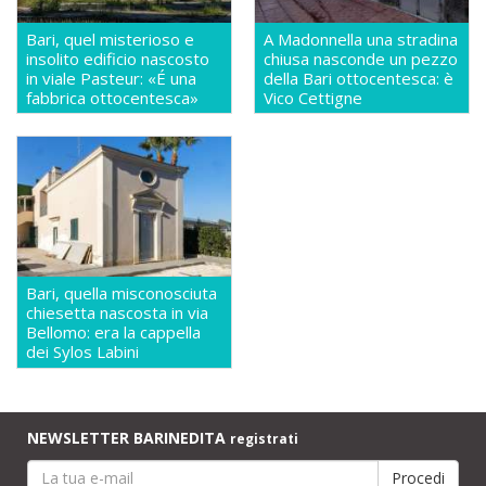
Bari, quel misterioso e
A Madonnella una stradina
insolito edificio nascosto
chiusa nasconde un pezzo
in viale Pasteur: «É una
della Bari ottocentesca: è
fabbrica ottocentesca»
Vico Cettigne
Bari, quella misconosciuta
chiesetta nascosta in via
Bellomo: era la cappella
dei Sylos Labini
NEWSLETTER BARINEDITA
registrati