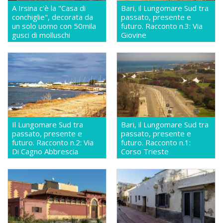
A Irsina c'è la "Casa di
Bari, il Lungomare Sud tra
conchiglie", decorata da
passato, presente e
un solo uomo con 50mila
futuro. Racconto n.3: Via
gusci di molluschi
Giovine
Il Lungomare Sud tra
Bari, il Lungomare Sud tra
passato, presente e
passato, presente e
futuro. Racconto n.2: Via
futuro. Racconto n.1:
Di Cagno Abbrescia
Corso Trieste