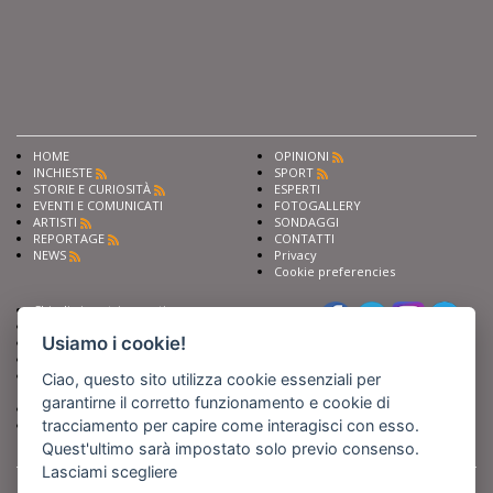
HOME
OPINIONI
INCHIESTE
SPORT
STORIE E CURIOSITÀ
ESPERTI
EVENTI E COMUNICATI
FOTOGALLERY
ARTISTI
SONDAGGI
REPORTAGE
CONTATTI
NEWS
Privacy
Cookie preferencies
Chiedi ai nostri esperti
Seguici su
Scrivi alla redazione
Usiamo i cookie!
Fai pubblicità con noi
Sostieni Barinedita
Iscriviti al nostro corso di
Ciao, questo sito utilizza cookie essenziali per
giornalismo
garantirne il corretto funzionamento e cookie di
Compra i nostri libri
tracciamento per capire come interagisci con esso.
Entra in Barinedita Map
Quest'ultimo sarà impostato solo previo consenso.
Lasciami scegliere
BARIREPORT s.a.s.
, Partita IVA 07355350724
Powered by
Netboom